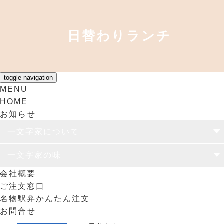
日替わりランチ
toggle navigation
MENU
HOME
お知らせ
一文字家について
一文字家の思い
ユニバーサル弁当容器
食のリサイクル
一文字家の味
会社概要
仕出し
駅弁
日替わりランチ
オリジナル弁当
ご注文窓口
名物駅弁かんたん注文
お問合せ