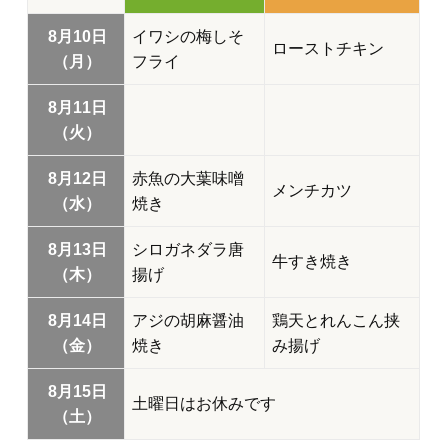
8月10日
イワシの梅しそ
ローストチキン
（月）
フライ
8月11日
（火）
8月12日
赤魚の大葉味噌
メンチカツ
（水）
焼き
8月13日
シロガネダラ唐
牛すき焼き
（木）
揚げ
8月14日
アジの胡麻醤油
鶏天とれんこん挟
（金）
焼き
み揚げ
8月15日
土曜日はお休みです
（土）