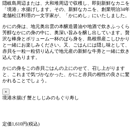
隠岐島周辺または、大和堆周辺で収穫し、即刻新鮮なカニを
「境港」水揚げします。その、新鮮なカニを、創業明治34年
老舗松江料理の一文字家が、「かにめし」にいたしました。
かにの身は、地元奥出雲の本醸造醤油や地酒で炊きふっくら
芳醇なかにの身の中に、奥深い旨みを醸し出しています。贅
沢な棒身とボリューム一杯のばら身を、島根県産こしひかり
と一緒にお楽しみください。又、ごはんには隠し味として、
赤貝を一粒一粒切り込んで地元産の新鮮な牛蒡と一緒に炊き
込んであります。
かにの身をこの赤貝ごはんの上にのせて、召し上がります
と、これまで気づかなかった、かにと赤貝の相性の良さに驚
かれることでしょう。
×
境港水揚げ 蟹としじみのもぐり寿し
定価1,610円(税込)