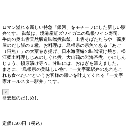
ロマン溢れる新しい特急「銀河」をモチーフにした新しい駅
弁です。 御飯は、境港産紅ズワイガニの島根ワイン寿司、
牛肉の奥出雲天然醸造味噌煮御飯、出雲そばたたらや 蕎麦
屋のだし飯の３種。お料理は、島根県の県魚である「あご
（飛魚）」の大葉巻き揚げ、日本海産鰆の味噌漬け焼き、松
江郷土料理しじみのしぐれ煮、大山鶏の岩海苔煮、かにしん
じょう、頓原漬け等々。甘味には、おはぎを添えました。
まさに、”島根県の美味しい物”、”一文字家駅弁のあれもこ
れも食べたい”というお客様の願いを叶えてくれる「一文字
家オールスター駅弁」です。
×
蕎麦屋のだしめし
定価1,500円（税込）