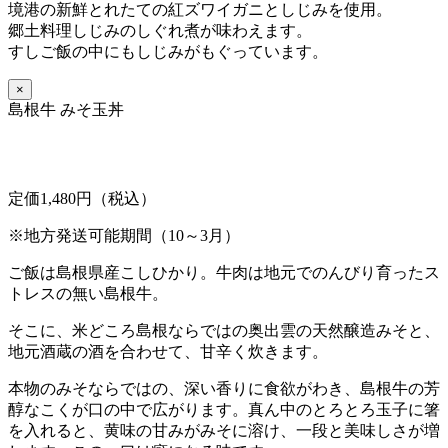
境港の新鮮とれたての紅ズワイガニとしじみを使用。
郷土料理しじみのしぐれ煮が味わえます。
すしご飯の中にもしじみがもぐっています。
×
島根牛 みそ玉丼
定価1,480円（税込）
※地方発送可能期間（10～3月）
ご飯は島根県産こしひかり。牛肉は地元でのんびり育ったス
トレスの無い島根牛。
そこに、米どころ島根ならではの奥出雲の天然醸造みそと、
地元酒蔵の酒を合わせて、甘辛く炊きます。
本物のみそならではの、深い香りに食欲がわき、島根牛の芳
醇なこくが口の中で広がります。真ん中のとろとろ玉子に箸
を入れると、黄味の甘みがみそに溶け、一段と美味しさが増