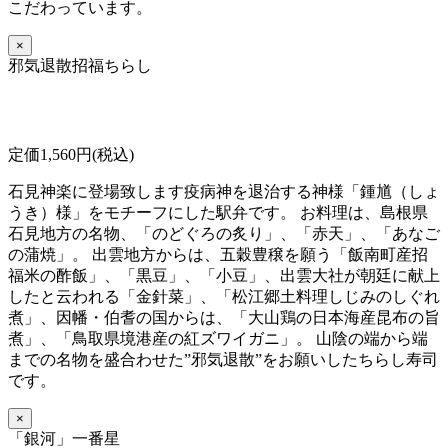
こだわっています。
×
邪気退散招福ちらし
定価1,560円(税込)
石見神楽に登場致します疫病神を退治する神様「鍾馗（しょ
うき）様」をモチーフにした駅弁です。 お料理は、島根県
石見地方の名物、「のどぐろの炙り」、「赤天」、「あなご
の蒲焼」。 出雲地方からは、五穀豊穣を願う「飯南町産招
福米の酢飯」、「黒豆」、「小豆」、出雲大社が朝廷に献上
したと云われる「金針菜」、「松江郷土料理しじみのしぐれ
煮」、因幡・伯耆の国からは、「大山鶏の日本海産昆布の旨
煮」、「鳥取県境港産の紅ズワイガニ」。 山陰の端から端
までの名物を盛合わせた”邪気退散”をお願いしたちらし寿司
です。
×
「銀河」一番星