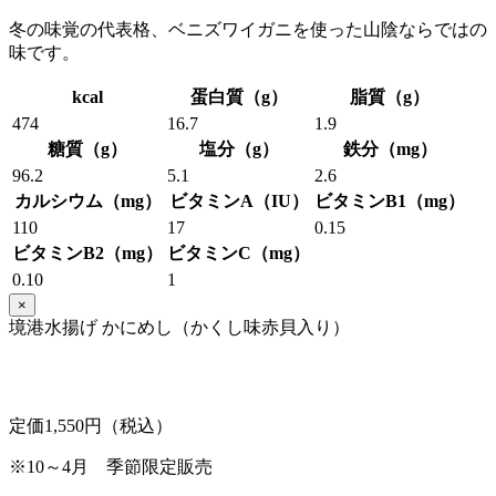
冬の味覚の代表格、ベニズワイガニを使った山陰ならではの
味です。
kcal
蛋白質（g）
脂質（g）
474
16.7
1.9
糖質（g）
塩分（g）
鉄分（mg）
96.2
5.1
2.6
カルシウム（mg）
ビタミンA（IU）
ビタミンB1（mg）
110
17
0.15
ビタミンB2（mg）
ビタミンC（mg）
0.10
1
×
境港水揚げ かにめし（かくし味赤貝入り）
定価1,550円（税込）
※10～4月 季節限定販売