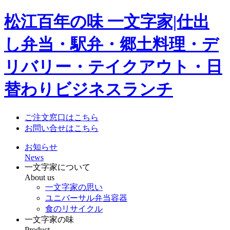
松江百年の味 一文字家|仕出
し弁当・駅弁・郷土料理・デ
リバリー・テイクアウト・日
替わりビジネスランチ
ご注文窓口はこちら
お問い合せはこちら
お知らせ
News
一文字家について
About us
一文字家の思い
ユニバーサル弁当容器
食のリサイクル
一文字家の味
Product