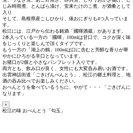
じみ時雨煮、とんばら漬け、安来たけのこ煮、が酒肴として
入り
そして、島根県産こしひかり、俵おにぎりも4つ入っていま
す。
松江には、江戸から伝わる銘酒「國暉酒蔵」があります。
2本入っている一方の「國暉」100mlは甘口で、コクが深く味
をじっくりと楽しんで頂くタイプです。
もう一方の「湖上の鶴」100mlは口に含むと芳醇な香りが華
やかにひろがる辛口となっています。
お猪口が2個と小さなパンフレット入りです。
両方とも、飲み口が良く、女性にも大変呑み易いお酒です。
出雲神話街道「ごきげんべんとう」、松江の郷土料理と、地
酒の呑み比べでお楽しみください。
おべんとうを食べているうちに、
やがて・・・「ごきげんに
なります」
×
松江の味 おべんとう「勾玉」