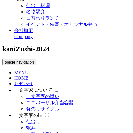
仕出し料理
名物駅弁
日替わりランチ
イベント・催事・オリジナル弁当
会社概要
Company
kaniZushi-2024
toggle navigation
MENU
HOME
お知らせ
一文字家について
一文字家の思い
ユニバーサル弁当容器
食のリサイクル
一文字家の味
仕出し
駅弁