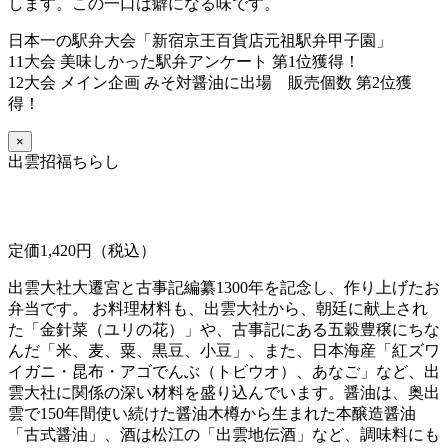
します。この一口は癖になる味です。
日本一の駅弁大会「新宿京王百貨店元祖駅弁甲子園」
11大会 美味しかった駅弁アンケート 第1位獲得！
12大会 メイン企画 みそ対醤油に出場 販売個数 第2位獲
得！
×
出雲招福ちらし
定価1,420円（税込）
出雲大社大遷宮と古事記編纂1300年を記念し、作り上げたお
弁当です。 お料理材料も、出雲大社から、朝廷に献上され
た「金針菜（ユリの花）」や、古事記にある五穀豊穣にちな
んだ「米、麦、粟、黒豆、小豆」、また、日本海産「紅ズワ
イガニ・昆布・アゴでんぶ（トビウオ）、あなご」など、出
雲大社に関係の深い材料を盛り込んでいます。醤油は、奥出
雲で150年間使い続けた醤油木樽から生まれた本醸造醤油
「古式醤油」、酒は松江の「出雲地伝酒」など、調味料にも