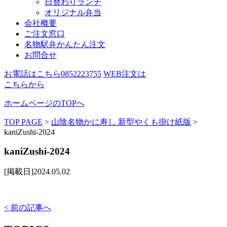
日替わりランチ
オリジナル弁当
会社概要
ご注文窓口
名物駅弁かんたん注文
お問合せ
お電話はこちら
0852223755
WEB注文は
こちらから
ホームページのTOPへ
TOP PAGE
>
山陰名物かに寿し 新型やくも掛け紙版
>
kaniZushi-2024
kaniZushi-2024
[掲載日]2024.05.02
< 前の記事へ