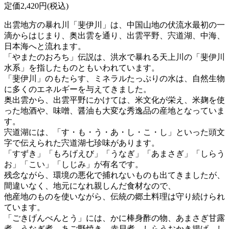
定価2,420円(税込)
出雲地方の暴れ川「斐伊川」は、中国山地の伏流水最初の一
滴からはじまり、奥出雲を通り、出雲平野、宍道湖、中海、
日本海へと流れます。
「やまたのおろち」伝説は、洪水で暴れる天上川の「斐伊川
水系」を指したものともいわれています。
「斐伊川」のもたらす、ミネラルたっぷりの水は、自然生物
に多くのエネルギーを与えてきました。
奥出雲から、出雲平野にかけては、米文化が栄え、米麹を使
った地酒や、味噌、醤油も大変な秀逸品の産地となっていま
す。
宍道湖には、「す・も・う・あ・し・こ・し」といった頭文
字で伝えられた宍道湖七珍味があります。
「すずき」「もろげえび」「うなぎ」「あまさぎ」「しらう
お」「こい」「しじみ」が有名です。
残念ながら、環境の悪化で捕れないものも出てきましたが、
間違いなく、地元になれ親しんだ食材なので、
他産地のものを使いながら、伝統の郷土料理は守り続けられ
ています。
「ごきげんべんとう」には、かに棒身酢の物、あまさぎ甘露
煮、うなぎ煮、あご野焼き、赤貝煮、しらうおかき揚げ、し