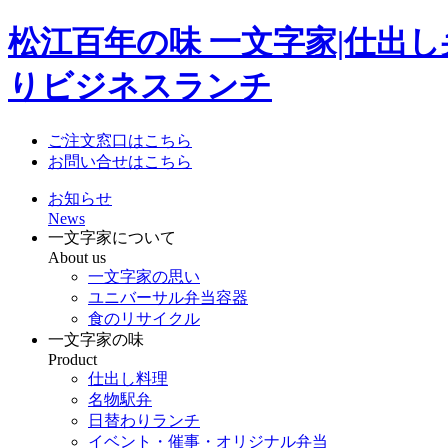
松江百年の味 一文字家|仕出
りビジネスランチ
ご注文窓口はこちら
お問い合せはこちら
お知らせ
News
一文字家について
About us
一文字家の思い
ユニバーサル弁当容器
食のリサイクル
一文字家の味
Product
仕出し料理
名物駅弁
日替わりランチ
イベント・催事・オリジナル弁当