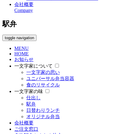
会社概要
Company
駅弁
toggle navigation
MENU
HOME
お知らせ
一文字家について
一文字家の思い
ユニバーサル弁当容器
食のリサイクル
一文字家の味
仕出し
駅弁
日替わりランチ
オリジナル弁当
会社概要
ご注文窓口