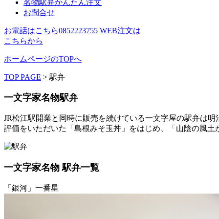
名物駅弁かんたん注文
お問合せ
お電話はこちら
0852223755
WEB注文は
こちらから
ホームページのTOPへ
TOP PAGE
>
駅弁
一文字家名物駅弁
JR松江駅開業と同時に販売を続けている一文字屋の駅弁は
評価をいただいた「島根みそ玉丼」をはじめ、「山陰の風土
一文字家名物 駅弁一覧
「銀河」一番星