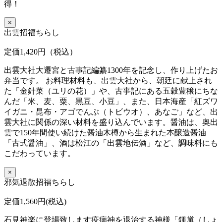
得！
×
出雲招福ちらし
定価1,420円（税込）
出雲大社大遷宮と古事記編纂1300年を記念し、作り上げたお
弁当です。 お料理材料も、出雲大社から、朝廷に献上され
た「金針菜（ユリの花）」や、古事記にある五穀豊穣にちな
んだ「米、麦、粟、黒豆、小豆」、また、日本海産「紅ズワ
イガニ・昆布・アゴでんぶ（トビウオ）、あなご」など、出
雲大社に関係の深い材料を盛り込んでいます。醤油は、奥出
雲で150年間使い続けた醤油木樽から生まれた本醸造醤油
「古式醤油」、酒は松江の「出雲地伝酒」など、調味料にも
こだわっています。
×
邪気退散招福ちらし
定価1,560円(税込)
石見神楽に登場致します疫病神を退治する神様「鍾馗（しょ