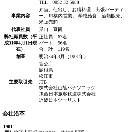
TEL：0852-32-5988
弁当、仕出し、お膳料理、出張パーティ
事業内容
ー、JR構内営業、 学校給食、酒類販売、
米販売卸
代表社員
景山 直観
弊社職員数（平
正社員 63名
成31年4月1日現
パート 56名
在）
合 計 119名
創業
明治34年3月（1901年）
官公庁
島根県
松江市
主要取引先
JTB
株式会社山陰パナソニック
JR西日本旅客鉄道株式会社
近畿日本ツーリスト
会社沿革
1901