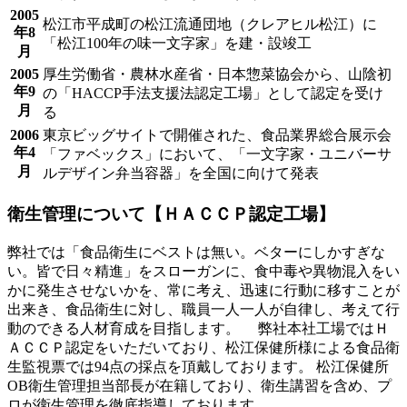
2005
松江市平成町の松江流通団地（クレアヒル松江）に
年8
「松江100年の味一文字家」を建・設竣工
月
2005
厚生労働省・農林水産省・日本惣菜協会から、山陰初
年9
の「HACCP手法支援法認定工場」として認定を受け
月
る
2006
東京ビッグサイトで開催された、食品業界総合展示会
年4
「ファベックス」において、「一文字家・ユニバーサ
月
ルデザイン弁当容器」を全国に向けて発表
衛生管理について【ＨＡＣＣＰ認定工場】
弊社では「食品衛生にベストは無い。ベターにしかすぎな
い。皆で日々精進」をスローガンに、食中毒や異物混入をい
かに発生させないかを、常に考え、迅速に行動に移すことが
出来き、食品衛生に対し、職員一人一人が自律し、考えて行
動のできる人材育成を目指します。 弊社本社工場ではＨ
ＡＣＣＰ認定をいただいており、松江保健所様による食品衛
生監視票では94点の採点を頂戴しております。 松江保健所
OB衛生管理担当部長が在籍しており、衛生講習を含め、プ
ロが衛生管理を徹底指導しております。