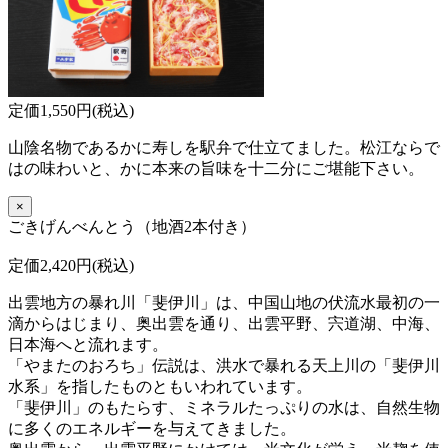
定価1,550円(税込)
山陰名物であるかに寿しを駅弁で仕立てました。松江ならで
はの味わいと、かに本来の旨味を十二分にご堪能下さい。
×
ごきげんべんとう（地酒2本付き）
定価2,420円(税込)
出雲地方の暴れ川「斐伊川」は、中国山地の伏流水最初の一
滴からはじまり、奥出雲を通り、出雲平野、宍道湖、中海、
日本海へと流れます。
「やまたのおろち」伝説は、洪水で暴れる天上川の「斐伊川
水系」を指したものともいわれています。
「斐伊川」のもたらす、ミネラルたっぷりの水は、自然生物
に多くのエネルギーを与えてきました。