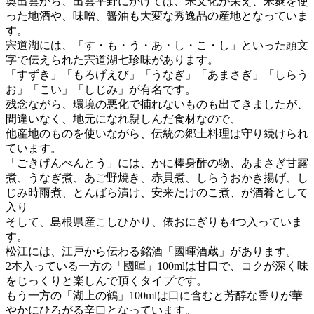
奥出雲から、出雲平野にかけては、米文化が栄え、米麹を使
った地酒や、味噌、醤油も大変な秀逸品の産地となっていま
す。
宍道湖には、「す・も・う・あ・し・こ・し」といった頭文
字で伝えられた宍道湖七珍味があります。
「すずき」「もろげえび」「うなぎ」「あまさぎ」「しらう
お」「こい」「しじみ」が有名です。
残念ながら、環境の悪化で捕れないものも出てきましたが、
間違いなく、地元になれ親しんだ食材なので、
他産地のものを使いながら、伝統の郷土料理は守り続けられ
ています。
「ごきげんべんとう」には、かに棒身酢の物、あまさぎ甘露
煮、うなぎ煮、あご野焼き、赤貝煮、しらうおかき揚げ、し
じみ時雨煮、とんばら漬け、安来たけのこ煮、が酒肴として
入り
そして、島根県産こしひかり、俵おにぎりも4つ入っていま
す。
松江には、江戸から伝わる銘酒「國暉酒蔵」があります。
2本入っている一方の「國暉」100mlは甘口で、コクが深く味
をじっくりと楽しんで頂くタイプです。
もう一方の「湖上の鶴」100mlは口に含むと芳醇な香りが華
やかにひろがる辛口となっています。