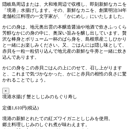
隠岐島周辺または、大和堆周辺で収穫し、即刻新鮮なカニを
「境港」水揚げします。その、新鮮なカニを、創業明治34年
老舗松江料理の一文字家が、「かにめし」にいたしました。
かにの身は、地元奥出雲の本醸造醤油や地酒で炊きふっくら
芳醇なかにの身の中に、奥深い旨みを醸し出しています。贅
沢な棒身とボリューム一杯のばら身を、島根県産こしひかり
と一緒にお楽しみください。又、ごはんには隠し味として、
赤貝を一粒一粒切り込んで地元産の新鮮な牛蒡と一緒に炊き
込んであります。
かにの身をこの赤貝ごはんの上にのせて、召し上がります
と、これまで気づかなかった、かにと赤貝の相性の良さに驚
かれることでしょう。
×
境港水揚げ 蟹としじみのもぐり寿し
定価1,610円(税込)
境港の新鮮とれたての紅ズワイガニとしじみを使用。
郷土料理しじみのしぐれ煮が味わえます。