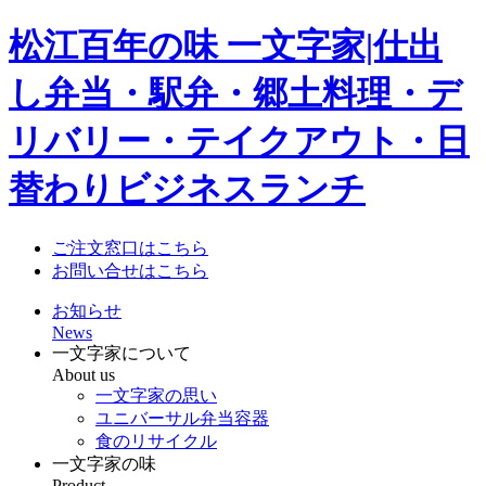
松江百年の味 一文字家|仕出
し弁当・駅弁・郷土料理・デ
リバリー・テイクアウト・日
替わりビジネスランチ
ご注文窓口はこちら
お問い合せはこちら
お知らせ
News
一文字家について
About us
一文字家の思い
ユニバーサル弁当容器
食のリサイクル
一文字家の味
Product