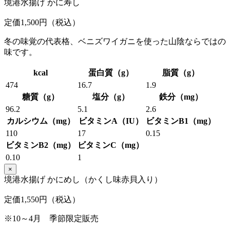
境港水揚げ かに寿し
定価1,500円（税込）
冬の味覚の代表格、ベニズワイガニを使った山陰ならではの
味です。
kcal
蛋白質（g）
脂質（g）
474
16.7
1.9
糖質（g）
塩分（g）
鉄分（mg）
96.2
5.1
2.6
カルシウム（mg）
ビタミンA（IU）
ビタミンB1（mg）
110
17
0.15
ビタミンB2（mg）
ビタミンC（mg）
0.10
1
×
境港水揚げ かにめし（かくし味赤貝入り）
定価1,550円（税込）
※10～4月 季節限定販売