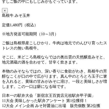
すしご飯の中にもしじみがもぐっています。
×
島根牛 みそ玉丼
定価1,480円（税込）
※地方発送可能期間（10～3月）
ご飯は島根県産こしひかり。牛肉は地元でのんびり育ったス
トレスの無い島根牛。
そこに、米どころ島根ならではの奥出雲の天然醸造みそと、
地元酒蔵の酒を合わせて、甘辛く炊きます。
本物のみそならではの、深い香りに食欲がわき、島根牛の芳
醇なこくが口の中で広がります。真ん中のとろとろ玉子に箸
を入れると、黄味の甘みがみそに溶け、一段と美味しさが増
します。この一口は癖になる味です。
日本一の駅弁大会「新宿京王百貨店元祖駅弁甲子園」
11大会 美味しかった駅弁アンケート 第1位獲得！
12大会 メイン企画 みそ対醤油に出場 販売個数 第2位獲