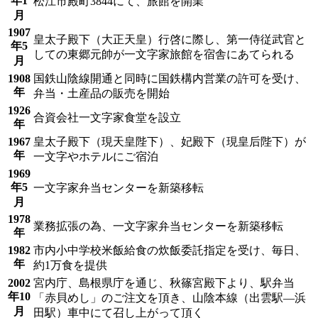
年1
松江市殿町3844にて、旅館を開業
月
1907
皇太子殿下（大正天皇）行啓に際し、第一侍従武官と
年5
しての東郷元帥が一文字家旅館を宿舎にあてられる
月
1908
国鉄山陰線開通と同時に国鉄構内営業の許可を受け、
年
弁当・土産品の販売を開始
1926
合資会社一文字家食堂を設立
年
1967
皇太子殿下（現天皇陛下）、妃殿下（現皇后陛下）が
年
一文字やホテルにご宿泊
1969
年5
一文字家弁当センターを新築移転
月
1978
業務拡張の為、一文字家弁当センターを新築移転
年
1982
市内小中学校米飯給食の炊飯委託指定を受け、毎日、
年
約1万食を提供
2002
宮内庁、島根県庁を通じ、秋篠宮殿下より、駅弁当
年10
「赤貝めし」のご注文を頂き、山陰本線（出雲駅―浜
月
田駅）車中にて召し上がって頂く