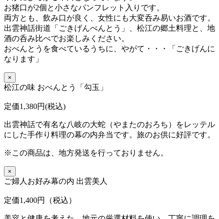
お猪口が2個と小さなパンフレット入りです。
両方とも、飲み口が良く、女性にも大変呑み易いお酒です。
出雲神話街道「ごきげんべんとう」、松江の郷土料理と、地
酒の呑み比べでお楽しみください。
おべんとうを食べているうちに、
やがて・・・「ごきげんに
なります」
×
松江の味 おべんとう「勾玉」
定価1,380円(税込)
出雲神話で有名な八岐の大蛇（やまたのおろち）をレッテル
にした手作り料理の幕の内弁当です。旅のお供に好評です。
※この商品は、地方発送を行っておりません。
×
ご婦人お好み幕の内 出雲美人
定価1,400円（税込）
美容と健康を考えた、地元の厳選材料を使い、丁寧に調理を