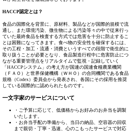
HACCP認定とは？
食品の国際化を背景に、原材料、製品などが国際的規模で流
通し、また環境汚染、微生物による汚染等々の中で従来行っ
ていた最終食品を検査する方式では危害を十分に防止するこ
とは困難になってきます。食べ物の安全性を確保するには、
その工程・加工・流通・消費というすべての段階で衛生的に
取り扱うことが必要となり、食品製造行程中に危害防止につ
ながる重要管理点をリアルタイムで監視・記録していく
「HACCPシステム」の考え方が国連の国連食糧農業機関
（ＦＡＯ）と世界保健機構（ＷＨＯ）の合同機関である食品
規格（Codex）委員会から発表され、各国にその採用を推奨
している国際的に認められたものです。
一文字家のサービスについて
・ご予算に応じて、低価格からお好みのお弁当を調製
いたします。
・お弁当手配の準備から、当日の納品、空容器の回収
まで親切・丁寧・迅速、心のこもったサービスで対応