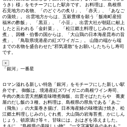
うき）様」をモチーフにした駅弁です。 お料理は、島根県
石見地方の名物、「のどぐろの炙り」、「赤天」、「あなご
の蒲焼」。 出雲地方からは、五穀豊穣を願う「飯南町産招
福米の酢飯」、「黒豆」、「小豆」、出雲大社が朝廷に献上
したと云われる「金針菜」、「松江郷土料理しじみのしぐれ
煮」、因幡・伯耆の国からは、「大山鶏の日本海産昆布の旨
煮」、「鳥取県境港産の紅ズワイガニ」。 山陰の端から端
までの名物を盛合わせた”邪気退散”をお願いしたちらし寿司
です。
×
「銀河」一番星
ロマン溢れる新しい特急「銀河」をモチーフにした新しい駅
弁です。 御飯は、境港産紅ズワイガニの島根ワイン寿司、
牛肉の奥出雲天然醸造味噌煮御飯、出雲そばたたらや 蕎麦
屋のだし飯の３種。お料理は、島根県の県魚である「あご
（飛魚）」の大葉巻き揚げ、日本海産鰆の味噌漬け焼き、松
江郷土料理しじみのしぐれ煮、大山鶏の岩海苔煮、かにしん
じょう、頓原漬け等々。甘味には、おはぎを添えました。
まさに、”島根県の美味しい物”、”一文字家駅弁のあれもこ