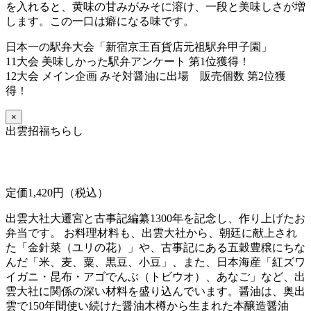
を入れると、黄味の甘みがみそに溶け、一段と美味しさが増
します。この一口は癖になる味です。
日本一の駅弁大会「新宿京王百貨店元祖駅弁甲子園」
11大会 美味しかった駅弁アンケート 第1位獲得！
12大会 メイン企画 みそ対醤油に出場 販売個数 第2位獲
得！
×
出雲招福ちらし
定価1,420円（税込）
出雲大社大遷宮と古事記編纂1300年を記念し、作り上げたお
弁当です。 お料理材料も、出雲大社から、朝廷に献上され
た「金針菜（ユリの花）」や、古事記にある五穀豊穣にちな
んだ「米、麦、粟、黒豆、小豆」、また、日本海産「紅ズワ
イガニ・昆布・アゴでんぶ（トビウオ）、あなご」など、出
雲大社に関係の深い材料を盛り込んでいます。醤油は、奥出
雲で150年間使い続けた醤油木樽から生まれた本醸造醤油