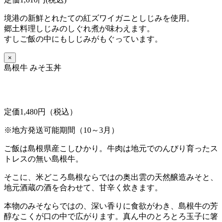
境港の新鮮とれたての紅ズワイガニとしじみを使用。
郷土料理しじみのしぐれ煮が味わえます。
すしご飯の中にもしじみがもぐっています。
×
島根牛 みそ玉丼
定価1,480円（税込）
※地方発送可能期間（10～3月）
ご飯は島根県産こしひかり。牛肉は地元でのんびり育ったス
トレスの無い島根牛。
そこに、米どころ島根ならではの奥出雲の天然醸造みそと、
地元酒蔵の酒を合わせて、甘辛く炊きます。
本物のみそならではの、深い香りに食欲がわき、島根牛の芳
醇なこくが口の中で広がります。真ん中のとろとろ玉子に箸