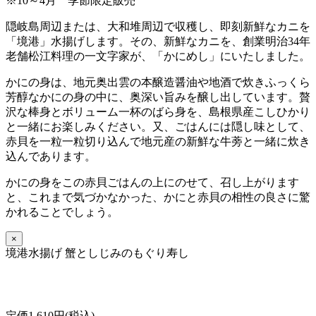
※10～4月 季節限定販売
隠岐島周辺または、大和堆周辺で収穫し、即刻新鮮なカニを
「境港」水揚げします。その、新鮮なカニを、創業明治34年
老舗松江料理の一文字家が、「かにめし」にいたしました。
かにの身は、地元奥出雲の本醸造醤油や地酒で炊きふっくら
芳醇なかにの身の中に、奥深い旨みを醸し出しています。贅
沢な棒身とボリューム一杯のばら身を、島根県産こしひかり
と一緒にお楽しみください。又、ごはんには隠し味として、
赤貝を一粒一粒切り込んで地元産の新鮮な牛蒡と一緒に炊き
込んであります。
かにの身をこの赤貝ごはんの上にのせて、召し上がります
と、これまで気づかなかった、かにと赤貝の相性の良さに驚
かれることでしょう。
×
境港水揚げ 蟹としじみのもぐり寿し
定価1,610円(税込)