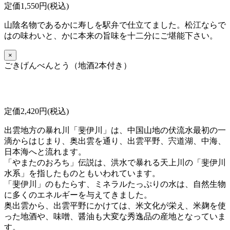
定価1,550円(税込)
山陰名物であるかに寿しを駅弁で仕立てました。松江ならで
はの味わいと、かに本来の旨味を十二分にご堪能下さい。
×
ごきげんべんとう（地酒2本付き）
定価2,420円(税込)
出雲地方の暴れ川「斐伊川」は、中国山地の伏流水最初の一
滴からはじまり、奥出雲を通り、出雲平野、宍道湖、中海、
日本海へと流れます。
「やまたのおろち」伝説は、洪水で暴れる天上川の「斐伊川
水系」を指したものともいわれています。
「斐伊川」のもたらす、ミネラルたっぷりの水は、自然生物
に多くのエネルギーを与えてきました。
奥出雲から、出雲平野にかけては、米文化が栄え、米麹を使
った地酒や、味噌、醤油も大変な秀逸品の産地となっていま
す。