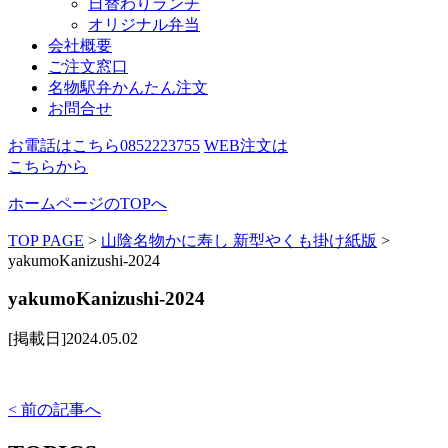
日替わりランチ
オリジナル弁当
会社概要
ご注文窓口
名物駅弁かんたん注文
お問合せ
お電話はこちら
0852223755
WEB注文は
こちらから
ホームページのTOPへ
TOP PAGE
>
山陰名物かに寿し 新型やくも掛け紙版
>
yakumoKanizushi-2024
yakumoKanizushi-2024
[掲載日]2024.05.02
< 前の記事へ