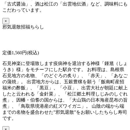
「古式醤油」、酒は松江の「出雲地伝酒」など、調味料にも
こだわっています。
×
邪気退散招福ちらし
定価1,560円(税込)
石見神楽に登場致します疫病神を退治する神様「鍾馗（しょ
うき）様」をモチーフにした駅弁です。 お料理は、島根県
石見地方の名物、「のどぐろの炙り」、「赤天」、「あなご
の蒲焼」。 出雲地方からは、五穀豊穣を願う「飯南町産招
福米の酢飯」、「黒豆」、「小豆」、出雲大社が朝廷に献上
したと云われる「金針菜」、「松江郷土料理しじみのしぐれ
煮」、因幡・伯耆の国からは、「大山鶏の日本海産昆布の旨
煮」、「鳥取県境港産の紅ズワイガニ」。 山陰の端から端
までの名物を盛合わせた”邪気退散”をお願いしたちらし寿司
です。
×