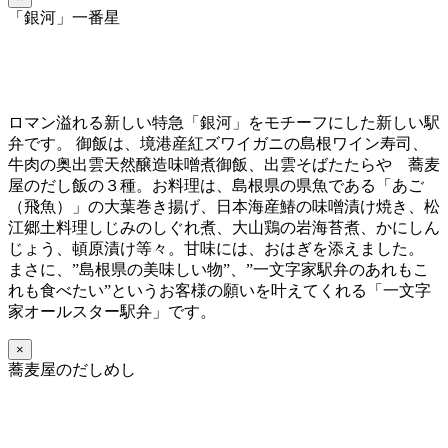
「銀河」一番星
ロマン溢れる新しい特急「銀河」をモチーフにした新しい駅
弁です。 御飯は、境港産紅ズワイガニの島根ワイン寿司、
牛肉の奥出雲天然醸造味噌煮御飯、出雲そばたたらや 蕎麦
屋のだし飯の３種。お料理は、島根県の県魚である「あご
（飛魚）」の大葉巻き揚げ、日本海産鰆の味噌漬け焼き、松
江郷土料理しじみのしぐれ煮、大山鶏の岩海苔煮、かにしん
じょう、頓原漬け等々。甘味には、おはぎを添えました。
まさに、”島根県の美味しい物”、”一文字家駅弁のあれもこ
れも食べたい”というお客様の願いを叶えてくれる「一文字
家オールスター駅弁」です。
×
蕎麦屋のだしめし