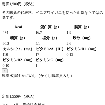
定価1,500円（税込）
冬の味覚の代表格、ベニズワイガニを使った山陰ならではの
味です。
kcal
蛋白質（g）
脂質（g）
474
16.7
1.9
糖質（g）
塩分（g）
鉄分（mg）
96.2
5.1
2.6
カルシウム（mg）
ビタミンA（IU）
ビタミンB1（mg）
110
17
0.15
ビタミンB2（mg）
ビタミンC（mg）
0.10
1
×
境港水揚げ かにめし（かくし味赤貝入り）
定価1,550円（税込）