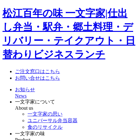
松江百年の味 一文字家|仕出
し弁当・駅弁・郷土料理・デ
リバリー・テイクアウト・日
替わりビジネスランチ
ご注文窓口はこちら
お問い合せはこちら
お知らせ
News
一文字家について
About us
一文字家の思い
ユニバーサル弁当容器
食のリサイクル
一文字家の味
Product