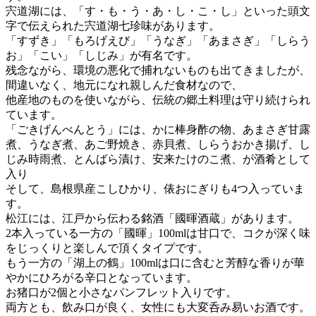
宍道湖には、「す・も・う・あ・し・こ・し」といった頭文
字で伝えられた宍道湖七珍味があります。
「すずき」「もろげえび」「うなぎ」「あまさぎ」「しらう
お」「こい」「しじみ」が有名です。
残念ながら、環境の悪化で捕れないものも出てきましたが、
間違いなく、地元になれ親しんだ食材なので、
他産地のものを使いながら、伝統の郷土料理は守り続けられ
ています。
「ごきげんべんとう」には、かに棒身酢の物、あまさぎ甘露
煮、うなぎ煮、あご野焼き、赤貝煮、しらうおかき揚げ、し
じみ時雨煮、とんばら漬け、安来たけのこ煮、が酒肴として
入り
そして、島根県産こしひかり、俵おにぎりも4つ入っていま
す。
松江には、江戸から伝わる銘酒「國暉酒蔵」があります。
2本入っている一方の「國暉」100mlは甘口で、コクが深く味
をじっくりと楽しんで頂くタイプです。
もう一方の「湖上の鶴」100mlは口に含むと芳醇な香りが華
やかにひろがる辛口となっています。
お猪口が2個と小さなパンフレット入りです。
両方とも、飲み口が良く、女性にも大変呑み易いお酒です。