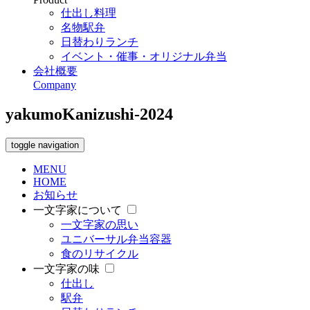
仕出し料理
名物駅弁
日替わりランチ
イベント・催事・オリジナル弁当
会社概要
Company
yakumoKanizushi-2024
toggle navigation
MENU
HOME
お知らせ
一文字家について
一文字家の思い
ユニバーサル弁当容器
食のリサイクル
一文字家の味
仕出し
駅弁