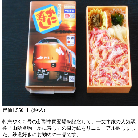
定価1,550円（税込）
特急やくも号の新型車両登場を記念して、一文字家の人気駅
弁「山陰名物 かに寿し」の掛け紙をリニューアル致しまし
た。鉄道好きにお勧めの一品です。