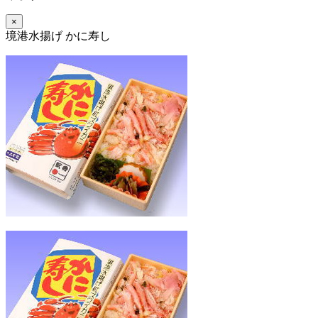
×
境港水揚げ かに寿し