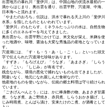
出雲地方の暴れ川「斐伊川」は、中国山地の伏流水最初の一
滴からはじまり、奥出雲を通り、出雲平野、宍道湖、中海、
日本海へと流れます。
「やまたのおろち」伝説は、洪水で暴れる天上川の「斐伊川
水系」を指したものともいわれています。
「斐伊川」のもたらす、ミネラルたっぷりの水は、自然生物
に多くのエネルギーを与えてきました。
奥出雲から、出雲平野にかけては、米文化が栄え、米麹を使
った地酒や、味噌、醤油も大変な秀逸品の産地となっていま
す。
宍道湖には、「す・も・う・あ・し・こ・し」といった頭文
字で伝えられた宍道湖七珍味があります。
「すずき」「もろげえび」「うなぎ」「あまさぎ」「しらう
お」「こい」「しじみ」が有名です。
残念ながら、環境の悪化で捕れないものも出てきましたが、
間違いなく、地元になれ親しんだ食材なので、
他産地のものを使いながら、伝統の郷土料理は守り続けられ
ています。
「ごきげんべんとう」には、かに棒身酢の物、あまさぎ甘露
煮、うなぎ煮、あご野焼き、赤貝煮、しらうおかき揚げ、し
じみ時雨煮、とんばら漬け、安来たけのこ煮、が酒肴として