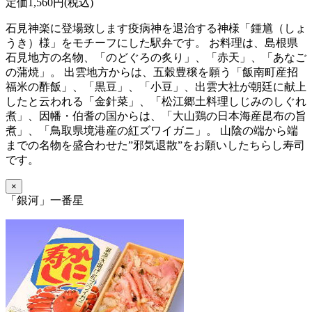
定価1,560円(税込)
石見神楽に登場致します疫病神を退治する神様「鍾馗（しょ
うき）様」をモチーフにした駅弁です。 お料理は、島根県
石見地方の名物、「のどぐろの炙り」、「赤天」、「あなご
の蒲焼」。 出雲地方からは、五穀豊穣を願う「飯南町産招
福米の酢飯」、「黒豆」、「小豆」、出雲大社が朝廷に献上
したと云われる「金針菜」、「松江郷土料理しじみのしぐれ
煮」、因幡・伯耆の国からは、「大山鶏の日本海産昆布の旨
煮」、「鳥取県境港産の紅ズワイガニ」。 山陰の端から端
までの名物を盛合わせた”邪気退散”をお願いしたちらし寿司
です。
×
「銀河」一番星