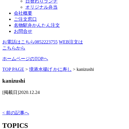
日替わりランチ
オリジナル弁当
会社概要
ご注文窓口
名物駅弁かんたん注文
お問合せ
お電話はこちら
0852223755
WEB注文は
こちらから
ホームページのTOPへ
TOP PAGE
>
境港水揚げ かに寿し
>
kanizushi
kanizushi
[掲載日]2020.12.24
< 前の記事へ
TOPICS