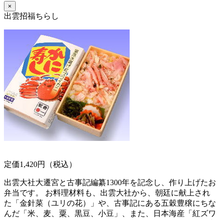
×
出雲招福ちらし
定価1,420円（税込）
出雲大社大遷宮と古事記編纂1300年を記念し、作り上げたお
弁当です。 お料理材料も、出雲大社から、朝廷に献上され
た「金針菜（ユリの花）」や、古事記にある五穀豊穣にちな
んだ「米、麦、粟、黒豆、小豆」、また、日本海産「紅ズワ