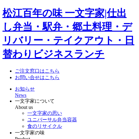
松江百年の味 一文字家|仕出
し弁当・駅弁・郷土料理・デ
リバリー・テイクアウト・日
替わりビジネスランチ
ご注文窓口はこちら
お問い合せはこちら
お知らせ
News
一文字家について
About us
一文字家の思い
ユニバーサル弁当容器
食のリサイクル
一文字家の味
Product