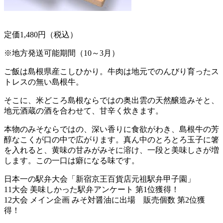
定価1,480円（税込）
※地方発送可能期間（10～3月）
ご飯は島根県産こしひかり。牛肉は地元でのんびり育ったス
トレスの無い島根牛。
そこに、米どころ島根ならではの奥出雲の天然醸造みそと、
地元酒蔵の酒を合わせて、甘辛く炊きます。
本物のみそならではの、深い香りに食欲がわき、島根牛の芳
醇なこくが口の中で広がります。真ん中のとろとろ玉子に箸
を入れると、黄味の甘みがみそに溶け、一段と美味しさが増
します。この一口は癖になる味です。
日本一の駅弁大会「新宿京王百貨店元祖駅弁甲子園」
11大会 美味しかった駅弁アンケート 第1位獲得！
12大会 メイン企画 みそ対醤油に出場 販売個数 第2位獲
得！