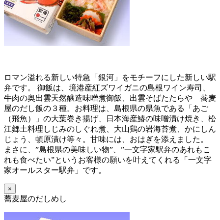
ロマン溢れる新しい特急「銀河」をモチーフにした新しい駅
弁です。 御飯は、境港産紅ズワイガニの島根ワイン寿司、
牛肉の奥出雲天然醸造味噌煮御飯、出雲そばたたらや 蕎麦
屋のだし飯の３種。お料理は、島根県の県魚である「あご
（飛魚）」の大葉巻き揚げ、日本海産鰆の味噌漬け焼き、松
江郷土料理しじみのしぐれ煮、大山鶏の岩海苔煮、かにしん
じょう、頓原漬け等々。甘味には、おはぎを添えました。
まさに、”島根県の美味しい物”、”一文字家駅弁のあれもこ
れも食べたい”というお客様の願いを叶えてくれる「一文字
家オールスター駅弁」です。
×
蕎麦屋のだしめし