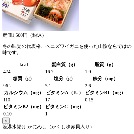
定価1,500円（税込）
冬の味覚の代表格、ベニズワイガニを使った山陰ならではの
味です。
kcal
蛋白質（g）
脂質（g）
474
16.7
1.9
糖質（g）
塩分（g）
鉄分（mg）
96.2
5.1
2.6
カルシウム（mg）
ビタミンA（IU）
ビタミンB1（mg）
110
17
0.15
ビタミンB2（mg）
ビタミンC（mg）
0.10
1
×
境港水揚げ かにめし（かくし味赤貝入り）