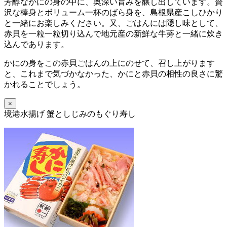
芳醇なかにの身の中に、奥深い旨みを醸し出しています。贅
沢な棒身とボリューム一杯のばら身を、島根県産こしひかり
と一緒にお楽しみください。又、ごはんには隠し味として、
赤貝を一粒一粒切り込んで地元産の新鮮な牛蒡と一緒に炊き
込んであります。
かにの身をこの赤貝ごはんの上にのせて、召し上がります
と、これまで気づかなかった、かにと赤貝の相性の良さに驚
かれることでしょう。
×
境港水揚げ 蟹としじみのもぐり寿し