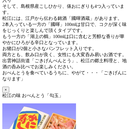
入り
そして、島根県産こしひかり、俵おにぎりも4つ入っていま
す。
松江には、江戸から伝わる銘酒「國暉酒蔵」があります。
2本入っている一方の「國暉」100mlは甘口で、コクが深く味
をじっくりと楽しんで頂くタイプです。
もう一方の「湖上の鶴」100mlは口に含むと芳醇な香りが華
やかにひろがる辛口となっています。
お猪口が2個と小さなパンフレット入りです。
両方とも、飲み口が良く、女性にも大変呑み易いお酒です。
出雲神話街道「ごきげんべんとう」、松江の郷土料理と、地
酒の呑み比べでお楽しみください。
おべんとうを食べているうちに、
やがて・・・「ごきげんに
なります」
×
松江の味 おべんとう「勾玉」