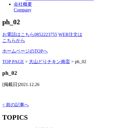
会社概要
Company
ph_02
お電話はこちら
0852223755
WEB注文は
こちらから
ホームページのTOPへ
TOP PAGE
>
大山どりチキン南蛮
>
ph_02
ph_02
[掲載日]2021.12.26
< 前の記事へ
TOPICS