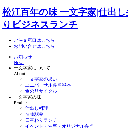
松江百年の味 一文字家|仕出
りビジネスランチ
ご注文窓口はこちら
お問い合せはこちら
お知らせ
News
一文字家について
About us
一文字家の思い
ユニバーサル弁当容器
食のリサイクル
一文字家の味
Product
仕出し料理
名物駅弁
日替わりランチ
イベント・催事・オリジナル弁当