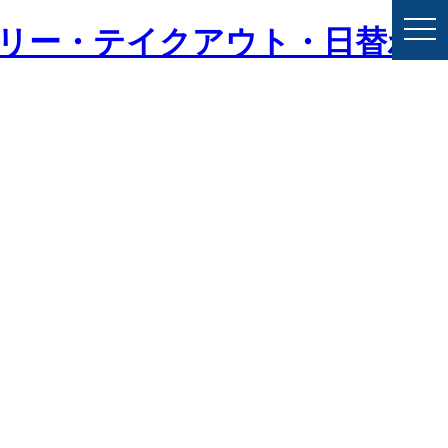
togg
バリー・テイクアウト・日替わ
navi