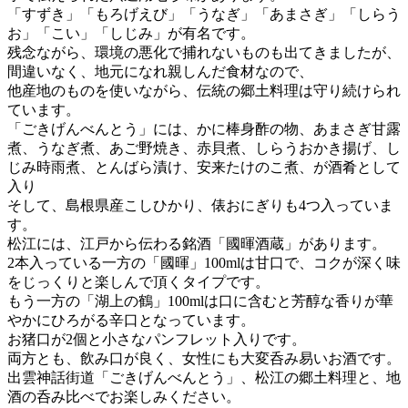
「すずき」「もろげえび」「うなぎ」「あまさぎ」「しらう
お」「こい」「しじみ」が有名です。
残念ながら、環境の悪化で捕れないものも出てきましたが、
間違いなく、地元になれ親しんだ食材なので、
他産地のものを使いながら、伝統の郷土料理は守り続けられ
ています。
「ごきげんべんとう」には、かに棒身酢の物、あまさぎ甘露
煮、うなぎ煮、あご野焼き、赤貝煮、しらうおかき揚げ、し
じみ時雨煮、とんばら漬け、安来たけのこ煮、が酒肴として
入り
そして、島根県産こしひかり、俵おにぎりも4つ入っていま
す。
松江には、江戸から伝わる銘酒「國暉酒蔵」があります。
2本入っている一方の「國暉」100mlは甘口で、コクが深く味
をじっくりと楽しんで頂くタイプです。
もう一方の「湖上の鶴」100mlは口に含むと芳醇な香りが華
やかにひろがる辛口となっています。
お猪口が2個と小さなパンフレット入りです。
両方とも、飲み口が良く、女性にも大変呑み易いお酒です。
出雲神話街道「ごきげんべんとう」、松江の郷土料理と、地
酒の呑み比べでお楽しみください。