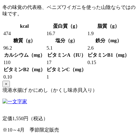
冬の味覚の代表格、ベニズワイガニを使った山陰ならではの
味です。
kcal
蛋白質（g）
脂質（g）
474
16.7
1.9
糖質（g）
塩分（g）
鉄分（mg）
96.2
5.1
2.6
カルシウム（mg）
ビタミンA（IU）
ビタミンB1（mg）
110
17
0.15
ビタミンB2（mg）
ビタミンC（mg）
0.10
1
×
境港水揚げ かにめし（かくし味赤貝入り）
定価1,550円（税込）
※10～4月 季節限定販売