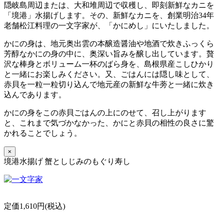
隠岐島周辺または、大和堆周辺で収穫し、即刻新鮮なカニを
「境港」水揚げします。その、新鮮なカニを、創業明治34年
老舗松江料理の一文字家が、「かにめし」にいたしました。
かにの身は、地元奥出雲の本醸造醤油や地酒で炊きふっくら
芳醇なかにの身の中に、奥深い旨みを醸し出しています。贅
沢な棒身とボリューム一杯のばら身を、島根県産こしひかり
と一緒にお楽しみください。又、ごはんには隠し味として、
赤貝を一粒一粒切り込んで地元産の新鮮な牛蒡と一緒に炊き
込んであります。
かにの身をこの赤貝ごはんの上にのせて、召し上がります
と、これまで気づかなかった、かにと赤貝の相性の良さに驚
かれることでしょう。
×
境港水揚げ 蟹としじみのもぐり寿し
定価1,610円(税込)