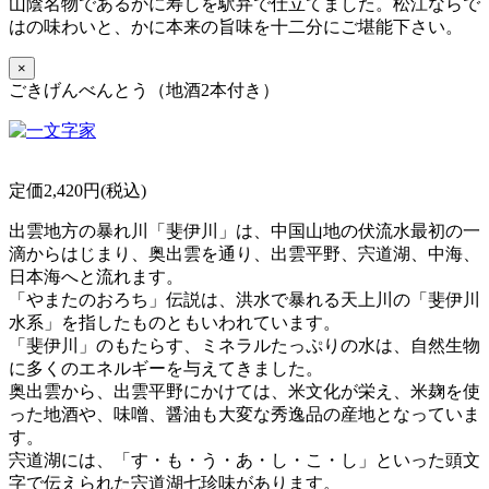
山陰名物であるかに寿しを駅弁で仕立てました。松江ならで
はの味わいと、かに本来の旨味を十二分にご堪能下さい。
×
ごきげんべんとう（地酒2本付き）
定価2,420円(税込)
出雲地方の暴れ川「斐伊川」は、中国山地の伏流水最初の一
滴からはじまり、奥出雲を通り、出雲平野、宍道湖、中海、
日本海へと流れます。
「やまたのおろち」伝説は、洪水で暴れる天上川の「斐伊川
水系」を指したものともいわれています。
「斐伊川」のもたらす、ミネラルたっぷりの水は、自然生物
に多くのエネルギーを与えてきました。
奥出雲から、出雲平野にかけては、米文化が栄え、米麹を使
った地酒や、味噌、醤油も大変な秀逸品の産地となっていま
す。
宍道湖には、「す・も・う・あ・し・こ・し」といった頭文
字で伝えられた宍道湖七珍味があります。