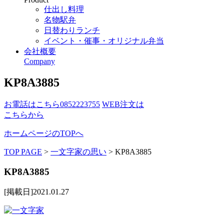
仕出し料理
名物駅弁
日替わりランチ
イベント・催事・オリジナル弁当
会社概要
Company
KP8A3885
お電話はこちら
0852223755
WEB注文は
こちらから
ホームページのTOPへ
TOP PAGE
>
一文字家の思い
>
KP8A3885
KP8A3885
[掲載日]2021.01.27