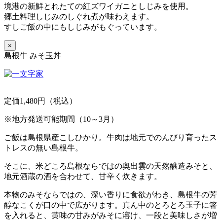
境港の新鮮とれたての紅ズワイガニとしじみを使用。
郷土料理しじみのしぐれ煮が味わえます。
すしご飯の中にもしじみがもぐっています。
×
島根牛 みそ玉丼
定価1,480円（税込）
※地方発送可能期間（10～3月）
ご飯は島根県産こしひかり。牛肉は地元でのんびり育ったス
トレスの無い島根牛。
そこに、米どころ島根ならではの奥出雲の天然醸造みそと、
地元酒蔵の酒を合わせて、甘辛く炊きます。
本物のみそならではの、深い香りに食欲がわき、島根牛の芳
醇なこくが口の中で広がります。真ん中のとろとろ玉子に箸
を入れると、黄味の甘みがみそに溶け、一段と美味しさが増