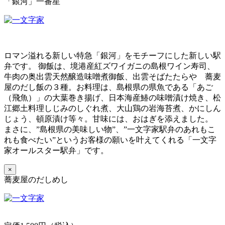
「銀河」一番星
ロマン溢れる新しい特急「銀河」をモチーフにした新しい駅
弁です。 御飯は、境港産紅ズワイガニの島根ワイン寿司、
牛肉の奥出雲天然醸造味噌煮御飯、出雲そばたたらや 蕎麦
屋のだし飯の３種。お料理は、島根県の県魚である「あご
（飛魚）」の大葉巻き揚げ、日本海産鰆の味噌漬け焼き、松
江郷土料理しじみのしぐれ煮、大山鶏の岩海苔煮、かにしん
じょう、頓原漬け等々。甘味には、おはぎを添えました。
まさに、”島根県の美味しい物”、”一文字家駅弁のあれもこ
れも食べたい”というお客様の願いを叶えてくれる「一文字
家オールスター駅弁」です。
×
蕎麦屋のだしめし