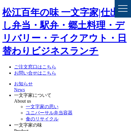
togg
松江百年の味 一文字家|仕出
navi
し弁当・駅弁・郷土料理・デ
リバリー・テイクアウト・日
替わりビジネスランチ
ご注文窓口はこちら
お問い合せはこちら
お知らせ
News
一文字家について
About us
一文字家の思い
ユニバーサル弁当容器
食のリサイクル
一文字家の味
Product