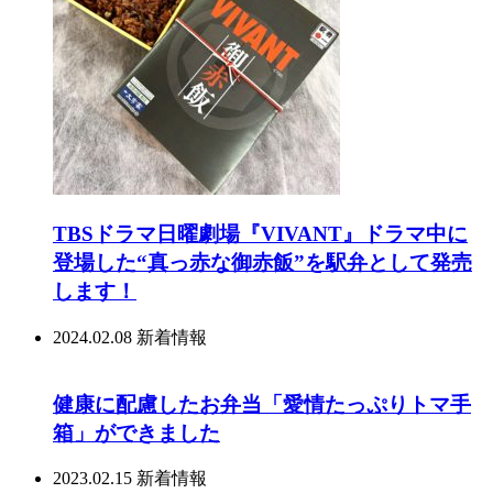
TBSドラマ日曜劇場『VIVANT』ドラマ中に
登場した“真っ赤な御赤飯”を駅弁として発売
します！
2024.02.08
新着情報
健康に配慮したお弁当「愛情たっぷりトマ手
箱」ができました
2023.02.15
新着情報