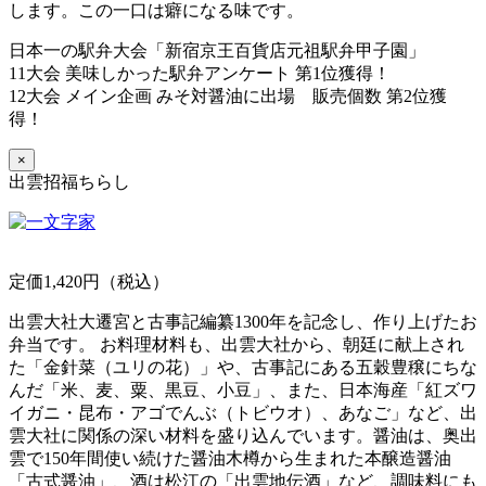
します。この一口は癖になる味です。
日本一の駅弁大会「新宿京王百貨店元祖駅弁甲子園」
11大会 美味しかった駅弁アンケート 第1位獲得！
12大会 メイン企画 みそ対醤油に出場 販売個数 第2位獲
得！
×
出雲招福ちらし
定価1,420円（税込）
出雲大社大遷宮と古事記編纂1300年を記念し、作り上げたお
弁当です。 お料理材料も、出雲大社から、朝廷に献上され
た「金針菜（ユリの花）」や、古事記にある五穀豊穣にちな
んだ「米、麦、粟、黒豆、小豆」、また、日本海産「紅ズワ
イガニ・昆布・アゴでんぶ（トビウオ）、あなご」など、出
雲大社に関係の深い材料を盛り込んでいます。醤油は、奥出
雲で150年間使い続けた醤油木樽から生まれた本醸造醤油
「古式醤油」、酒は松江の「出雲地伝酒」など、調味料にも