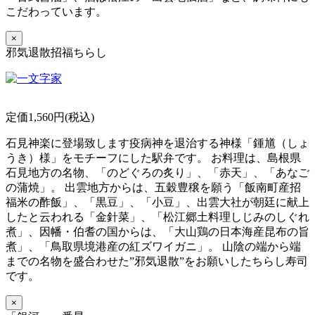
こだわっています。
×
邪気退散招福ちらし
定価1,560円(税込)
石見神楽に登場致します疫病神を退治する神様「鍾馗（しょ
うき）様」をモチーフにした駅弁です。 お料理は、島根県
石見地方の名物、「のどぐろの炙り」、「赤天」、「あなご
の蒲焼」。 出雲地方からは、五穀豊穣を願う「飯南町産招
福米の酢飯」、「黒豆」、「小豆」、出雲大社が朝廷に献上
したと云われる「金針菜」、「松江郷土料理しじみのしぐれ
煮」、因幡・伯耆の国からは、「大山鶏の日本海産昆布の旨
煮」、「鳥取県境港産の紅ズワイガニ」。 山陰の端から端
までの名物を盛合わせた”邪気退散”をお願いしたちらし寿司
です。
×