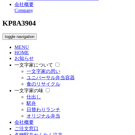
会社概要
Company
KP8A3904
toggle navigation
MENU
HOME
お知らせ
一文字家について
一文字家の思い
ユニバーサル弁当容器
食のリサイクル
一文字家の味
仕出し
駅弁
日替わりランチ
オリジナル弁当
会社概要
ご注文窓口
名物駅弁かんたん注文