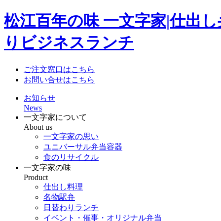
松江百年の味 一文字家|仕出
りビジネスランチ
ご注文窓口はこちら
お問い合せはこちら
お知らせ
News
一文字家について
About us
一文字家の思い
ユニバーサル弁当容器
食のリサイクル
一文字家の味
Product
仕出し料理
名物駅弁
日替わりランチ
イベント・催事・オリジナル弁当