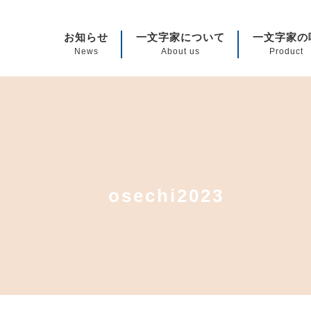
 一文字家|仕出し弁当・駅弁・郷土料理・デリバリー
お知らせ
一文字家について
一文字家の
News
About us
Product
osechi2023