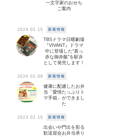
一文字家のおせち
ご案内
2024.02.15
新着情報
TBSドラマ日曜劇場
『VIVANT』ドラマ
中に登場した“真っ
赤な御赤飯”を駅弁
として発売します！
2024.02.08
新着情報
健康に配慮したお弁
当「愛情たっぷりト
マ手箱」ができまし
た
2023.02.15
新着情報
出会いや門出を彩る
歓送迎会お弁当承り