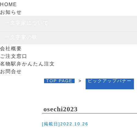
HOME
お知らせ
一文字家について
一文字家の思い
ユニバーサル弁当容器
食のリサイクル
一文字家の味
会社概要
仕出し
駅弁
日替わりランチ
オリジナル弁当
ご注文窓口
名物駅弁かんたん注文
お問合せ
TOP PAGE
>
ピックアップバナー
osechi2023
[掲載日]2022.10.26