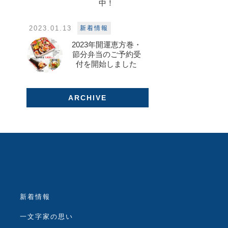
中！
2023.01.13
新着情報
2023年開運恵方巻・
節分弁当のご予約受
付を開始しました
ARCHIVE
新着情報
一文字家の思い