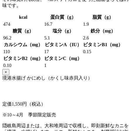
味です。
kcal
蛋白質（g）
脂質（g）
474
16.7
1.9
糖質（g）
塩分（g）
鉄分（mg）
96.2
5.1
2.6
カルシウム（mg）
ビタミンA（IU）
ビタミンB1（mg）
110
17
0.15
ビタミンB2（mg）
ビタミンC（mg）
0.10
1
×
境港水揚げ かにめし（かくし味赤貝入り）
定価1,550円（税込）
※10～4月 季節限定販売
隠岐島周辺または、大和堆周辺で収穫し、即刻新鮮なカニを