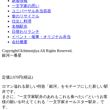
新着情報
一文字家の思い
ユニバーサル弁当容器
食のリサイクル
仕出し料理
名物駅弁
日替わりランチ
イベント・催事・オリジナル弁当
会社概要
Copyright©Ichimonjiya.All Rights Reserved.
銀河一番星
定価2,070円(税込)
ロマン溢れる新しい特急「銀河」をモチーフにした新しい駅
弁です。
まさに、”一文字家駅弁のあれもこれも食べたい”というお客
様の願いを叶えてくれる「一文字家オールスター駅弁」で
す。