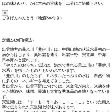
はの味わいと、かに本来の旨味を十二分にご堪能下さい。
×
ごきげんべんとう（地酒2本付き）
定価2,420円(税込)
出雲地方の暴れ川「斐伊川」は、中国山地の伏流水最初の一
滴からはじまり、奥出雲を通り、出雲平野、宍道湖、中海、
日本海へと流れます。
「やまたのおろち」伝説は、洪水で暴れる天上川の「斐伊川
水系」を指したものともいわれています。
「斐伊川」のもたらす、ミネラルたっぷりの水は、自然生物
に多くのエネルギーを与えてきました。
奥出雲から、出雲平野にかけては、米文化が栄え、米麹を使
った地酒や、味噌、醤油も大変な秀逸品の産地となっていま
す。
宍道湖には、「す・も・う・あ・し・こ・し」といった頭文
字で伝えられた宍道湖七珍味があります。