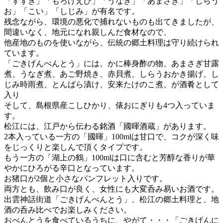
「すずき」「もろげえび」「うなぎ」「あまさぎ」「しらう
お」「こい」「しじみ」が有名です。
残念ながら、環境の悪化で捕れないものも出てきましたが、
間違いなく、地元になれ親しんだ食材なので、
他産地のものを使いながら、伝統の郷土料理は守り続けられ
ています。
「ごきげんべんとう」には、かに棒身酢の物、あまさぎ甘露
煮、うなぎ煮、あご野焼き、赤貝煮、しらうおかき揚げ、し
じみ時雨煮、とんばら漬け、安来たけのこ煮、が酒肴として
入り
そして、島根県産こしひかり、俵おにぎりも4つ入っていま
す。
松江には、江戸から伝わる銘酒「國暉酒蔵」があります。
2本入っている一方の「國暉」100mlは甘口で、コクが深く味
をじっくりと楽しんで頂くタイプです。
もう一方の「湖上の鶴」100mlは口に含むと芳醇な香りが華
やかにひろがる辛口となっています。
お猪口が2個と小さなパンフレット入りです。
両方とも、飲み口が良く、女性にも大変呑み易いお酒です。
出雲神話街道「ごきげんべんとう」、松江の郷土料理と、地
酒の呑み比べでお楽しみください。
おべんとうを食べているうちに、
やがて・・・「ごきげんに