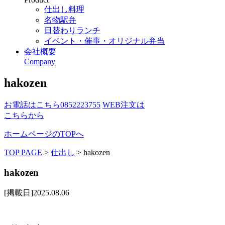
仕出し料理
名物駅弁
日替わりランチ
イベント・催事・オリジナル弁当
会社概要
Company
hakozen
お電話はこちら
0852223755
WEB注文は
こちらから
ホームページのTOPへ
TOP PAGE
>
仕出し
>
hakozen
hakozen
[掲載日]2025.08.06