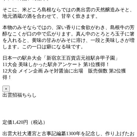
そこに、米どころ島根ならではの奥出雲の天然醸造みそと、
地元酒蔵の酒を合わせて、甘辛く炊きます。
本物のみそならではの、深い香りに食欲がわき、島根牛の芳
醇なこくが口の中で広がります。真ん中のとろとろ玉子に箸
を入れると、黄味の甘みがみそに溶け、一段と美味しさが増
します。この一口は癖になる味です。
日本一の駅弁大会「新宿京王百貨店元祖駅弁甲子園」
11大会 美味しかった駅弁アンケート 第1位獲得！
12大会 メイン企画 みそ対醤油に出場 販売個数 第2位獲
得！
×
出雲招福ちらし
定価1,420円（税込）
出雲大社大遷宮と古事記編纂1300年を記念し、作り上げたお