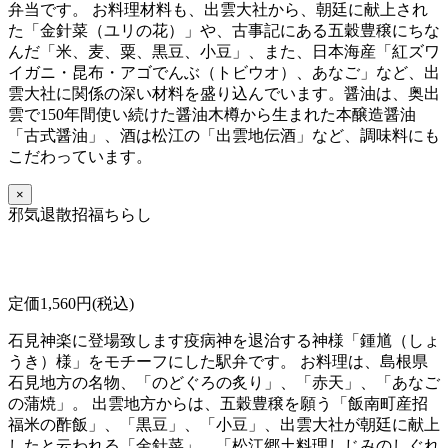
弁当です。 お料理材料も、出雲大社から、朝廷に献上され
た「金針菜（ユリの花）」や、古事記にある五穀豊穣にちな
んだ「米、麦、粟、黒豆、小豆」、また、日本海産「紅ズワ
イガニ・昆布・アゴでんぶ（トビウオ）、あなご」など、出
雲大社に関係の深い材料を盛り込んでいます。醤油は、奥出
雲で150年間使い続けた醤油木樽から生まれた本醸造醤油
「古式醤油」、酒は松江の「出雲地伝酒」など、調味料にも
こだわっています。
×
邪気退散招福ちらし
定価1,560円(税込)
石見神楽に登場致します疫病神を退治する神様「鍾馗（しょ
うき）様」をモチーフにした駅弁です。 お料理は、島根県
石見地方の名物、「のどぐろの炙り」、「赤天」、「あなご
の蒲焼」。 出雲地方からは、五穀豊穣を願う「飯南町産招
福米の酢飯」、「黒豆」、「小豆」、出雲大社が朝廷に献上
したと云われる「金針菜」、「松江郷土料理しじみのしぐれ