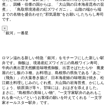
煮」、因幡・伯耆の国からは、「大山鶏の日本海産昆布の旨
煮」、「鳥取県境港産の紅ズワイガニ」。 山陰の端から端
までの名物を盛合わせた”邪気退散”をお願いしたちらし寿司
です。
×
「銀河」一番星
ロマン溢れる新しい特急「銀河」をモチーフにした新しい駅
弁です。 御飯は、境港産紅ズワイガニの島根ワイン寿司、
牛肉の奥出雲天然醸造味噌煮御飯、出雲そばたたらや 蕎麦
屋のだし飯の３種。お料理は、島根県の県魚である「あご
（飛魚）」の大葉巻き揚げ、日本海産鰆の味噌漬け焼き、松
江郷土料理しじみのしぐれ煮、大山鶏の岩海苔煮、かにしん
じょう、頓原漬け等々。甘味には、おはぎを添えました。
まさに、”島根県の美味しい物”、”一文字家駅弁のあれもこ
れも食べたい”というお客様の願いを叶えてくれる「一文字
家オールスター駅弁」です。