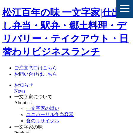
togg
松江百年の味 一文字家|仕出
navi
し弁当・駅弁・郷土料理・デ
リバリー・テイクアウト・日
替わりビジネスランチ
ご注文窓口はこちら
お問い合せはこちら
お知らせ
News
一文字家について
About us
一文字家の思い
ユニバーサル弁当容器
食のリサイクル
一文字家の味
Product