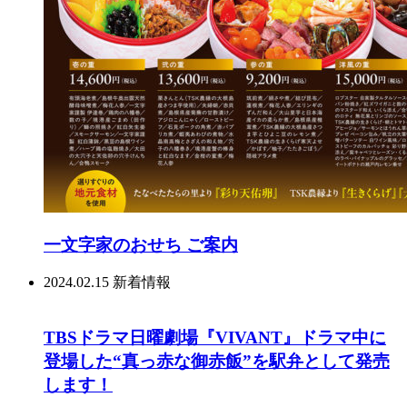
一文字家のおせち ご案内
2024.02.15
新着情報
TBSドラマ日曜劇場『VIVANT』ドラマ中に
登場した“真っ赤な御赤飯”を駅弁として発売
します！