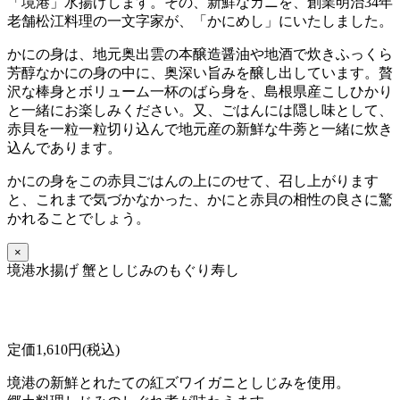
「境港」水揚げします。その、新鮮なカニを、創業明治34年
老舗松江料理の一文字家が、「かにめし」にいたしました。
かにの身は、地元奥出雲の本醸造醤油や地酒で炊きふっくら
芳醇なかにの身の中に、奥深い旨みを醸し出しています。贅
沢な棒身とボリューム一杯のばら身を、島根県産こしひかり
と一緒にお楽しみください。又、ごはんには隠し味として、
赤貝を一粒一粒切り込んで地元産の新鮮な牛蒡と一緒に炊き
込んであります。
かにの身をこの赤貝ごはんの上にのせて、召し上がります
と、これまで気づかなかった、かにと赤貝の相性の良さに驚
かれることでしょう。
×
境港水揚げ 蟹としじみのもぐり寿し
定価1,610円(税込)
境港の新鮮とれたての紅ズワイガニとしじみを使用。