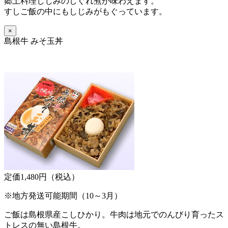
郷土料理しじみのしぐれ煮が味わえます。
すしご飯の中にもしじみがもぐっています。
×
島根牛 みそ玉丼
定価1,480円（税込）
※地方発送可能期間（10～3月）
ご飯は島根県産こしひかり。牛肉は地元でのんびり育ったス
トレスの無い島根牛。