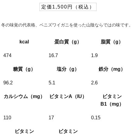
定価1,500円（税込）
冬の味覚の代表格、ベニズワイガニを使った山陰ならではの味です。
kcal
蛋白質（g）
脂質（g）
474
16.7
1.9
糖質（g）
塩分（g）
鉄分（mg）
96.2
5.1
2.6
カルシウム（mg）
ビタミンA（IU）
ビタミン
B1（mg）
110
17
0.15
ビタミン
ビタミン