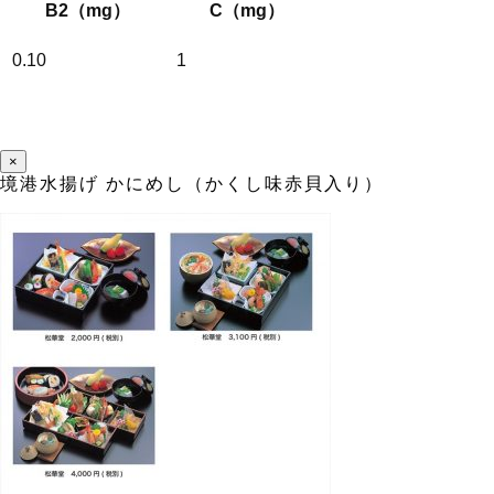
B2（mg）
C（mg）
0.10
1
×
境港水揚げ かにめし（かくし味赤貝入り）