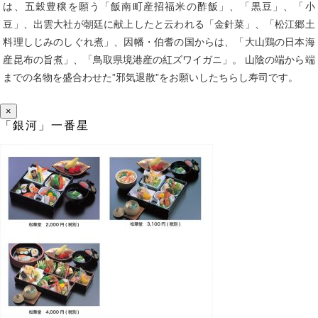
は、五穀豊穣を願う「飯南町産招福米の酢飯」、「黒豆」、「小
豆」、出雲大社が朝廷に献上したと云われる「金針菜」、「松江郷土
料理しじみのしぐれ煮」、因幡・伯耆の国からは、「大山鶏の日本海
産昆布の旨煮」、「鳥取県境港産の紅ズワイガニ」。 山陰の端から端
までの名物を盛合わせた”邪気退散”をお願いしたちらし寿司です。
×
「銀河」一番星