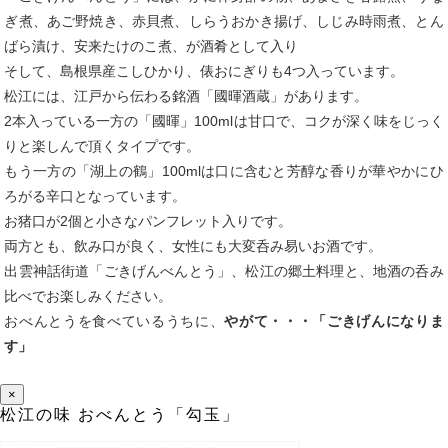
ぎ煮、あご野焼き、赤貝煮、しらうおかき揚げ、しじみ時雨煮、とん
ばら漬け、安来たけのこ煮、が酒肴として入り
そして、島根県産こしひかり、俵おにぎりも4つ入っています。
松江には、江戸から伝わる銘酒「國暉酒蔵」があります。
2本入っている一方の「國暉」100mlは甘口で、コクが深く味をじっく
りと楽しんで頂くタイプです。
もう一方の「湖上の鶴」100mlは口に含むと芳醇な香りが華やかにひ
ろがる辛口となっています。
お猪口が2個と小さなパンフレット入りです。
両方とも、飲み口が良く、女性にも大変呑み易いお酒です。
出雲神話街道「ごきげんべんとう」、松江の郷土料理と、地酒の呑み
比べでお楽しみください。
おべんとうを食べているうちに、
やがて・・・「ごきげんになりま
す」
×
松江の味 おべんとう「勾玉」