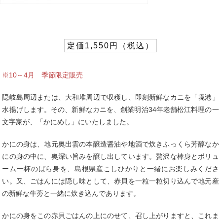
定価1,550円（税込）
※10～4月 季節限定販売
隠岐島周辺または、大和堆周辺で収穫し、即刻新鮮なカニを「境港」
水揚げします。その、新鮮なカニを、創業明治34年老舗松江料理の一
文字家が、「かにめし」にいたしました。
かにの身は、地元奥出雲の本醸造醤油や地酒で炊きふっくら芳醇なか
にの身の中に、奥深い旨みを醸し出しています。贅沢な棒身とボリュ
ーム一杯のばら身を、島根県産こしひかりと一緒にお楽しみくださ
い。又、ごはんには隠し味として、赤貝を一粒一粒切り込んで地元産
の新鮮な牛蒡と一緒に炊き込んであります。
かにの身をこの赤貝ごはんの上にのせて、召し上がりますと、これま