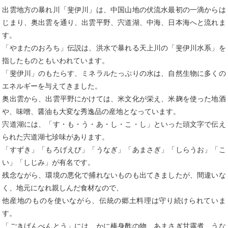
出雲地方の暴れ川「斐伊川」は、中国山地の伏流水最初の一滴からは
じまり、奥出雲を通り、出雲平野、宍道湖、中海、日本海へと流れま
す。
「やまたのおろち」伝説は、洪水で暴れる天上川の「斐伊川水系」を
指したものともいわれています。
「斐伊川」のもたらす、ミネラルたっぷりの水は、自然生物に多くの
エネルギーを与えてきました。
奥出雲から、出雲平野にかけては、米文化が栄え、米麹を使った地酒
や、味噌、醤油も大変な秀逸品の産地となっています。
宍道湖には、「す・も・う・あ・し・こ・し」といった頭文字で伝え
られた宍道湖七珍味があります。
「すずき」「もろげえび」「うなぎ」「あまさぎ」「しらうお」「こ
い」「しじみ」が有名です。
残念ながら、環境の悪化で捕れないものも出てきましたが、間違いな
く、地元になれ親しんだ食材なので、
他産地のものを使いながら、伝統の郷土料理は守り続けられていま
す。
「ごきげんべんとう」には、かに棒身酢の物、あまさぎ甘露煮、うな