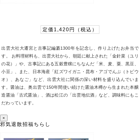
定価1,420円（税込）
出雲大社大遷宮と古事記編纂1300年を記念し、作り上げたお弁当で
す。 お料理材料も、出雲大社から、朝廷に献上された「金針菜（ユリ
の花）」や、古事記にある五穀豊穣にちなんだ「米、麦、粟、黒豆、
小豆」、また、日本海産「紅ズワイガニ・昆布・アゴでんぶ（トビウ
オ）、あなご」など、出雲大社に関係の深い材料を盛り込んでいま
す。醤油は、奥出雲で150年間使い続けた醤油木樽から生まれた本醸
造醤油「古式醤油」、酒は松江の「出雲地伝酒」など、調味料にもこ
だわっています。
×
邪気退散招福ちらし