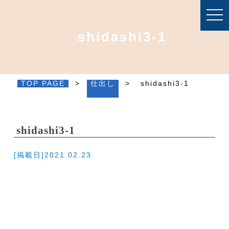
togg
navi
shidashi3-1
TOP PAGE
>
仕出し
>
shidashi3-1
shidashi3-1
[掲載日]2021.02.23