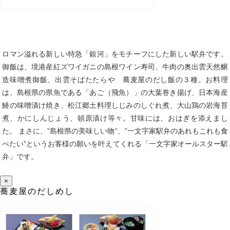
ロマン溢れる新しい特急「銀河」をモチーフにした新しい駅弁です。
御飯は、境港産紅ズワイガニの島根ワイン寿司、牛肉の奥出雲天然醸
造味噌煮御飯、出雲そばたたらや 蕎麦屋のだし飯の３種。お料理
は、島根県の県魚である「あご（飛魚）」の大葉巻き揚げ、日本海産
鰆の味噌漬け焼き、松江郷土料理しじみのしぐれ煮、大山鶏の岩海苔
煮、かにしんじょう、頓原漬け等々。甘味には、おはぎを添えまし
た。 まさに、”島根県の美味しい物”、”一文字家駅弁のあれもこれも食
べたい”というお客様の願いを叶えてくれる「一文字家オールスター駅
弁」です。
×
蕎麦屋のだしめし