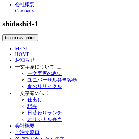
会社概要
Company
shidashi4-1
toggle navigation
MENU
HOME
お知らせ
一文字家について
一文字家の思い
ユニバーサル弁当容器
食のリサイクル
一文字家の味
仕出し
駅弁
日替わりランチ
オリジナル弁当
会社概要
ご注文窓口
名物駅弁かんたん注文