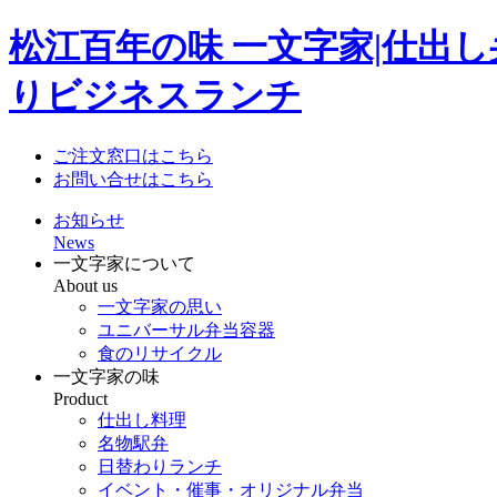
松江百年の味 一文字家|仕出
りビジネスランチ
ご注文窓口はこちら
お問い合せはこちら
お知らせ
News
一文字家について
About us
一文字家の思い
ユニバーサル弁当容器
食のリサイクル
一文字家の味
Product
仕出し料理
名物駅弁
日替わりランチ
イベント・催事・オリジナル弁当