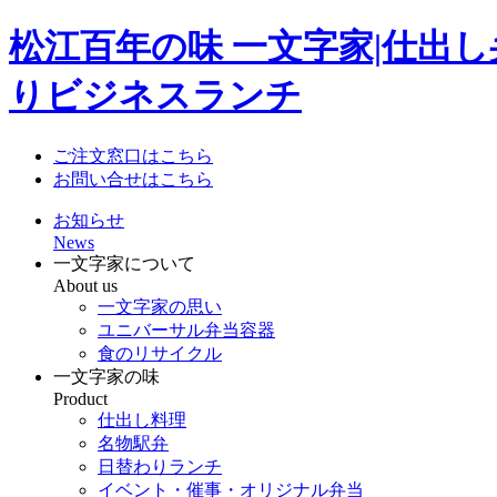
松江百年の味 一文字家|仕出
りビジネスランチ
ご注文窓口はこちら
お問い合せはこちら
お知らせ
News
一文字家について
About us
一文字家の思い
ユニバーサル弁当容器
食のリサイクル
一文字家の味
Product
仕出し料理
名物駅弁
日替わりランチ
イベント・催事・オリジナル弁当