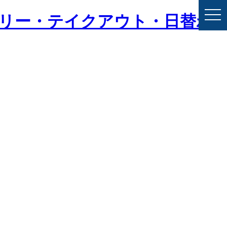
togg
バリー・テイクアウト・日替わ
navi