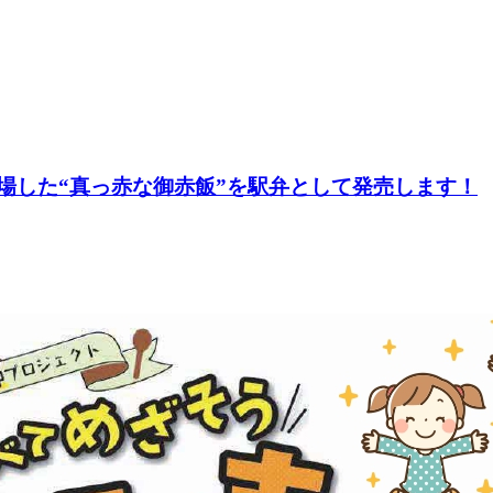
登場した“真っ赤な御赤飯”を駅弁として発売します！