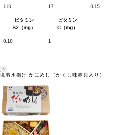
110
17
0.15
ビタミン
ビタミン
B2（mg）
C（mg）
0.10
1
×
境港水揚げ かにめし（かくし味赤貝入り）