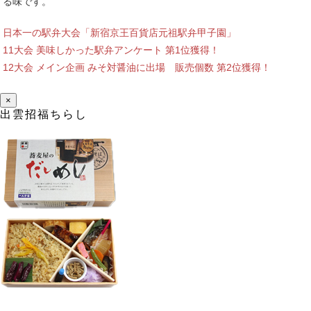
る味です。
日本一の駅弁大会「新宿京王百貨店元祖駅弁甲子園」
11大会 美味しかった駅弁アンケート 第1位獲得！
12大会 メイン企画 みそ対醤油に出場 販売個数 第2位獲得！
×
出雲招福ちらし