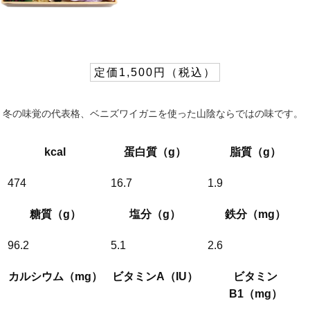
定価1,500円（税込）
冬の味覚の代表格、ベニズワイガニを使った山陰ならではの味です。
kcal
蛋白質（g）
脂質（g）
474
16.7
1.9
糖質（g）
塩分（g）
鉄分（mg）
96.2
5.1
2.6
カルシウム（mg）
ビタミンA（IU）
ビタミン
B1（mg）