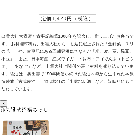
定価1,420円（税込）
出雲大社大遷宮と古事記編纂1300年を記念し、作り上げたお弁当で
す。 お料理材料も、出雲大社から、朝廷に献上された「金針菜（ユリ
の花）」や、古事記にある五穀豊穣にちなんだ「米、麦、粟、黒豆、
小豆」、また、日本海産「紅ズワイガニ・昆布・アゴでんぶ（トビウ
オ）、あなご」など、出雲大社に関係の深い材料を盛り込んでいま
す。醤油は、奥出雲で150年間使い続けた醤油木樽から生まれた本醸
造醤油「古式醤油」、酒は松江の「出雲地伝酒」など、調味料にもこ
だわっています。
×
邪気退散招福ちらし