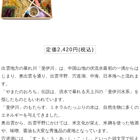
定価2,420円(税込)
出雲地方の暴れ川「斐伊川」は、中国山地の伏流水最初の一滴からは
じまり、奥出雲を通り、出雲平野、宍道湖、中海、日本海へと流れま
す。
「やまたのおろち」伝説は、洪水で暴れる天上川の「斐伊川水系」を
指したものともいわれています。
「斐伊川」のもたらす、ミネラルたっぷりの水は、自然生物に多くの
エネルギーを与えてきました。
奥出雲から、出雲平野にかけては、米文化が栄え、米麹を使った地酒
や、味噌、醤油も大変な秀逸品の産地となっています。
宍道湖には、「す・も・う・あ・し・こ・し」といった頭文字で伝え