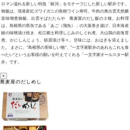
ロマン溢れる新しい特急「銀河」をモチーフにした新しい駅弁です。
御飯は、境港産紅ズワイガニの島根ワイン寿司、牛肉の奥出雲天然醸
造味噌煮御飯、出雲そばたたらや 蕎麦屋のだし飯の３種。お料理
は、島根県の県魚である「あご（飛魚）」の大葉巻き揚げ、日本海産
鰆の味噌漬け焼き、松江郷土料理しじみのしぐれ煮、大山鶏の岩海苔
煮、かにしんじょう、頓原漬け等々。甘味には、おはぎを添えまし
た。 まさに、”島根県の美味しい物”、”一文字家駅弁のあれもこれも食
べたい”というお客様の願いを叶えてくれる「一文字家オールスター駅
弁」です。
×
蕎麦屋のだしめし