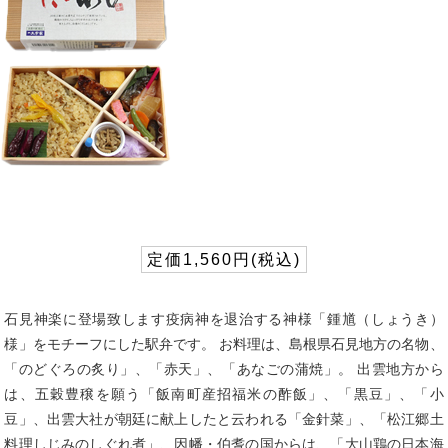
定価1,560円(税込)
石見神楽に登場致します疫病神を退治する神様「鍾馗（しょうき）
様」をモチーフにした駅弁です。 お料理は、島根県石見地方の名物、
「のどぐろの炙り」、「赤天」、「あなごの蒲焼」。 出雲地方から
は、五穀豊穣を願う「飯南町産招福米の酢飯」、「黒豆」、「小
豆」、出雲大社が朝廷に献上したと云われる「金針菜」、「松江郷土
料理しじみのしぐれ煮」、因幡・伯耆の国からは、「大山鶏の日本海