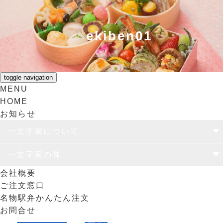
ekiben01
toggle navigation
MENU
HOME
お知らせ
一文字家について
一文字家の思い
ユニバーサル弁当容器
食のリサイクル
一文字家の味
会社概要
仕出し
駅弁
日替わりランチ
オリジナル弁当
ご注文窓口
名物駅弁かんたん注文
お問合せ