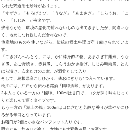
られた宍道湖七珍味があります。
「すずき」「もろげえび」「うなぎ」「あまさぎ」「しらうお」「こ
い」「しじみ」が有名です。
残念ながら、環境の悪化で捕れないものも出てきましたが、間違いな
く、地元になれ親しんだ食材なので、
他産地のものを使いながら、伝統の郷土料理は守り続けられていま
す。
「ごきげんべんとう」には、かに棒身酢の物、あまさぎ甘露煮、うな
ぎ煮、あご野焼き、赤貝煮、しらうおかき揚げ、しじみ時雨煮、とん
ばら漬け、安来たけのこ煮、が酒肴として入り
そして、島根県産こしひかり、俵おにぎりも4つ入っています。
松江には、江戸から伝わる銘酒「國暉酒蔵」があります。
2本入っている一方の「國暉」100mlは甘口で、コクが深く味をじっく
りと楽しんで頂くタイプです。
もう一方の「湖上の鶴」100mlは口に含むと芳醇な香りが華やかにひ
ろがる辛口となっています。
お猪口が2個と小さなパンフレット入りです。
両方とも、飲み口が良く、女性にも大変呑み易いお酒です。