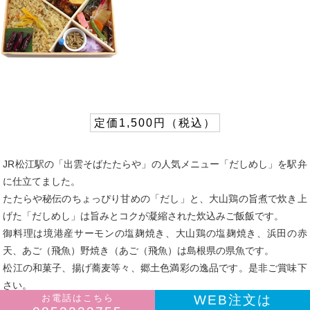
定価1,500円（税込）
JR松江駅の「出雲そばたたらや」の人気メニュー「だしめし」を駅弁
に仕立てました。
たたらや秘伝のちょっぴり甘めの「だし」と、大山鶏の旨煮で炊き上
げた「だしめし」は旨みとコクが凝縮された炊込みご飯飯です。
御料理は境港産サーモンの塩麹焼き、大山鶏の塩麹焼き、浜田の赤
天、あご（飛魚）野焼き（あご（飛魚）は島根県の県魚です。
松江の和菓子、揚げ蕎麦等々、郷土色満彩の逸品です。是非ご賞味下
さい。
お電話はこちら
WEB注文は