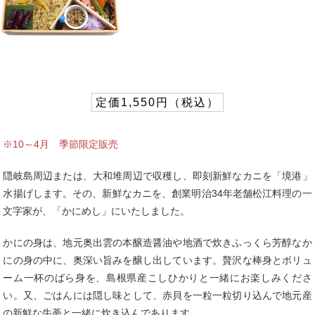
定価1,550円（税込）
※10～4月 季節限定販売
隠岐島周辺または、大和堆周辺で収穫し、即刻新鮮なカニを「境港」
水揚げします。その、新鮮なカニを、創業明治34年老舗松江料理の一
文字家が、「かにめし」にいたしました。
かにの身は、地元奥出雲の本醸造醤油や地酒で炊きふっくら芳醇なか
にの身の中に、奥深い旨みを醸し出しています。贅沢な棒身とボリュ
ーム一杯のばら身を、島根県産こしひかりと一緒にお楽しみくださ
い。又、ごはんには隠し味として、赤貝を一粒一粒切り込んで地元産
の新鮮な牛蒡と一緒に炊き込んであります。