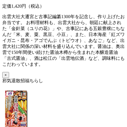
定価1,420円（税込）
出雲大社大遷宮と古事記編纂1300年を記念し、作り上げたお
弁当です。 お料理材料も、出雲大社から、朝廷に献上され
た「金針菜（ユリの花）」や、古事記にある五穀豊穣にちな
んだ「米、麦、粟、黒豆、小豆」、また、日本海産「紅ズワ
イガニ・昆布・アゴでんぶ（トビウオ）、あなご」など、出
雲大社に関係の深い材料を盛り込んでいます。醤油は、奥出
雲で150年間使い続けた醤油木樽から生まれた本醸造醤油
「古式醤油」、酒は松江の「出雲地伝酒」など、調味料にも
こだわっています。
×
邪気退散招福ちらし