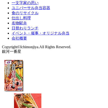
一文字家の思い
ユニバーサル弁当容器
食のリサイクル
仕出し料理
名物駅弁
日替わりランチ
イベント・催事・オリジナル弁当
会社概要
Copyright©Ichimonjiya.All Rights Reserved.
銀河一番星