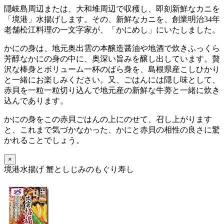
隠岐島周辺または、大和堆周辺で収穫し、即刻新鮮なカニを
「境港」水揚げします。その、新鮮なカニを、創業明治34年
老舗松江料理の一文字家が、「かにめし」にいたしました。
かにの身は、地元奥出雲の本醸造醤油や地酒で炊きふっくら
芳醇なかにの身の中に、奥深い旨みを醸し出しています。贅
沢な棒身とボリューム一杯のばら身を、島根県産こしひかり
と一緒にお楽しみください。又、ごはんには隠し味として、
赤貝を一粒一粒切り込んで地元産の新鮮な牛蒡と一緒に炊き
込んであります。
かにの身をこの赤貝ごはんの上にのせて、召し上がります
と、これまで気づかなかった、かにと赤貝の相性の良さに驚
かれることでしょう。
×
境港水揚げ 蟹としじみのもぐり寿し