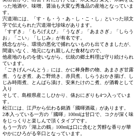
った地酒や、味噌、醤油も大変な秀逸品の産地となっていま
す。
宍道湖には、「す・も・う・あ・し・こ・し」といった頭文
字で伝えられた宍道湖七珍味があります。
「すずき」「もろげえび」「うなぎ」「あまさぎ」「しらう
お」「こい」「しじみ」が有名です。
残念ながら、環境の悪化で捕れないものも出てきましたが、
間違いなく、地元になれ親しんだ食材なので、
他産地のものを使いながら、伝統の郷土料理は守り続けられ
ています。
「ごきげんべんとう」には、かに棒身酢の物、あまさぎ甘露
煮、うなぎ煮、あご野焼き、赤貝煮、しらうおかき揚げ、し
じみ時雨煮、とんばら漬け、安来たけのこ煮、が酒肴として
入り
そして、島根県産こしひかり、俵おにぎりも4つ入っていま
す。
松江には、江戸から伝わる銘酒「國暉酒蔵」があります。
2本入っている一方の「國暉」100mlは甘口で、コクが深く味
をじっくりと楽しんで頂くタイプです。
もう一方の「湖上の鶴」100mlは口に含むと芳醇な香りが華
やかにひろがる辛口となっています。