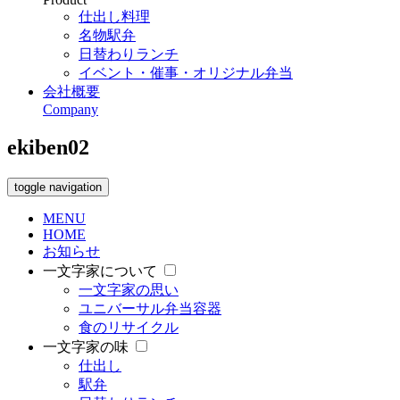
仕出し料理
名物駅弁
日替わりランチ
イベント・催事・オリジナル弁当
会社概要
Company
ekiben02
toggle navigation
MENU
HOME
お知らせ
一文字家について
一文字家の思い
ユニバーサル弁当容器
食のリサイクル
一文字家の味
仕出し
駅弁