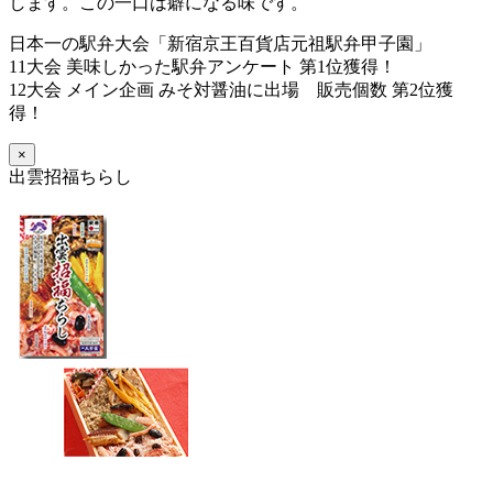
します。この一口は癖になる味です。
日本一の駅弁大会「新宿京王百貨店元祖駅弁甲子園」
11大会 美味しかった駅弁アンケート 第1位獲得！
12大会 メイン企画 みそ対醤油に出場 販売個数 第2位獲
得！
×
出雲招福ちらし