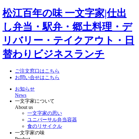
松江百年の味 一文字家|仕出
し弁当・駅弁・郷土料理・デ
リバリー・テイクアウト・日
替わりビジネスランチ
ご注文窓口はこちら
お問い合せはこちら
お知らせ
News
一文字家について
About us
一文字家の思い
ユニバーサル弁当容器
食のリサイクル
一文字家の味
Product