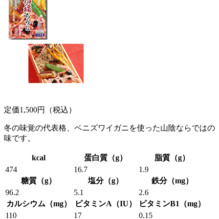
定価1,500円（税込）
冬の味覚の代表格、ベニズワイガニを使った山陰ならではの
味です。
kcal
蛋白質（g）
脂質（g）
474
16.7
1.9
糖質（g）
塩分（g）
鉄分（mg）
96.2
5.1
2.6
カルシウム（mg）
ビタミンA（IU）
ビタミンB1（mg）
110
17
0.15