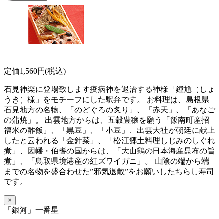
定価1,560円(税込)
石見神楽に登場致します疫病神を退治する神様「鍾馗（しょ
うき）様」をモチーフにした駅弁です。 お料理は、島根県
石見地方の名物、「のどぐろの炙り」、「赤天」、「あなご
の蒲焼」。 出雲地方からは、五穀豊穣を願う「飯南町産招
福米の酢飯」、「黒豆」、「小豆」、出雲大社が朝廷に献上
したと云われる「金針菜」、「松江郷土料理しじみのしぐれ
煮」、因幡・伯耆の国からは、「大山鶏の日本海産昆布の旨
煮」、「鳥取県境港産の紅ズワイガニ」。 山陰の端から端
までの名物を盛合わせた”邪気退散”をお願いしたちらし寿司
です。
×
「銀河」一番星