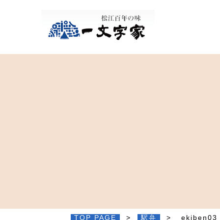
松江百年の味
TOP PAGE
>
駅弁
>
ekiben03