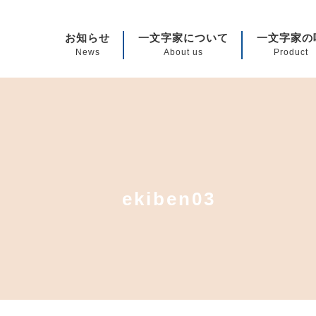
 一文字家|仕出し弁当・駅弁・郷土料理・デリバリー
お知らせ
一文字家について
一文字家の
News
About us
Product
ekiben03