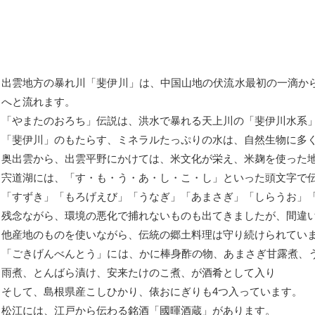
出雲地方の暴れ川「斐伊川」は、中国山地の伏流水最初の一滴か
へと流れます。
「やまたのおろち」伝説は、洪水で暴れる天上川の「斐伊川水系
「斐伊川」のもたらす、ミネラルたっぷりの水は、自然生物に多
奥出雲から、出雲平野にかけては、米文化が栄え、米麹を使った
宍道湖には、「す・も・う・あ・し・こ・し」といった頭文字で
「すずき」「もろげえび」「うなぎ」「あまさぎ」「しらうお」
残念ながら、環境の悪化で捕れないものも出てきましたが、間違
他産地のものを使いながら、伝統の郷土料理は守り続けられてい
「ごきげんべんとう」には、かに棒身酢の物、あまさぎ甘露煮、
雨煮、とんばら漬け、安来たけのこ煮、が酒肴として入り
そして、島根県産こしひかり、俵おにぎりも4つ入っています。
松江には、江戸から伝わる銘酒「國暉酒蔵」があります。