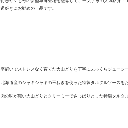
特急やくも号の新型車両登場を記念して、一文字家の人気駅弁「
道好きにお勧めの一品です。
平飼いでストレスなく育てた大山どりを丁寧にふっくらジューシ
北海道産のシャキシャキの玉ねぎを使った特製タルタルソースを
肉の味が濃い大山どりとクリーミーでさっぱりとした特製タルタ