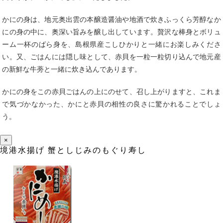
かにの身は、地元奥出雲の本醸造醤油や地酒で炊きふっくら芳醇なか
にの身の中に、奥深い旨みを醸し出しています。贅沢な棒身とボリュ
ーム一杯のばら身を、島根県産こしひかりと一緒にお楽しみくださ
い。又、ごはんには隠し味として、赤貝を一粒一粒切り込んで地元産
の新鮮な牛蒡と一緒に炊き込んであります。
かにの身をこの赤貝ごはんの上にのせて、召し上がりますと、これま
で気づかなかった、かにと赤貝の相性の良さに驚かれることでしょ
う。
×
境港水揚げ 蟹としじみのもぐり寿し