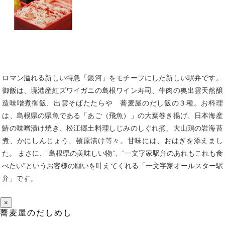
ロマン溢れる新しい特急「銀河」をモチーフにした新しい駅弁です。
御飯は、境港産紅ズワイガニの島根ワイン寿司、牛肉の奥出雲天然醸
造味噌煮御飯、出雲そばたたらや 蕎麦屋のだし飯の３種。お料理
は、島根県の県魚である「あご（飛魚）」の大葉巻き揚げ、日本海産
鰆の味噌漬け焼き、松江郷土料理しじみのしぐれ煮、大山鶏の岩海苔
煮、かにしんじょう、頓原漬け等々。甘味には、おはぎを添えまし
た。 まさに、”島根県の美味しい物”、”一文字家駅弁のあれもこれも食
べたい”というお客様の願いを叶えてくれる「一文字家オールスター駅
弁」です。
×
蕎麦屋のだしめし