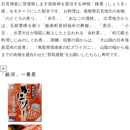
石見神楽に登場致します疫病神を退治する神様「鍾馗（しょうき）
様」をモチーフにした駅弁です。 お料理は、島根県石見地方の名物、
「のどぐろの炙り」、「赤天」、「あなごの蒲焼」。 出雲地方から
は、五穀豊穣を願う「飯南町産招福米の酢飯」、「黒豆」、「小
豆」、出雲大社が朝廷に献上したと云われる「金針菜」、「松江郷土
料理しじみのしぐれ煮」、因幡・伯耆の国からは、「大山鶏の日本海
産昆布の旨煮」、「鳥取県境港産の紅ズワイガニ」。 山陰の端から端
までの名物を盛合わせた”邪気退散”をお願いしたちらし寿司です。
×
「銀河」一番星