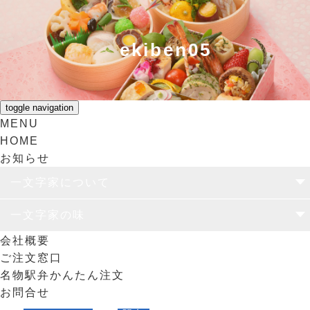
ekiben05
toggle navigation
MENU
HOME
お知らせ
一文字家について
一文字家の思い
ユニバーサル弁当容器
食のリサイクル
一文字家の味
会社概要
仕出し
駅弁
日替わりランチ
オリジナル弁当
ご注文窓口
名物駅弁かんたん注文
お問合せ