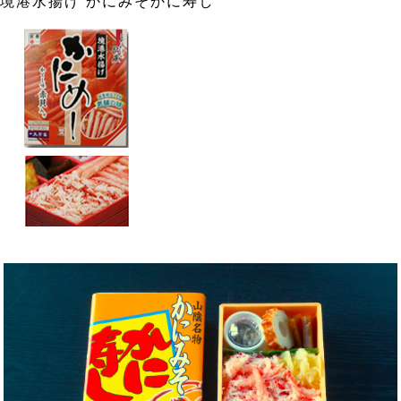
境港水揚げ かにみそかに寿し