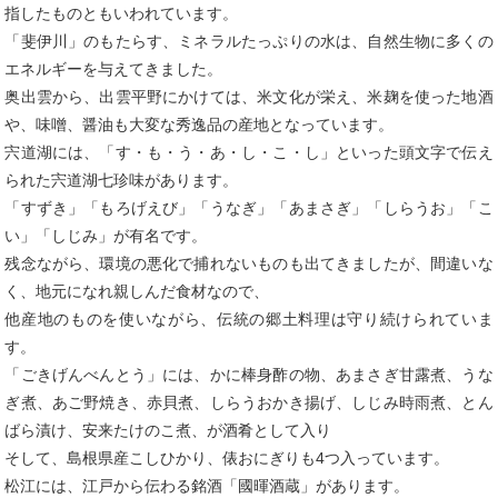
指したものともいわれています。
「斐伊川」のもたらす、ミネラルたっぷりの水は、自然生物に多くの
エネルギーを与えてきました。
奥出雲から、出雲平野にかけては、米文化が栄え、米麹を使った地酒
や、味噌、醤油も大変な秀逸品の産地となっています。
宍道湖には、「す・も・う・あ・し・こ・し」といった頭文字で伝え
られた宍道湖七珍味があります。
「すずき」「もろげえび」「うなぎ」「あまさぎ」「しらうお」「こ
い」「しじみ」が有名です。
残念ながら、環境の悪化で捕れないものも出てきましたが、間違いな
く、地元になれ親しんだ食材なので、
他産地のものを使いながら、伝統の郷土料理は守り続けられていま
す。
「ごきげんべんとう」には、かに棒身酢の物、あまさぎ甘露煮、うな
ぎ煮、あご野焼き、赤貝煮、しらうおかき揚げ、しじみ時雨煮、とん
ばら漬け、安来たけのこ煮、が酒肴として入り
そして、島根県産こしひかり、俵おにぎりも4つ入っています。
松江には、江戸から伝わる銘酒「國暉酒蔵」があります。