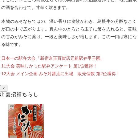
の酒を合わせて、甘辛く炊きます。
本物のみそならではの、深い香りに食欲がわき、島根牛の芳醇なこく
が口の中で広がります。真ん中のとろとろ玉子に箸を入れると、黄味
の甘みがみそに溶け、一段と美味しさが増します。この一口は癖にな
る味です。
日本一の駅弁大会「新宿京王百貨店元祖駅弁甲子園」
11大会 美味しかった駅弁アンケート 第1位獲得！
12大会 メイン企画 みそ対醤油に出場 販売個数 第2位獲得！
×
出雲招福ちらし