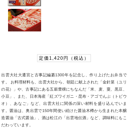
定価1,420円（税込）
出雲大社大遷宮と古事記編纂1300年を記念し、作り上げたお弁当で
す。 お料理材料も、出雲大社から、朝廷に献上された「金針菜（ユリ
の花）」や、古事記にある五穀豊穣にちなんだ「米、麦、粟、黒豆、
小豆」、また、日本海産「紅ズワイガニ・昆布・アゴでんぶ（トビウ
オ）、あなご」など、出雲大社に関係の深い材料を盛り込んでいま
す。醤油は、奥出雲で150年間使い続けた醤油木樽から生まれた本醸
造醤油「古式醤油」、酒は松江の「出雲地伝酒」など、調味料にもこ
だわっています。