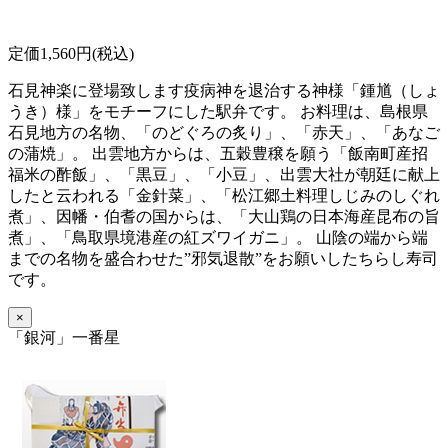
定価1,560円(税込)
石見神楽に登場致します疫病神を退治する神様「鍾馗（しょ
うき）様」をモチーフにした駅弁です。 お料理は、島根県
石見地方の名物、「のどぐろの炙り」、「赤天」、「あなご
の蒲焼」。 出雲地方からは、五穀豊穣を願う「飯南町産招
福米の酢飯」、「黒豆」、「小豆」、出雲大社が朝廷に献上
したと云われる「金針菜」、「松江郷土料理しじみのしぐれ
煮」、因幡・伯耆の国からは、「大山鶏の日本海産昆布の旨
煮」、「鳥取県境港産の紅ズワイガニ」。 山陰の端から端
までの名物を盛合わせた”邪気退散”をお願いしたちらし寿司
です。
×
「銀河」一番星