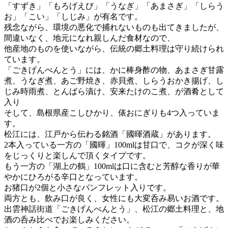
「すずき」「もろげえび」「うなぎ」「あまさぎ」「しらう
お」「こい」「しじみ」が有名です。
残念ながら、環境の悪化で捕れないものも出てきましたが、
間違いなく、地元になれ親しんだ食材なので、
他産地のものを使いながら、伝統の郷土料理は守り続けられ
ています。
「ごきげんべんとう」には、かに棒身酢の物、あまさぎ甘露
煮、うなぎ煮、あご野焼き、赤貝煮、しらうおかき揚げ、し
じみ時雨煮、とんばら漬け、安来たけのこ煮、が酒肴として
入り
そして、島根県産こしひかり、俵おにぎりも4つ入っていま
す。
松江には、江戸から伝わる銘酒「國暉酒蔵」があります。
2本入っている一方の「國暉」100mlは甘口で、コクが深く味
をじっくりと楽しんで頂くタイプです。
もう一方の「湖上の鶴」100mlは口に含むと芳醇な香りが華
やかにひろがる辛口となっています。
お猪口が2個と小さなパンフレット入りです。
両方とも、飲み口が良く、女性にも大変呑み易いお酒です。
出雲神話街道「ごきげんべんとう」、松江の郷土料理と、地
酒の呑み比べでお楽しみください。