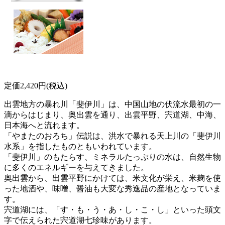
定価2,420円(税込)
出雲地方の暴れ川「斐伊川」は、中国山地の伏流水最初の一
滴からはじまり、奥出雲を通り、出雲平野、宍道湖、中海、
日本海へと流れます。
「やまたのおろち」伝説は、洪水で暴れる天上川の「斐伊川
水系」を指したものともいわれています。
「斐伊川」のもたらす、ミネラルたっぷりの水は、自然生物
に多くのエネルギーを与えてきました。
奥出雲から、出雲平野にかけては、米文化が栄え、米麹を使
った地酒や、味噌、醤油も大変な秀逸品の産地となっていま
す。
宍道湖には、「す・も・う・あ・し・こ・し」といった頭文
字で伝えられた宍道湖七珍味があります。