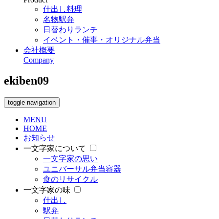
仕出し料理
名物駅弁
日替わりランチ
イベント・催事・オリジナル弁当
会社概要
Company
ekiben09
toggle navigation
MENU
HOME
お知らせ
一文字家について
一文字家の思い
ユニバーサル弁当容器
食のリサイクル
一文字家の味
仕出し
駅弁