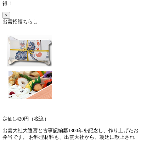
得！
×
出雲招福ちらし
定価1,420円（税込）
出雲大社大遷宮と古事記編纂1300年を記念し、作り上げたお
弁当です。 お料理材料も、出雲大社から、朝廷に献上され