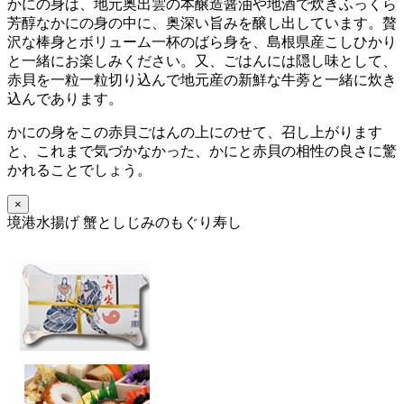
かにの身は、地元奥出雲の本醸造醤油や地酒で炊きふっくら
芳醇なかにの身の中に、奥深い旨みを醸し出しています。贅
沢な棒身とボリューム一杯のばら身を、島根県産こしひかり
と一緒にお楽しみください。又、ごはんには隠し味として、
赤貝を一粒一粒切り込んで地元産の新鮮な牛蒡と一緒に炊き
込んであります。
かにの身をこの赤貝ごはんの上にのせて、召し上がります
と、これまで気づかなかった、かにと赤貝の相性の良さに驚
かれることでしょう。
×
境港水揚げ 蟹としじみのもぐり寿し