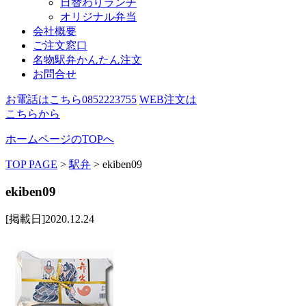
日替わりランチ
オリジナル弁当
会社概要
ご注文窓口
名物駅弁かんたん注文
お問合せ
お電話はこちら
0852223755
WEB注文は
こちらから
ホームページのTOPへ
TOP PAGE
>
駅弁
>
ekiben09
ekiben09
[掲載日]2020.12.24