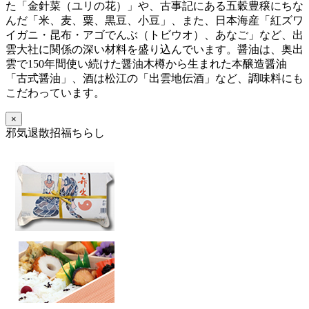
た「金針菜（ユリの花）」や、古事記にある五穀豊穣にちな
んだ「米、麦、粟、黒豆、小豆」、また、日本海産「紅ズワ
イガニ・昆布・アゴでんぶ（トビウオ）、あなご」など、出
雲大社に関係の深い材料を盛り込んでいます。醤油は、奥出
雲で150年間使い続けた醤油木樽から生まれた本醸造醤油
「古式醤油」、酒は松江の「出雲地伝酒」など、調味料にも
こだわっています。
×
邪気退散招福ちらし