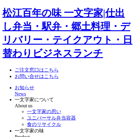
松江百年の味 一文字家|仕出
し弁当・駅弁・郷土料理・デ
リバリー・テイクアウト・日
替わりビジネスランチ
ご注文窓口はこちら
お問い合せはこちら
お知らせ
News
一文字家について
About us
一文字家の思い
ユニバーサル弁当容器
食のリサイクル
一文字家の味
Product