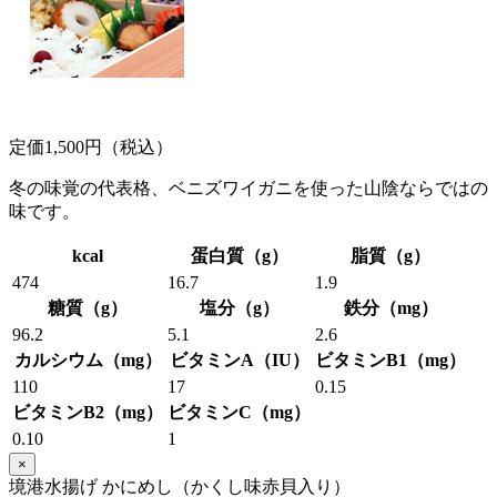
定価1,500円（税込）
冬の味覚の代表格、ベニズワイガニを使った山陰ならではの
味です。
kcal
蛋白質（g）
脂質（g）
474
16.7
1.9
糖質（g）
塩分（g）
鉄分（mg）
96.2
5.1
2.6
カルシウム（mg）
ビタミンA（IU）
ビタミンB1（mg）
110
17
0.15
ビタミンB2（mg）
ビタミンC（mg）
0.10
1
×
境港水揚げ かにめし（かくし味赤貝入り）