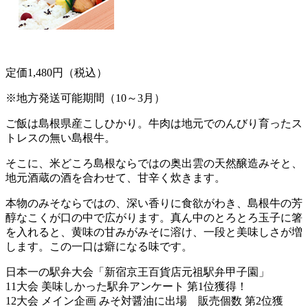
定価1,480円（税込）
※地方発送可能期間（10～3月）
ご飯は島根県産こしひかり。牛肉は地元でのんびり育ったス
トレスの無い島根牛。
そこに、米どころ島根ならではの奥出雲の天然醸造みそと、
地元酒蔵の酒を合わせて、甘辛く炊きます。
本物のみそならではの、深い香りに食欲がわき、島根牛の芳
醇なこくが口の中で広がります。真ん中のとろとろ玉子に箸
を入れると、黄味の甘みがみそに溶け、一段と美味しさが増
します。この一口は癖になる味です。
日本一の駅弁大会「新宿京王百貨店元祖駅弁甲子園」
11大会 美味しかった駅弁アンケート 第1位獲得！
12大会 メイン企画 みそ対醤油に出場 販売個数 第2位獲