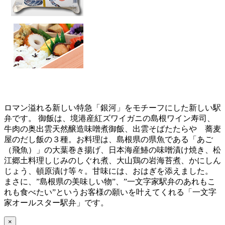
ロマン溢れる新しい特急「銀河」をモチーフにした新しい駅
弁です。 御飯は、境港産紅ズワイガニの島根ワイン寿司、
牛肉の奥出雲天然醸造味噌煮御飯、出雲そばたたらや 蕎麦
屋のだし飯の３種。お料理は、島根県の県魚である「あご
（飛魚）」の大葉巻き揚げ、日本海産鰆の味噌漬け焼き、松
江郷土料理しじみのしぐれ煮、大山鶏の岩海苔煮、かにしん
じょう、頓原漬け等々。甘味には、おはぎを添えました。
まさに、”島根県の美味しい物”、”一文字家駅弁のあれもこ
れも食べたい”というお客様の願いを叶えてくれる「一文字
家オールスター駅弁」です。
×