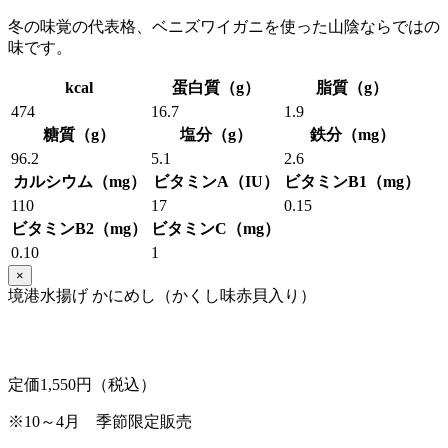
冬の味覚の代表格、ベニズワイガニを使った山陰ならではの
味です。
kcal
蛋白質（g）
脂質（g）
474
16.7
1.9
糖質（g）
塩分（g）
鉄分（mg）
96.2
5.1
2.6
カルシウム（mg）
ビタミンA（IU）
ビタミンB1（mg）
110
17
0.15
ビタミンB2（mg）
ビタミンC（mg）
0.10
1
×
境港水揚げ かにめし（かくし味赤貝入り）
定価1,550円（税込）
※10～4月 季節限定販売