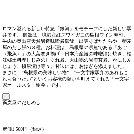
ロマン溢れる新しい特急「銀河」をモチーフにした新しい駅
弁です。 御飯は、境港産紅ズワイガニの島根ワイン寿司、
牛肉の奥出雲天然醸造味噌煮御飯、出雲そばたたらや 蕎麦
屋のだし飯の３種。お料理は、島根県の県魚である「あご
（飛魚）」の大葉巻き揚げ、日本海産鰆の味噌漬け焼き、松
江郷土料理しじみのしぐれ煮、大山鶏の岩海苔煮、かにしん
じょう、頓原漬け等々。甘味には、おはぎを添えました。
まさに、”島根県の美味しい物”、”一文字家駅弁のあれもこ
れも食べたい”というお客様の願いを叶えてくれる「一文字
家オールスター駅弁」です。
×
蕎麦屋のだしめし
定価1,500円（税込）