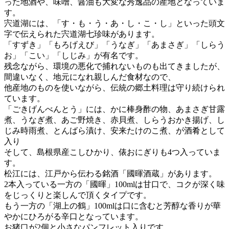
った地酒や、味噌、醤油も大変な秀逸品の産地となっていま
す。
宍道湖には、「す・も・う・あ・し・こ・し」といった頭文
字で伝えられた宍道湖七珍味があります。
「すずき」「もろげえび」「うなぎ」「あまさぎ」「しらう
お」「こい」「しじみ」が有名です。
残念ながら、環境の悪化で捕れないものも出てきましたが、
間違いなく、地元になれ親しんだ食材なので、
他産地のものを使いながら、伝統の郷土料理は守り続けられ
ています。
「ごきげんべんとう」には、かに棒身酢の物、あまさぎ甘露
煮、うなぎ煮、あご野焼き、赤貝煮、しらうおかき揚げ、し
じみ時雨煮、とんばら漬け、安来たけのこ煮、が酒肴として
入り
そして、島根県産こしひかり、俵おにぎりも4つ入っていま
す。
松江には、江戸から伝わる銘酒「國暉酒蔵」があります。
2本入っている一方の「國暉」100mlは甘口で、コクが深く味
をじっくりと楽しんで頂くタイプです。
もう一方の「湖上の鶴」100mlは口に含むと芳醇な香りが華
やかにひろがる辛口となっています。
お猪口が2個と小さなパンフレット入りです。