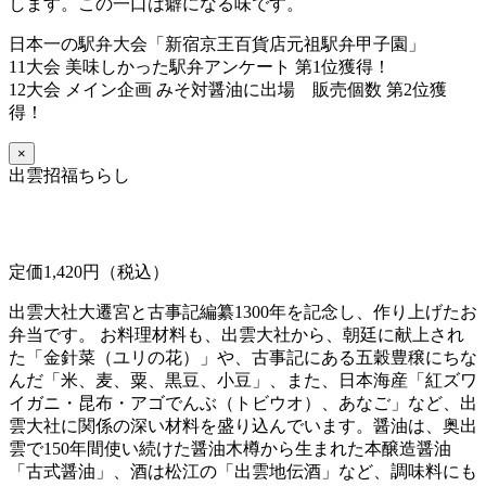
します。この一口は癖になる味です。
日本一の駅弁大会「新宿京王百貨店元祖駅弁甲子園」
11大会 美味しかった駅弁アンケート 第1位獲得！
12大会 メイン企画 みそ対醤油に出場 販売個数 第2位獲
得！
×
出雲招福ちらし
定価1,420円（税込）
出雲大社大遷宮と古事記編纂1300年を記念し、作り上げたお
弁当です。 お料理材料も、出雲大社から、朝廷に献上され
た「金針菜（ユリの花）」や、古事記にある五穀豊穣にちな
んだ「米、麦、粟、黒豆、小豆」、また、日本海産「紅ズワ
イガニ・昆布・アゴでんぶ（トビウオ）、あなご」など、出
雲大社に関係の深い材料を盛り込んでいます。醤油は、奥出
雲で150年間使い続けた醤油木樽から生まれた本醸造醤油
「古式醤油」、酒は松江の「出雲地伝酒」など、調味料にも