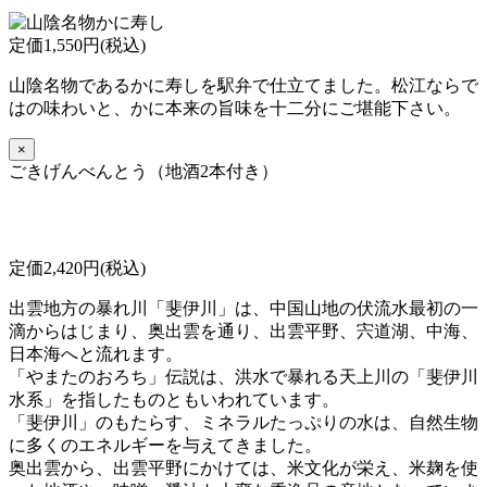
定価1,550円(税込)
山陰名物であるかに寿しを駅弁で仕立てました。松江ならで
はの味わいと、かに本来の旨味を十二分にご堪能下さい。
×
ごきげんべんとう（地酒2本付き）
定価2,420円(税込)
出雲地方の暴れ川「斐伊川」は、中国山地の伏流水最初の一
滴からはじまり、奥出雲を通り、出雲平野、宍道湖、中海、
日本海へと流れます。
「やまたのおろち」伝説は、洪水で暴れる天上川の「斐伊川
水系」を指したものともいわれています。
「斐伊川」のもたらす、ミネラルたっぷりの水は、自然生物
に多くのエネルギーを与えてきました。
奥出雲から、出雲平野にかけては、米文化が栄え、米麹を使