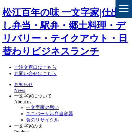
togg
松江百年の味 一文字家|仕出
navi
し弁当・駅弁・郷土料理・デ
リバリー・テイクアウト・日
替わりビジネスランチ
ご注文窓口はこちら
お問い合せはこちら
お知らせ
News
一文字家について
About us
一文字家の思い
ユニバーサル弁当容器
食のリサイクル
一文字家の味
Product