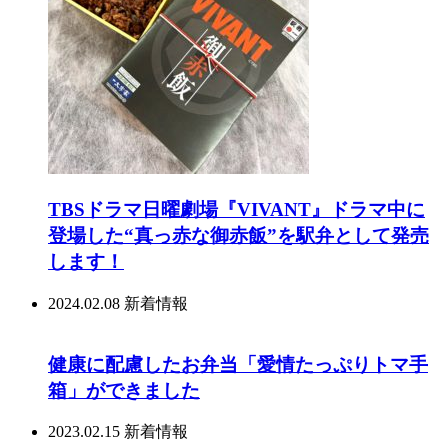
TBSドラマ日曜劇場『VIVANT』ドラマ中に
登場した“真っ赤な御赤飯”を駅弁として発売
します！
2024.02.08
新着情報
健康に配慮したお弁当「愛情たっぷりトマ手
箱」ができました
2023.02.15
新着情報