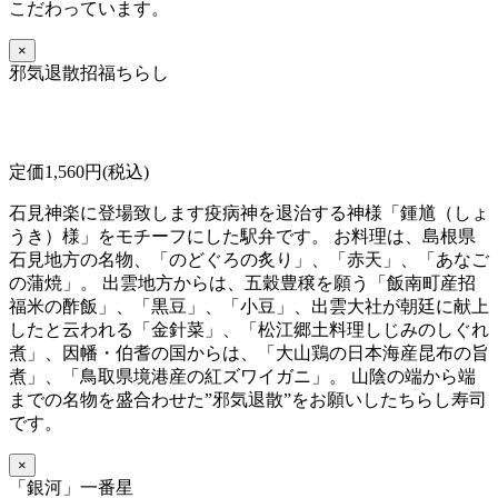
こだわっています。
×
邪気退散招福ちらし
定価1,560円(税込)
石見神楽に登場致します疫病神を退治する神様「鍾馗（しょ
うき）様」をモチーフにした駅弁です。 お料理は、島根県
石見地方の名物、「のどぐろの炙り」、「赤天」、「あなご
の蒲焼」。 出雲地方からは、五穀豊穣を願う「飯南町産招
福米の酢飯」、「黒豆」、「小豆」、出雲大社が朝廷に献上
したと云われる「金針菜」、「松江郷土料理しじみのしぐれ
煮」、因幡・伯耆の国からは、「大山鶏の日本海産昆布の旨
煮」、「鳥取県境港産の紅ズワイガニ」。 山陰の端から端
までの名物を盛合わせた”邪気退散”をお願いしたちらし寿司
です。
×
「銀河」一番星