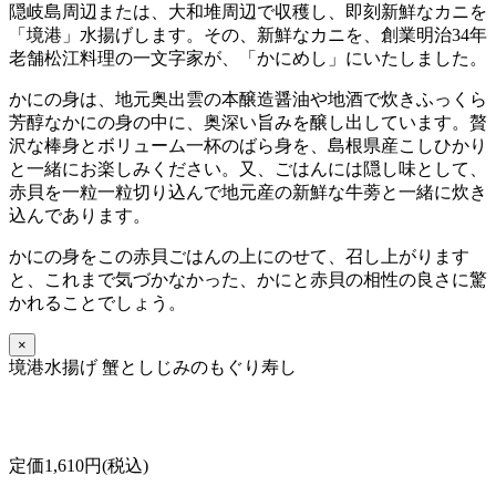
隠岐島周辺または、大和堆周辺で収穫し、即刻新鮮なカニを
「境港」水揚げします。その、新鮮なカニを、創業明治34年
老舗松江料理の一文字家が、「かにめし」にいたしました。
かにの身は、地元奥出雲の本醸造醤油や地酒で炊きふっくら
芳醇なかにの身の中に、奥深い旨みを醸し出しています。贅
沢な棒身とボリューム一杯のばら身を、島根県産こしひかり
と一緒にお楽しみください。又、ごはんには隠し味として、
赤貝を一粒一粒切り込んで地元産の新鮮な牛蒡と一緒に炊き
込んであります。
かにの身をこの赤貝ごはんの上にのせて、召し上がります
と、これまで気づかなかった、かにと赤貝の相性の良さに驚
かれることでしょう。
×
境港水揚げ 蟹としじみのもぐり寿し
定価1,610円(税込)