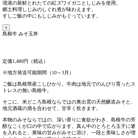
境港の新鮮とれたての紅ズワイガニとしじみを使用。
郷土料理しじみのしぐれ煮が味わえます。
すしご飯の中にもしじみがもぐっています。
×
島根牛 みそ玉丼
定価1,480円（税込）
※地方発送可能期間（10～3月）
ご飯は島根県産こしひかり。牛肉は地元でのんびり育ったス
トレスの無い島根牛。
そこに、米どころ島根ならではの奥出雲の天然醸造みそと、
地元酒蔵の酒を合わせて、甘辛く炊きます。
本物のみそならではの、深い香りに食欲がわき、島根牛の芳
醇なこくが口の中で広がります。真ん中のとろとろ玉子に箸
を入れると、黄味の甘みがみそに溶け、一段と美味しさが増