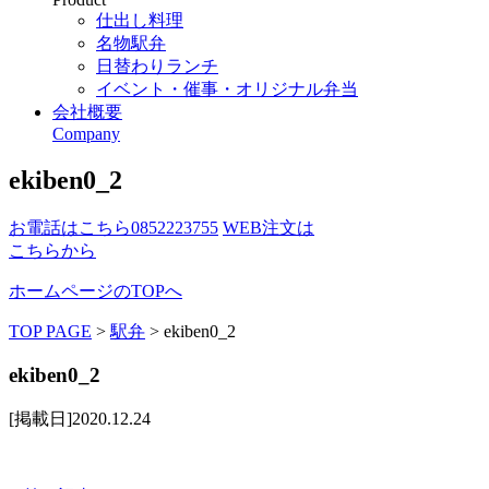
仕出し料理
名物駅弁
日替わりランチ
イベント・催事・オリジナル弁当
会社概要
Company
ekiben0_2
お電話はこちら
0852223755
WEB注文は
こちらから
ホームページのTOPへ
TOP PAGE
>
駅弁
>
ekiben0_2
ekiben0_2
[掲載日]2020.12.24