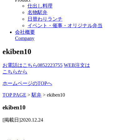
仕出し料理
名物駅弁
日替わりランチ
イベント・催事・オリジナル弁当
会社概要
Company
ekiben10
お電話はこちら
0852223755
WEB注文は
こちらから
ホームページのTOPへ
TOP PAGE
>
駅弁
>
ekiben10
ekiben10
[掲載日]2020.12.24