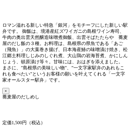
ロマン溢れる新しい特急「銀河」をモチーフにした新しい駅
弁です。 御飯は、境港産紅ズワイガニの島根ワイン寿司、
牛肉の奥出雲天然醸造味噌煮御飯、出雲そばたたらや 蕎麦
屋のだし飯の３種。お料理は、島根県の県魚である「あご
（飛魚）」の大葉巻き揚げ、日本海産鰆の味噌漬け焼き、松
江郷土料理しじみのしぐれ煮、大山鶏の岩海苔煮、かにしん
じょう、頓原漬け等々。甘味には、おはぎを添えました。
まさに、”島根県の美味しい物”、”一文字家駅弁のあれもこ
れも食べたい”というお客様の願いを叶えてくれる「一文字
家オールスター駅弁」です。
×
蕎麦屋のだしめし
定価1,500円（税込）