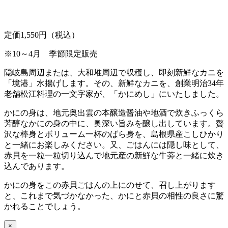
定価1,550円（税込）
※10～4月 季節限定販売
隠岐島周辺または、大和堆周辺で収穫し、即刻新鮮なカニを
「境港」水揚げします。その、新鮮なカニを、創業明治34年
老舗松江料理の一文字家が、「かにめし」にいたしました。
かにの身は、地元奥出雲の本醸造醤油や地酒で炊きふっくら
芳醇なかにの身の中に、奥深い旨みを醸し出しています。贅
沢な棒身とボリューム一杯のばら身を、島根県産こしひかり
と一緒にお楽しみください。又、ごはんには隠し味として、
赤貝を一粒一粒切り込んで地元産の新鮮な牛蒡と一緒に炊き
込んであります。
かにの身をこの赤貝ごはんの上にのせて、召し上がります
と、これまで気づかなかった、かにと赤貝の相性の良さに驚
かれることでしょう。
×