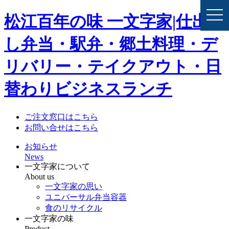
togg
松江百年の味 一文字家|仕出
navi
し弁当・駅弁・郷土料理・デ
リバリー・テイクアウト・日
替わりビジネスランチ
ご注文窓口はこちら
お問い合せはこちら
お知らせ
News
一文字家について
About us
一文字家の思い
ユニバーサル弁当容器
食のリサイクル
一文字家の味
Product