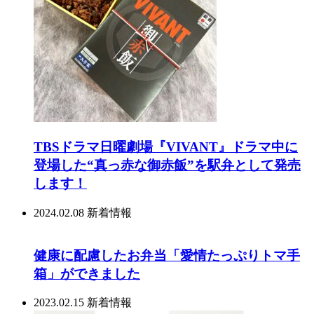
TBSドラマ日曜劇場『VIVANT』ドラマ中に
登場した“真っ赤な御赤飯”を駅弁として発売
します！
2024.02.08
新着情報
健康に配慮したお弁当「愛情たっぷりトマ手
箱」ができました
2023.02.15
新着情報