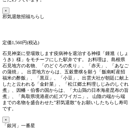
×
邪気退散招福ちらし
定価1,560円(税込)
石見神楽に登場致します疫病神を退治する神様「鍾馗（しょ
うき）様」をモチーフにした駅弁です。 お料理は、島根県
石見地方の名物、「のどぐろの炙り」、「赤天」、「あなご
の蒲焼」。 出雲地方からは、五穀豊穣を願う「飯南町産招
福米の酢飯」、「黒豆」、「小豆」、出雲大社が朝廷に献上
したと云われる「金針菜」、「松江郷土料理しじみのしぐれ
煮」、因幡・伯耆の国からは、「大山鶏の日本海産昆布の旨
煮」、「鳥取県境港産の紅ズワイガニ」。 山陰の端から端
までの名物を盛合わせた”邪気退散”をお願いしたちらし寿司
です。
×
「銀河」一番星