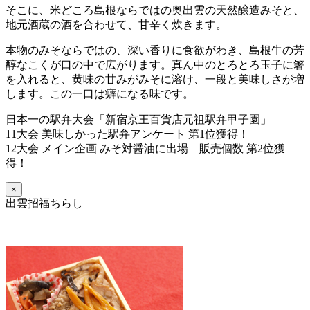
そこに、米どころ島根ならではの奥出雲の天然醸造みそと、
地元酒蔵の酒を合わせて、甘辛く炊きます。
本物のみそならではの、深い香りに食欲がわき、島根牛の芳
醇なこくが口の中で広がります。真ん中のとろとろ玉子に箸
を入れると、黄味の甘みがみそに溶け、一段と美味しさが増
します。この一口は癖になる味です。
日本一の駅弁大会「新宿京王百貨店元祖駅弁甲子園」
11大会 美味しかった駅弁アンケート 第1位獲得！
12大会 メイン企画 みそ対醤油に出場 販売個数 第2位獲
得！
×
出雲招福ちらし