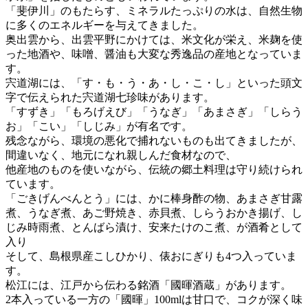
「斐伊川」のもたらす、ミネラルたっぷりの水は、自然生物
に多くのエネルギーを与えてきました。
奥出雲から、出雲平野にかけては、米文化が栄え、米麹を使
った地酒や、味噌、醤油も大変な秀逸品の産地となっていま
す。
宍道湖には、「す・も・う・あ・し・こ・し」といった頭文
字で伝えられた宍道湖七珍味があります。
「すずき」「もろげえび」「うなぎ」「あまさぎ」「しらう
お」「こい」「しじみ」が有名です。
残念ながら、環境の悪化で捕れないものも出てきましたが、
間違いなく、地元になれ親しんだ食材なので、
他産地のものを使いながら、伝統の郷土料理は守り続けられ
ています。
「ごきげんべんとう」には、かに棒身酢の物、あまさぎ甘露
煮、うなぎ煮、あご野焼き、赤貝煮、しらうおかき揚げ、し
じみ時雨煮、とんばら漬け、安来たけのこ煮、が酒肴として
入り
そして、島根県産こしひかり、俵おにぎりも4つ入っていま
す。
松江には、江戸から伝わる銘酒「國暉酒蔵」があります。
2本入っている一方の「國暉」100mlは甘口で、コクが深く味