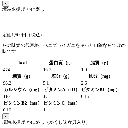
×
境港水揚げ かに寿し
定価1,500円（税込）
冬の味覚の代表格、ベニズワイガニを使った山陰ならではの
味です。
kcal
蛋白質（g）
脂質（g）
474
16.7
1.9
糖質（g）
塩分（g）
鉄分（mg）
96.2
5.1
2.6
カルシウム（mg）
ビタミンA（IU）
ビタミンB1（mg）
110
17
0.15
ビタミンB2（mg）
ビタミンC（mg）
0.10
1
×
境港水揚げ かにめし（かくし味赤貝入り）