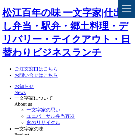
togg
松江百年の味 一文字家|仕出
navi
し弁当・駅弁・郷土料理・デ
リバリー・テイクアウト・日
替わりビジネスランチ
ご注文窓口はこちら
お問い合せはこちら
お知らせ
News
一文字家について
About us
一文字家の思い
ユニバーサル弁当容器
食のリサイクル
一文字家の味
Product