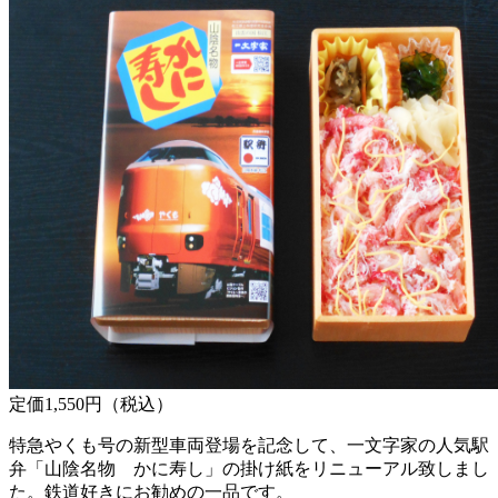
定価1,550円（税込）
特急やくも号の新型車両登場を記念して、一文字家の人気駅
弁「山陰名物 かに寿し」の掛け紙をリニューアル致しまし
た。鉄道好きにお勧めの一品です。