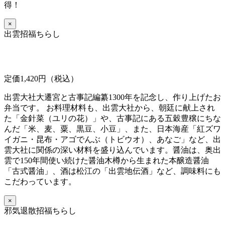
得！
×
出雲招福ちらし
定価1,420円（税込）
出雲大社大遷宮と古事記編纂1300年を記念し、作り上げたお
弁当です。 お料理材料も、出雲大社から、朝廷に献上され
た「金針菜（ユリの花）」や、古事記にある五穀豊穣にちな
んだ「米、麦、粟、黒豆、小豆」、また、日本海産「紅ズワ
イガニ・昆布・アゴでんぶ（トビウオ）、あなご」など、出
雲大社に関係の深い材料を盛り込んでいます。醤油は、奥出
雲で150年間使い続けた醤油木樽から生まれた本醸造醤油
「古式醤油」、酒は松江の「出雲地伝酒」など、調味料にも
こだわっています。
×
邪気退散招福ちらし