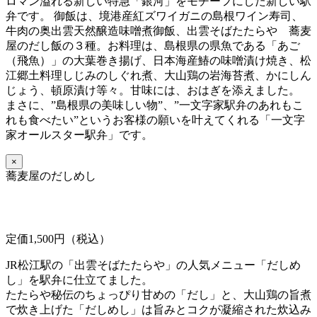
ロマン溢れる新しい特急「銀河」をモチーフにした新しい駅
弁です。 御飯は、境港産紅ズワイガニの島根ワイン寿司、
牛肉の奥出雲天然醸造味噌煮御飯、出雲そばたたらや 蕎麦
屋のだし飯の３種。お料理は、島根県の県魚である「あご
（飛魚）」の大葉巻き揚げ、日本海産鰆の味噌漬け焼き、松
江郷土料理しじみのしぐれ煮、大山鶏の岩海苔煮、かにしん
じょう、頓原漬け等々。甘味には、おはぎを添えました。
まさに、”島根県の美味しい物”、”一文字家駅弁のあれもこ
れも食べたい”というお客様の願いを叶えてくれる「一文字
家オールスター駅弁」です。
×
蕎麦屋のだしめし
定価1,500円（税込）
JR松江駅の「出雲そばたたらや」の人気メニュー「だしめ
し」を駅弁に仕立てました。
たたらや秘伝のちょっぴり甘めの「だし」と、大山鶏の旨煮
で炊き上げた「だしめし」は旨みとコクが凝縮された炊込み