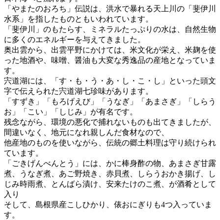
「やまたのおろち」伝説は、洪水で暴れる天上川の「斐伊川
水系」を指したものともいわれています。
「斐伊川」のもたらす、ミネラルたっぷりの水は、自然生物
に多くのエネルギーを与えてきました。
奥出雲から、出雲平野にかけては、米文化が栄え、米麹を使
った地酒や、味噌、醤油も大変な秀逸品の産地となっていま
す。
宍道湖には、「す・も・う・あ・し・こ・し」といった頭文
字で伝えられた宍道湖七珍味があります。
「すずき」「もろげえび」「うなぎ」「あまさぎ」「しらう
お」「こい」「しじみ」が有名です。
残念ながら、環境の悪化で捕れないものも出てきましたが、
間違いなく、地元になれ親しんだ食材なので、
他産地のものを使いながら、伝統の郷土料理は守り続けられ
ています。
「ごきげんべんとう」には、かに棒身酢の物、あまさぎ甘露
煮、うなぎ煮、あご野焼き、赤貝煮、しらうおかき揚げ、し
じみ時雨煮、とんばら漬け、安来たけのこ煮、が酒肴として
入り
そして、島根県産こしひかり、俵おにぎりも4つ入っていま
す。