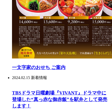
一文字家のおせち ご案内
2024.02.15
新着情報
TBSドラマ日曜劇場『VIVANT』ドラマ中に
登場した“真っ赤な御赤飯”を駅弁として発売
します！