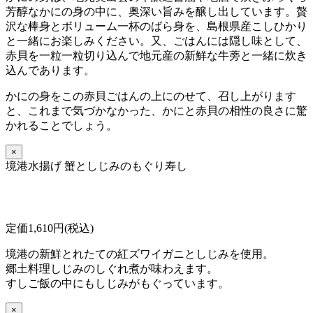
芳醇なかにの身の中に、奥深い旨みを醸し出しています。贅
沢な棒身とボリューム一杯のばら身を、島根県産こしひかり
と一緒にお楽しみください。又、ごはんには隠し味として、
赤貝を一粒一粒切り込んで地元産の新鮮な牛蒡と一緒に炊き
込んであります。
かにの身をこの赤貝ごはんの上にのせて、召し上がります
と、これまで気づかなかった、かにと赤貝の相性の良さに驚
かれることでしょう。
×
境港水揚げ 蟹としじみのもぐり寿し
定価1,610円(税込)
境港の新鮮とれたての紅ズワイガニとしじみを使用。
郷土料理しじみのしぐれ煮が味わえます。
すしご飯の中にもしじみがもぐっています。
×