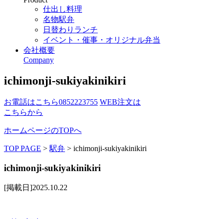
仕出し料理
名物駅弁
日替わりランチ
イベント・催事・オリジナル弁当
会社概要
Company
ichimonji-sukiyakinikiri
お電話はこちら
0852223755
WEB注文は
こちらから
ホームページのTOPへ
TOP PAGE
>
駅弁
>
ichimonji-sukiyakinikiri
ichimonji-sukiyakinikiri
[掲載日]2025.10.22