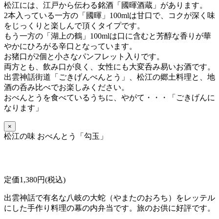
松江には、江戸から伝わる銘酒「國暉酒蔵」があります。
2本入っている一方の「國暉」100mlは甘口で、コクが深く味
をじっくりと楽しんで頂くタイプです。
もう一方の「湖上の鶴」100mlは口に含むと芳醇な香りが華
やかにひろがる辛口となっています。
お猪口が2個と小さなパンフレット入りです。
両方とも、飲み口が良く、女性にも大変呑み易いお酒です。
出雲神話街道「ごきげんべんとう」、松江の郷土料理と、地
酒の呑み比べでお楽しみください。
おべんとうを食べているうちに、
やがて・・・「ごきげんに
なります」
×
松江の味 おべんとう「勾玉」
定価1,380円(税込)
出雲神話で有名な八岐の大蛇（やまたのおろち）をレッテル
にした手作り料理の幕の内弁当です。旅のお供に好評です。