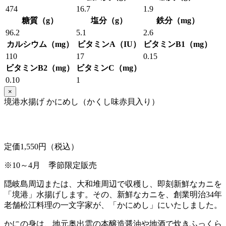
474
16.7
1.9
糖質（g）
塩分（g）
鉄分（mg）
96.2
5.1
2.6
カルシウム（mg）
ビタミンA（IU）
ビタミンB1（mg）
110
17
0.15
ビタミンB2（mg）
ビタミンC（mg）
0.10
1
×
境港水揚げ かにめし（かくし味赤貝入り）
定価1,550円（税込）
※10～4月 季節限定販売
隠岐島周辺または、大和堆周辺で収穫し、即刻新鮮なカニを
「境港」水揚げします。その、新鮮なカニを、創業明治34年
老舗松江料理の一文字家が、「かにめし」にいたしました。
かにの身は、地元奥出雲の本醸造醤油や地酒で炊きふっくら