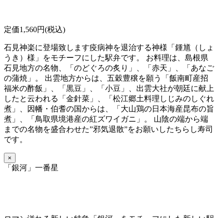
定価1,560円(税込)
石見神楽に登場致します疫病神を退治する神様「鍾馗（しょ
うき）様」をモチーフにした駅弁です。 お料理は、島根県
石見地方の名物、「のどぐろの炙り」、「赤天」、「あなご
の蒲焼」。 出雲地方からは、五穀豊穣を願う「飯南町産招
福米の酢飯」、「黒豆」、「小豆」、出雲大社が朝廷に献上
したと云われる「金針菜」、「松江郷土料理しじみのしぐれ
煮」、因幡・伯耆の国からは、「大山鶏の日本海産昆布の旨
煮」、「鳥取県境港産の紅ズワイガニ」。 山陰の端から端
までの名物を盛合わせた”邪気退散”をお願いしたちらし寿司
です。
×
「銀河」一番星