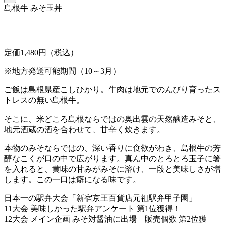
島根牛 みそ玉丼
定価1,480円（税込）
※地方発送可能期間（10～3月）
ご飯は島根県産こしひかり。牛肉は地元でのんびり育ったス
トレスの無い島根牛。
そこに、米どころ島根ならではの奥出雲の天然醸造みそと、
地元酒蔵の酒を合わせて、甘辛く炊きます。
本物のみそならではの、深い香りに食欲がわき、島根牛の芳
醇なこくが口の中で広がります。真ん中のとろとろ玉子に箸
を入れると、黄味の甘みがみそに溶け、一段と美味しさが増
します。この一口は癖になる味です。
日本一の駅弁大会「新宿京王百貨店元祖駅弁甲子園」
11大会 美味しかった駅弁アンケート 第1位獲得！
12大会 メイン企画 みそ対醤油に出場 販売個数 第2位獲