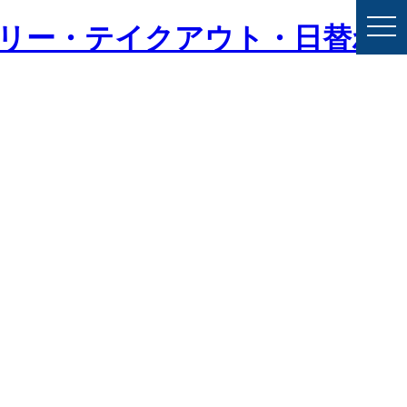
togg
バリー・テイクアウト・日替わ
navi