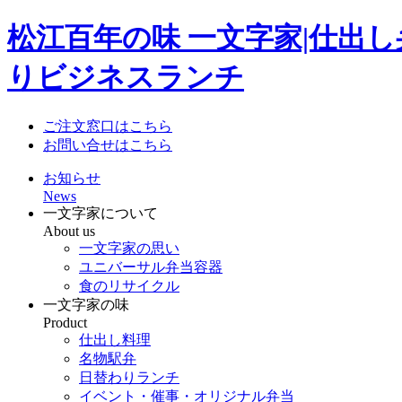
松江百年の味 一文字家|仕出
りビジネスランチ
ご注文窓口はこちら
お問い合せはこちら
お知らせ
News
一文字家について
About us
一文字家の思い
ユニバーサル弁当容器
食のリサイクル
一文字家の味
Product
仕出し料理
名物駅弁
日替わりランチ
イベント・催事・オリジナル弁当