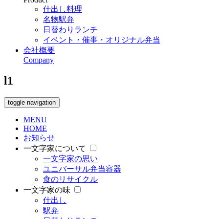
仕出し料理
名物駅弁
日替わりランチ
イベント・催事・オリジナル弁当
会社概要
Company
l1
toggle navigation
MENU
HOME
お知らせ
一文字家について
一文字家の思い
ユニバーサル弁当容器
食のリサイクル
一文字家の味
仕出し
駅弁