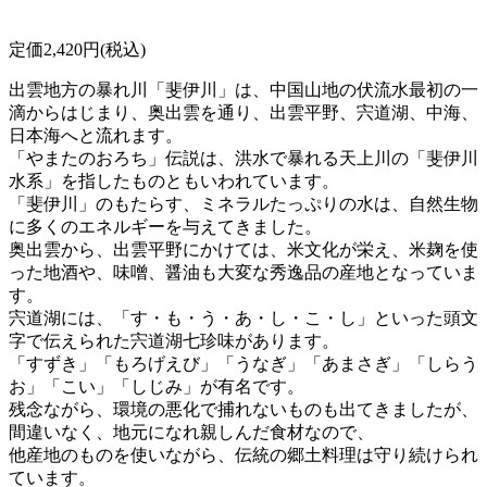
定価2,420円(税込)
出雲地方の暴れ川「斐伊川」は、中国山地の伏流水最初の一
滴からはじまり、奥出雲を通り、出雲平野、宍道湖、中海、
日本海へと流れます。
「やまたのおろち」伝説は、洪水で暴れる天上川の「斐伊川
水系」を指したものともいわれています。
「斐伊川」のもたらす、ミネラルたっぷりの水は、自然生物
に多くのエネルギーを与えてきました。
奥出雲から、出雲平野にかけては、米文化が栄え、米麹を使
った地酒や、味噌、醤油も大変な秀逸品の産地となっていま
す。
宍道湖には、「す・も・う・あ・し・こ・し」といった頭文
字で伝えられた宍道湖七珍味があります。
「すずき」「もろげえび」「うなぎ」「あまさぎ」「しらう
お」「こい」「しじみ」が有名です。
残念ながら、環境の悪化で捕れないものも出てきましたが、
間違いなく、地元になれ親しんだ食材なので、
他産地のものを使いながら、伝統の郷土料理は守り続けられ
ています。