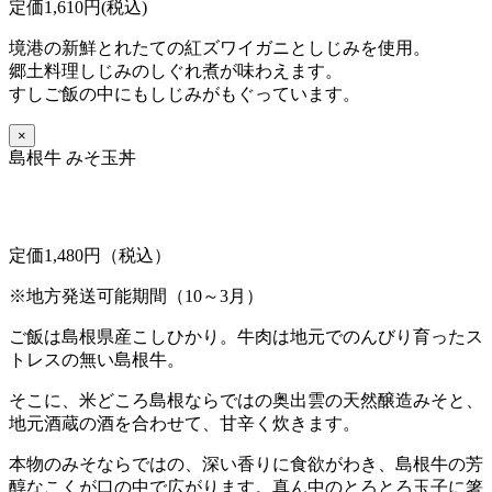
定価1,610円(税込)
境港の新鮮とれたての紅ズワイガニとしじみを使用。
郷土料理しじみのしぐれ煮が味わえます。
すしご飯の中にもしじみがもぐっています。
×
島根牛 みそ玉丼
定価1,480円（税込）
※地方発送可能期間（10～3月）
ご飯は島根県産こしひかり。牛肉は地元でのんびり育ったス
トレスの無い島根牛。
そこに、米どころ島根ならではの奥出雲の天然醸造みそと、
地元酒蔵の酒を合わせて、甘辛く炊きます。
本物のみそならではの、深い香りに食欲がわき、島根牛の芳
醇なこくが口の中で広がります。真ん中のとろとろ玉子に箸