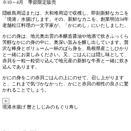
※10～4月 季節限定販売
隠岐島周辺または、大和堆周辺で収穫し、即刻新鮮なカニを
「境港」水揚げします。その、新鮮なカニを、創業明治34年
老舗松江料理の一文字家が、「かにめし」にいたしました。
かにの身は、地元奥出雲の本醸造醤油や地酒で炊きふっくら
芳醇なかにの身の中に、奥深い旨みを醸し出しています。贅
沢な棒身とボリューム一杯のばら身を、島根県産こしひかり
と一緒にお楽しみください。又、ごはんには隠し味として、
赤貝を一粒一粒切り込んで地元産の新鮮な牛蒡と一緒に炊き
込んであります。
かにの身をこの赤貝ごはんの上にのせて、召し上がります
と、これまで気づかなかった、かにと赤貝の相性の良さに驚
かれることでしょう。
×
境港水揚げ 蟹としじみのもぐり寿し