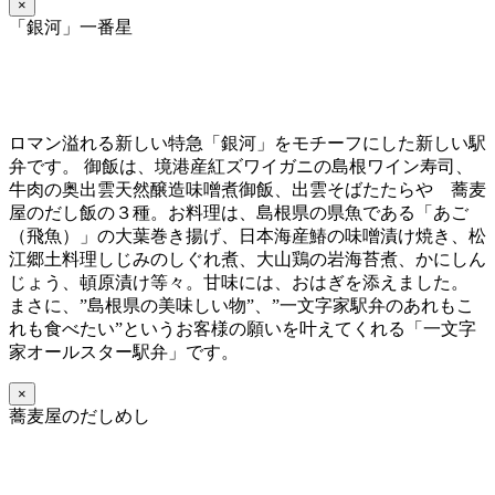
×
「銀河」一番星
ロマン溢れる新しい特急「銀河」をモチーフにした新しい駅
弁です。 御飯は、境港産紅ズワイガニの島根ワイン寿司、
牛肉の奥出雲天然醸造味噌煮御飯、出雲そばたたらや 蕎麦
屋のだし飯の３種。お料理は、島根県の県魚である「あご
（飛魚）」の大葉巻き揚げ、日本海産鰆の味噌漬け焼き、松
江郷土料理しじみのしぐれ煮、大山鶏の岩海苔煮、かにしん
じょう、頓原漬け等々。甘味には、おはぎを添えました。
まさに、”島根県の美味しい物”、”一文字家駅弁のあれもこ
れも食べたい”というお客様の願いを叶えてくれる「一文字
家オールスター駅弁」です。
×
蕎麦屋のだしめし