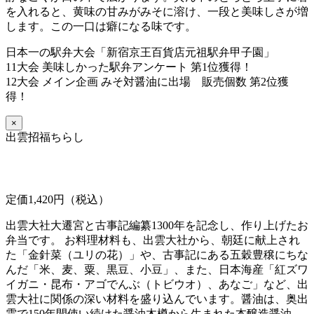
を入れると、黄味の甘みがみそに溶け、一段と美味しさが増
します。この一口は癖になる味です。
日本一の駅弁大会「新宿京王百貨店元祖駅弁甲子園」
11大会 美味しかった駅弁アンケート 第1位獲得！
12大会 メイン企画 みそ対醤油に出場 販売個数 第2位獲
得！
×
出雲招福ちらし
定価1,420円（税込）
出雲大社大遷宮と古事記編纂1300年を記念し、作り上げたお
弁当です。 お料理材料も、出雲大社から、朝廷に献上され
た「金針菜（ユリの花）」や、古事記にある五穀豊穣にちな
んだ「米、麦、粟、黒豆、小豆」、また、日本海産「紅ズワ
イガニ・昆布・アゴでんぶ（トビウオ）、あなご」など、出
雲大社に関係の深い材料を盛り込んでいます。醤油は、奥出
雲で150年間使い続けた醤油木樽から生まれた本醸造醤油