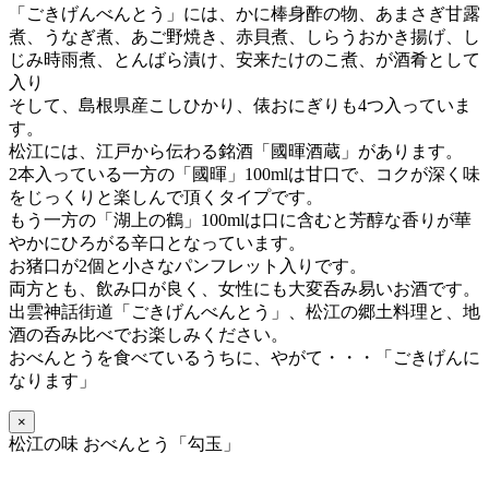
「ごきげんべんとう」には、かに棒身酢の物、あまさぎ甘露
煮、うなぎ煮、あご野焼き、赤貝煮、しらうおかき揚げ、し
じみ時雨煮、とんばら漬け、安来たけのこ煮、が酒肴として
入り
そして、島根県産こしひかり、俵おにぎりも4つ入っていま
す。
松江には、江戸から伝わる銘酒「國暉酒蔵」があります。
2本入っている一方の「國暉」100mlは甘口で、コクが深く味
をじっくりと楽しんで頂くタイプです。
もう一方の「湖上の鶴」100mlは口に含むと芳醇な香りが華
やかにひろがる辛口となっています。
お猪口が2個と小さなパンフレット入りです。
両方とも、飲み口が良く、女性にも大変呑み易いお酒です。
出雲神話街道「ごきげんべんとう」、松江の郷土料理と、地
酒の呑み比べでお楽しみください。
おべんとうを食べているうちに、
やがて・・・「ごきげんに
なります」
×
松江の味 おべんとう「勾玉」