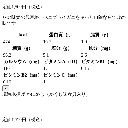
定価1,500円（税込）
冬の味覚の代表格、ベニズワイガニを使った山陰ならではの
味です。
kcal
蛋白質（g）
脂質（g）
474
16.7
1.9
糖質（g）
塩分（g）
鉄分（mg）
96.2
5.1
2.6
カルシウム（mg）
ビタミンA（IU）
ビタミンB1（mg）
110
17
0.15
ビタミンB2（mg）
ビタミンC（mg）
0.10
1
×
境港水揚げ かにめし（かくし味赤貝入り）
定価1,550円（税込）