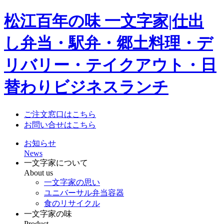
松江百年の味 一文字家|仕出
し弁当・駅弁・郷土料理・デ
リバリー・テイクアウト・日
替わりビジネスランチ
ご注文窓口はこちら
お問い合せはこちら
お知らせ
News
一文字家について
About us
一文字家の思い
ユニバーサル弁当容器
食のリサイクル
一文字家の味
Product