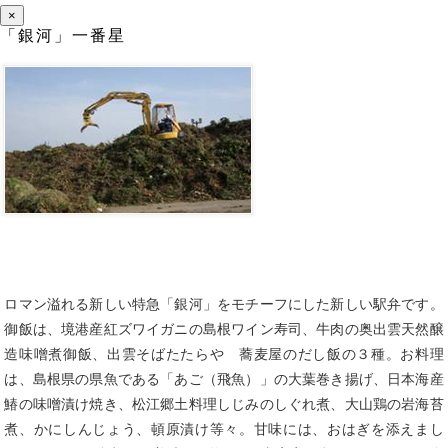
×
「銀河」一番星
ロマン溢れる新しい特急「銀河」をモチーフにした新しい駅弁です。
御飯は、境港産紅ズワイガニの島根ワイン寿司、牛肉の奥出雲天然醸
造味噌煮御飯、出雲そばたたらや 蕎麦屋のだし飯の３種。お料理
は、島根県の県魚である「あご（飛魚）」の大葉巻き揚げ、日本海産
鰆の味噌漬け焼き、松江郷土料理しじみのしぐれ煮、大山鶏の岩海苔
煮、かにしんじょう、頓原漬け等々。甘味には、おはぎを添えまし