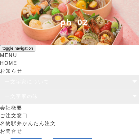
ph_02
toggle navigation
MENU
HOME
お知らせ
一文字家について
一文字家の思い
ユニバーサル弁当容器
食のリサイクル
一文字家の味
会社概要
仕出し
駅弁
日替わりランチ
オリジナル弁当
ご注文窓口
名物駅弁かんたん注文
お問合せ