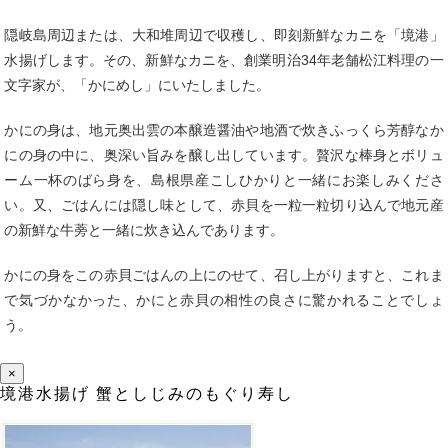
隠岐島周辺または、大和堆周辺で収穫し、即刻新鮮なカニを「境港」
水揚げします。その、新鮮なカニを、創業明治34年老舗松江料理の一
文字家が、「かにめし」にいたしました。
かにの身は、地元奥出雲の本醸造醤油や地酒で炊きふっくら芳醇なか
にの身の中に、奥深い旨みを醸し出しています。贅沢な棒身とボリュ
ーム一杯のばら身を、島根県産こしひかりと一緒にお楽しみくださ
い。又、ごはんには隠し味として、赤貝を一粒一粒切り込んで地元産
の新鮮な牛蒡と一緒に炊き込んであります。
かにの身をこの赤貝ごはんの上にのせて、召し上がりますと、これま
で気づかなかった、かにと赤貝の相性の良さに驚かれることでしょ
う。
×
境港水揚げ 蟹としじみのもぐり寿し