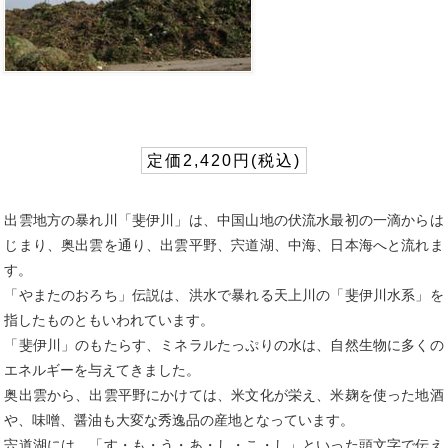
定価2,420円(税込)
出雲地方の暴れ川「斐伊川」は、中国山地の伏流水最初の一滴からは
じまり、奥出雲を通り、出雲平野、宍道湖、中海、日本海へと流れま
す。
「やまたのおろち」伝説は、洪水で暴れる天上川の「斐伊川水系」を
指したものともいわれています。
「斐伊川」のもたらす、ミネラルたっぷりの水は、自然生物に多くの
エネルギーを与えてきました。
奥出雲から、出雲平野にかけては、米文化が栄え、米麹を使った地酒
や、味噌、醤油も大変な秀逸品の産地となっています。
宍道湖には、「す・も・う・あ・し・こ・し」といった頭文字で伝え