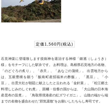
定価1,560円(税込)
石見神楽に登場致します疫病神を退治する神様「鍾馗（しょうき）
様」をモチーフにした駅弁です。 お料理は、島根県石見地方の名物、
「のどぐろの炙り」、「赤天」、「あなごの蒲焼」。 出雲地方から
は、五穀豊穣を願う「飯南町産招福米の酢飯」、「黒豆」、「小
豆」、出雲大社が朝廷に献上したと云われる「金針菜」、「松江郷土
料理しじみのしぐれ煮」、因幡・伯耆の国からは、「大山鶏の日本海
産昆布の旨煮」、「鳥取県境港産の紅ズワイガニ」。 山陰の端から端
までの名物を盛合わせた”邪気退散”をお願いしたちらし寿司です。