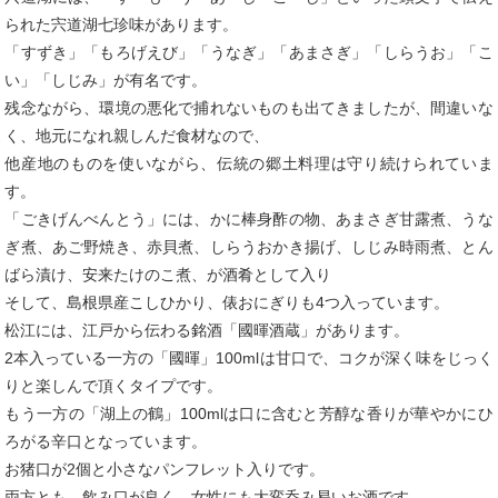
られた宍道湖七珍味があります。
「すずき」「もろげえび」「うなぎ」「あまさぎ」「しらうお」「こ
い」「しじみ」が有名です。
残念ながら、環境の悪化で捕れないものも出てきましたが、間違いな
く、地元になれ親しんだ食材なので、
他産地のものを使いながら、伝統の郷土料理は守り続けられていま
す。
「ごきげんべんとう」には、かに棒身酢の物、あまさぎ甘露煮、うな
ぎ煮、あご野焼き、赤貝煮、しらうおかき揚げ、しじみ時雨煮、とん
ばら漬け、安来たけのこ煮、が酒肴として入り
そして、島根県産こしひかり、俵おにぎりも4つ入っています。
松江には、江戸から伝わる銘酒「國暉酒蔵」があります。
2本入っている一方の「國暉」100mlは甘口で、コクが深く味をじっく
りと楽しんで頂くタイプです。
もう一方の「湖上の鶴」100mlは口に含むと芳醇な香りが華やかにひ
ろがる辛口となっています。
お猪口が2個と小さなパンフレット入りです。
両方とも、飲み口が良く、女性にも大変呑み易いお酒です。