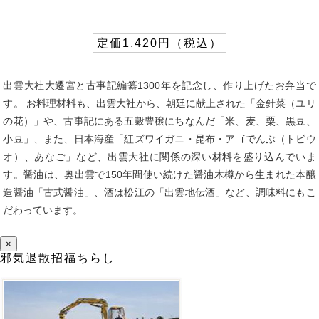
定価1,420円（税込）
出雲大社大遷宮と古事記編纂1300年を記念し、作り上げたお弁当で
す。 お料理材料も、出雲大社から、朝廷に献上された「金針菜（ユリ
の花）」や、古事記にある五穀豊穣にちなんだ「米、麦、粟、黒豆、
小豆」、また、日本海産「紅ズワイガニ・昆布・アゴでんぶ（トビウ
オ）、あなご」など、出雲大社に関係の深い材料を盛り込んでいま
す。醤油は、奥出雲で150年間使い続けた醤油木樽から生まれた本醸
造醤油「古式醤油」、酒は松江の「出雲地伝酒」など、調味料にもこ
だわっています。
×
邪気退散招福ちらし