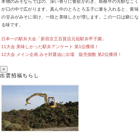
本物のみそならではの、深い香りに食欲がわき、島根牛の芳醇なこく
が口の中で広がります。真ん中のとろとろ玉子に箸を入れると、黄味
の甘みがみそに溶け、一段と美味しさが増します。この一口は癖にな
る味です。
日本一の駅弁大会「新宿京王百貨店元祖駅弁甲子園」
11大会 美味しかった駅弁アンケート 第1位獲得！
12大会 メイン企画 みそ対醤油に出場 販売個数 第2位獲得！
×
出雲招福ちらし