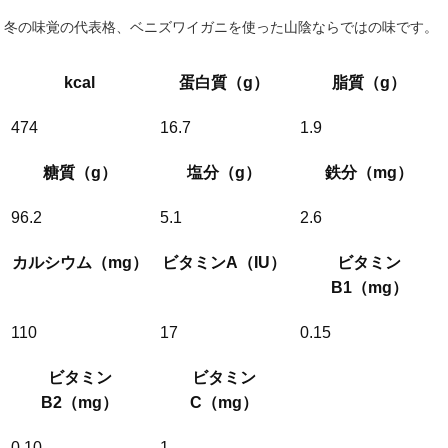
冬の味覚の代表格、ベニズワイガニを使った山陰ならではの味です。
kcal
蛋白質（g）
脂質（g）
474
16.7
1.9
糖質（g）
塩分（g）
鉄分（mg）
96.2
5.1
2.6
カルシウム（mg）
ビタミンA（IU）
ビタミン
B1（mg）
110
17
0.15
ビタミン
ビタミン
B2（mg）
C（mg）
0.10
1