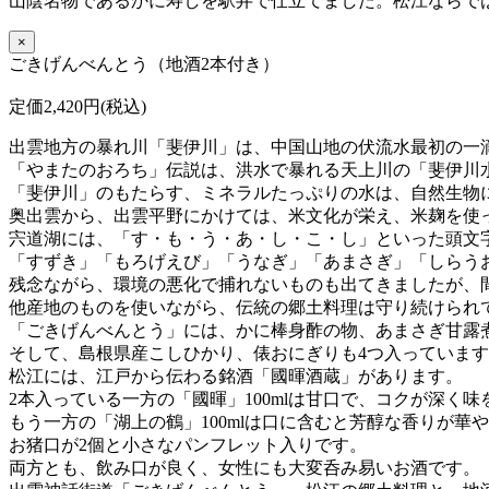
山陰名物であるかに寿しを駅弁で仕立てました。松江ならで
×
ごきげんべんとう（地酒2本付き）
定価2,420円(税込)
出雲地方の暴れ川「斐伊川」は、中国山地の伏流水最初の一
「やまたのおろち」伝説は、洪水で暴れる天上川の「斐伊川
「斐伊川」のもたらす、ミネラルたっぷりの水は、自然生物
奥出雲から、出雲平野にかけては、米文化が栄え、米麹を使
宍道湖には、「す・も・う・あ・し・こ・し」といった頭文
「すずき」「もろげえび」「うなぎ」「あまさぎ」「しらう
残念ながら、環境の悪化で捕れないものも出てきましたが、
他産地のものを使いながら、伝統の郷土料理は守り続けられ
「ごきげんべんとう」には、かに棒身酢の物、あまさぎ甘露
そして、島根県産こしひかり、俵おにぎりも4つ入っていま
松江には、江戸から伝わる銘酒「國暉酒蔵」があります。
2本入っている一方の「國暉」100mlは甘口で、コクが深く
もう一方の「湖上の鶴」100mlは口に含むと芳醇な香りが華
お猪口が2個と小さなパンフレット入りです。
両方とも、飲み口が良く、女性にも大変呑み易いお酒です。