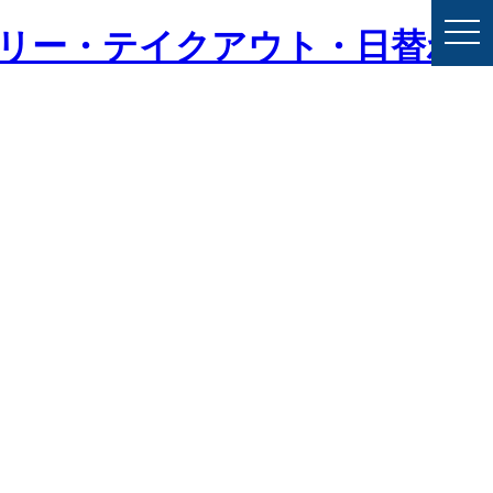
togg
バリー・テイクアウト・日替わ
navi