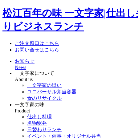
松江百年の味 一文字家|仕出
りビジネスランチ
ご注文窓口はこちら
お問い合せはこちら
お知らせ
News
一文字家について
About us
一文字家の思い
ユニバーサル弁当容器
食のリサイクル
一文字家の味
Product
仕出し料理
名物駅弁
日替わりランチ
イベント・催事・オリジナル弁当