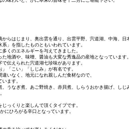
はの味わいと、かに本来の旨味を十二分にご堪能下さい。
滴からはじまり、奥出雲を通り、出雲平野、宍道湖、中海、日
水系」を指したものともいわれています。
に多くのエネルギーを与えてきました。
った地酒や、味噌、醤油も大変な秀逸品の産地となっています
字で伝えられた宍道湖七珍味があります。
お」「こい」「しじみ」が有名です。
間違いなく、地元になれ親しんだ食材なので、
ています。
煮、うなぎ煮、あご野焼き、赤貝煮、しらうおかき揚げ、しじ
す。
味をじっくりと楽しんで頂くタイプです。
やかにひろがる辛口となっています。