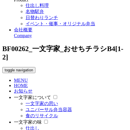
仕出し料理
名物駅弁
日替わりランチ
イベント・催事・オリジナル弁当
会社概要
Company
BF00262_一文字家_おせちチラシB4[1-
2]
toggle navigation
MENU
HOME
お知らせ
一文字家について
一文字家の思い
ユニバーサル弁当容器
食のリサイクル
一文字家の味
仕出し