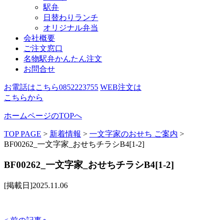
駅弁
日替わりランチ
オリジナル弁当
会社概要
ご注文窓口
名物駅弁かんたん注文
お問合せ
お電話はこちら
0852223755
WEB注文は
こちらから
ホームページのTOPへ
TOP PAGE
>
新着情報
>
一文字家のおせち ご案内
>
BF00262_一文字家_おせちチラシB4[1-2]
BF00262_一文字家_おせちチラシB4[1-2]
[掲載日]2025.11.06