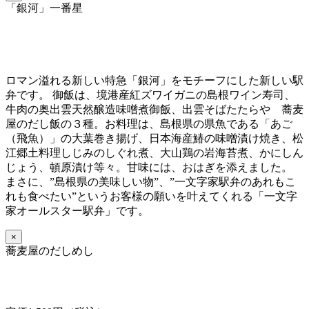
「銀河」一番星
ロマン溢れる新しい特急「銀河」をモチーフにした新しい駅
弁です。 御飯は、境港産紅ズワイガニの島根ワイン寿司、
牛肉の奥出雲天然醸造味噌煮御飯、出雲そばたたらや 蕎麦
屋のだし飯の３種。お料理は、島根県の県魚である「あご
（飛魚）」の大葉巻き揚げ、日本海産鰆の味噌漬け焼き、松
江郷土料理しじみのしぐれ煮、大山鶏の岩海苔煮、かにしん
じょう、頓原漬け等々。甘味には、おはぎを添えました。
まさに、”島根県の美味しい物”、”一文字家駅弁のあれもこ
れも食べたい”というお客様の願いを叶えてくれる「一文字
家オールスター駅弁」です。
×
蕎麦屋のだしめし