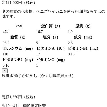
定価1,500円（税込）
冬の味覚の代表格、ベニズワイガニを使った山陰ならではの
味です。
kcal
蛋白質（g）
脂質（g）
474
16.7
1.9
糖質（g）
塩分（g）
鉄分（mg）
96.2
5.1
2.6
カルシウム（mg）
ビタミンA（IU）
ビタミンB1（mg）
110
17
0.15
ビタミンB2（mg）
ビタミンC（mg）
0.10
1
×
境港水揚げ かにめし（かくし味赤貝入り）
定価1,550円（税込）
※10～4月 季節限定販売