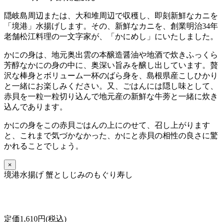
隠岐島周辺または、大和堆周辺で収穫し、即刻新鮮なカニを
「境港」水揚げします。その、新鮮なカニを、創業明治34年
老舗松江料理の一文字家が、「かにめし」にいたしました。
かにの身は、地元奥出雲の本醸造醤油や地酒で炊きふっくら
芳醇なかにの身の中に、奥深い旨みを醸し出しています。贅
沢な棒身とボリューム一杯のばら身を、島根県産こしひかり
と一緒にお楽しみください。又、ごはんには隠し味として、
赤貝を一粒一粒切り込んで地元産の新鮮な牛蒡と一緒に炊き
込んであります。
かにの身をこの赤貝ごはんの上にのせて、召し上がります
と、これまで気づかなかった、かにと赤貝の相性の良さに驚
かれることでしょう。
×
境港水揚げ 蟹としじみのもぐり寿し
定価1,610円(税込)