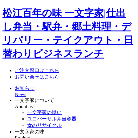
松江百年の味 一文字家|仕出
し弁当・駅弁・郷土料理・デ
リバリー・テイクアウト・日
替わりビジネスランチ
ご注文窓口はこちら
お問い合せはこちら
お知らせ
News
一文字家について
About us
一文字家の思い
ユニバーサル弁当容器
食のリサイクル
一文字家の味
Product