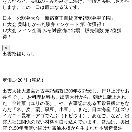
を入れると、黄味の甘みがみそに溶け、一段と美味しさが増
します。この一口は癖になる味です。
日本一の駅弁大会「新宿京王百貨店元祖駅弁甲子園」
11大会 美味しかった駅弁アンケート 第1位獲得！
12大会 メイン企画 みそ対醤油に出場 販売個数 第2位獲
得！
×
出雲招福ちらし
定価1,420円（税込）
出雲大社大遷宮と古事記編纂1300年を記念し、作り上げたお
弁当です。 お料理材料も、出雲大社から、朝廷に献上され
た「金針菜（ユリの花）」や、古事記にある五穀豊穣にちな
んだ「米、麦、粟、黒豆、小豆」、また、日本海産「紅ズワ
イガニ・昆布・アゴでんぶ（トビウオ）、あなご」など、出
雲大社に関係の深い材料を盛り込んでいます。醤油は、奥出
雲で150年間使い続けた醤油木樽から生まれた本醸造醤油