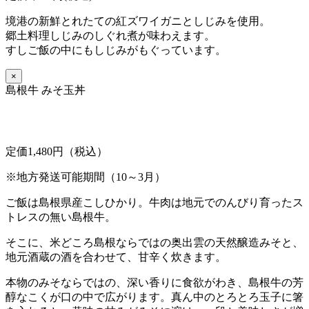
境港の新鮮とれたての紅ズワイガニとしじみを使用。
郷土料理しじみのしぐれ煮が味わえます。
すしご飯の中にもしじみがもぐっています。
×
島根牛 みそ玉丼
定価1,480円（税込）
※地方発送可能期間（10～3月）
ご飯は島根県産こしひかり。牛肉は地元でのんびり育ったス
トレスの無い島根牛。
そこに、米どころ島根ならではの奥出雲の天然醸造みそと、
地元酒蔵の酒を合わせて、甘辛く炊きます。
本物のみそならではの、深い香りに食欲がわき、島根牛の芳
醇なこくが口の中で広がります。真ん中のとろとろ玉子に箸