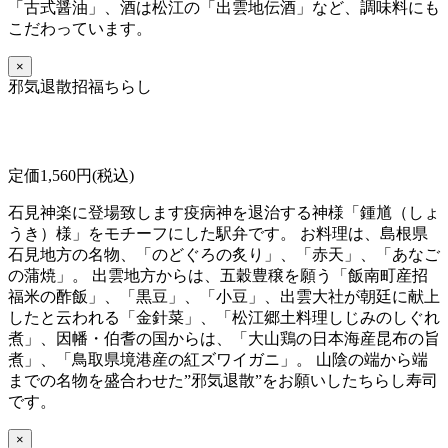
「古式醤油」、酒は松江の「出雲地伝酒」など、調味料にも
こだわっています。
×
邪気退散招福ちらし
定価1,560円(税込)
石見神楽に登場致します疫病神を退治する神様「鍾馗（しょ
うき）様」をモチーフにした駅弁です。 お料理は、島根県
石見地方の名物、「のどぐろの炙り」、「赤天」、「あなご
の蒲焼」。 出雲地方からは、五穀豊穣を願う「飯南町産招
福米の酢飯」、「黒豆」、「小豆」、出雲大社が朝廷に献上
したと云われる「金針菜」、「松江郷土料理しじみのしぐれ
煮」、因幡・伯耆の国からは、「大山鶏の日本海産昆布の旨
煮」、「鳥取県境港産の紅ズワイガニ」。 山陰の端から端
までの名物を盛合わせた”邪気退散”をお願いしたちらし寿司
です。
×