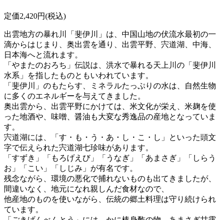
定価2,420円(税込)
出雲地方の暴れ川「斐伊川」は、中国山地の伏流水最初の一
滴からはじまり、奥出雲を通り、出雲平野、宍道湖、中海、
日本海へと流れます。
「やまたのおろち」伝説は、洪水で暴れる天上川の「斐伊川
水系」を指したものともいわれています。
「斐伊川」のもたらす、ミネラルたっぷりの水は、自然生物
に多くのエネルギーを与えてきました。
奥出雲から、出雲平野にかけては、米文化が栄え、米麹を使
った地酒や、味噌、醤油も大変な秀逸品の産地となっていま
す。
宍道湖には、「す・も・う・あ・し・こ・し」といった頭文
字で伝えられた宍道湖七珍味があります。
「すずき」「もろげえび」「うなぎ」「あまさぎ」「しらう
お」「こい」「しじみ」が有名です。
残念ながら、環境の悪化で捕れないものも出てきましたが、
間違いなく、地元になれ親しんだ食材なので、
他産地のものを使いながら、伝統の郷土料理は守り続けられ
ています。
「ごきげんべんとう」には、かに棒身酢の物、あまさぎ甘露