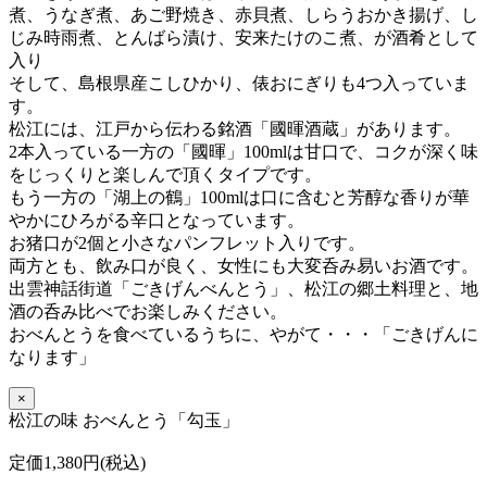
煮、うなぎ煮、あご野焼き、赤貝煮、しらうおかき揚げ、し
じみ時雨煮、とんばら漬け、安来たけのこ煮、が酒肴として
入り
そして、島根県産こしひかり、俵おにぎりも4つ入っていま
す。
松江には、江戸から伝わる銘酒「國暉酒蔵」があります。
2本入っている一方の「國暉」100mlは甘口で、コクが深く味
をじっくりと楽しんで頂くタイプです。
もう一方の「湖上の鶴」100mlは口に含むと芳醇な香りが華
やかにひろがる辛口となっています。
お猪口が2個と小さなパンフレット入りです。
両方とも、飲み口が良く、女性にも大変呑み易いお酒です。
出雲神話街道「ごきげんべんとう」、松江の郷土料理と、地
酒の呑み比べでお楽しみください。
おべんとうを食べているうちに、
やがて・・・「ごきげんに
なります」
×
松江の味 おべんとう「勾玉」
定価1,380円(税込)