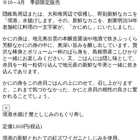
※10～4月 季節限定販売
隠岐島周辺または、大和堆周辺で収穫し、即刻新鮮なカニを
「境港」水揚げします。その、新鮮なカニを、創業明治34年
老舗松江料理の一文字家が、「かにめし」にいたしました。
かにの身は、地元奥出雲の本醸造醤油や地酒で炊きふっくら
芳醇なかにの身の中に、奥深い旨みを醸し出しています。贅
沢な棒身とボリューム一杯のばら身を、島根県産こしひかり
と一緒にお楽しみください。又、ごはんには隠し味として、
赤貝を一粒一粒切り込んで地元産の新鮮な牛蒡と一緒に炊き
込んであります。
かにの身をこの赤貝ごはんの上にのせて、召し上がります
と、これまで気づかなかった、かにと赤貝の相性の良さに驚
かれることでしょう。
×
境港水揚げ 蟹としじみのもぐり寿し
定価1,610円(税込)
境港の新鮮とれたての紅ズワイガニとしじみを使用。