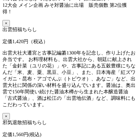
12大会 メイン企画 みそ対醤油に出場 販売個数 第2位獲
得！
×
出雲招福ちらし
定価1,420円（税込）
出雲大社大遷宮と古事記編纂1300年を記念し、作り上げたお
弁当です。 お料理材料も、出雲大社から、朝廷に献上され
た「金針菜（ユリの花）」や、古事記にある五穀豊穣にちな
んだ「米、麦、粟、黒豆、小豆」、また、日本海産「紅ズワ
イガニ・昆布・アゴでんぶ（トビウオ）、あなご」など、出
雲大社に関係の深い材料を盛り込んでいます。醤油は、奥出
雲で150年間使い続けた醤油木樽から生まれた本醸造醤油
「古式醤油」、酒は松江の「出雲地伝酒」など、調味料にも
こだわっています。
×
邪気退散招福ちらし
定価1,560円(税込)