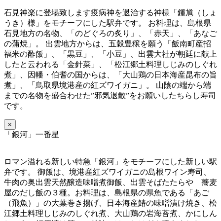
石見神楽に登場致します疫病神を退治する神様「鍾馗（しょ
うき）様」をモチーフにした駅弁です。 お料理は、島根県
石見地方の名物、「のどぐろの炙り」、「赤天」、「あなご
の蒲焼」。 出雲地方からは、五穀豊穣を願う「飯南町産招
福米の酢飯」、「黒豆」、「小豆」、出雲大社が朝廷に献上
したと云われる「金針菜」、「松江郷土料理しじみのしぐれ
煮」、因幡・伯耆の国からは、「大山鶏の日本海産昆布の旨
煮」、「鳥取県境港産の紅ズワイガニ」。 山陰の端から端
までの名物を盛合わせた”邪気退散”をお願いしたちらし寿司
です。
×
「銀河」一番星
ロマン溢れる新しい特急「銀河」をモチーフにした新しい駅
弁です。 御飯は、境港産紅ズワイガニの島根ワイン寿司、
牛肉の奥出雲天然醸造味噌煮御飯、出雲そばたたらや 蕎麦
屋のだし飯の３種。お料理は、島根県の県魚である「あご
（飛魚）」の大葉巻き揚げ、日本海産鰆の味噌漬け焼き、松
江郷土料理しじみのしぐれ煮、大山鶏の岩海苔煮、かにしん