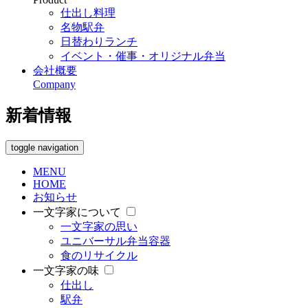
仕出し料理
名物駅弁
日替わりランチ
イベント・催事・オリジナル弁当
会社概要
Company
新着情報
toggle navigation
MENU
HOME
お知らせ
一文字家について
一文字家の思い
ユニバーサル弁当容器
食のリサイクル
一文字家の味
仕出し
駅弁