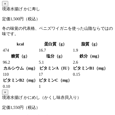
×
境港水揚げ かに寿し
定価1,500円（税込）
冬の味覚の代表格、ベニズワイガニを使った山陰ならではの
味です。
kcal
蛋白質（g）
脂質（g）
474
16.7
1.9
糖質（g）
塩分（g）
鉄分（mg）
96.2
5.1
2.6
カルシウム（mg）
ビタミンA（IU）
ビタミンB1（mg）
110
17
0.15
ビタミンB2（mg）
ビタミンC（mg）
0.10
1
×
境港水揚げ かにめし（かくし味赤貝入り）
定価1,550円（税込）