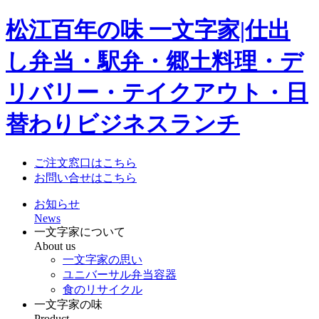
松江百年の味 一文字家|仕出
し弁当・駅弁・郷土料理・デ
リバリー・テイクアウト・日
替わりビジネスランチ
ご注文窓口はこちら
お問い合せはこちら
お知らせ
News
一文字家について
About us
一文字家の思い
ユニバーサル弁当容器
食のリサイクル
一文字家の味
Product