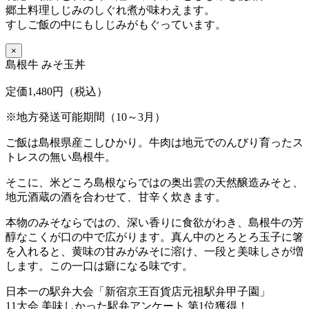
郷土料理しじみのしぐれ煮が味わえます。
すしご飯の中にもしじみがもぐっています。
×
島根牛 みそ玉丼
定価1,480円（税込）
※地方発送可能期間（10～3月）
ご飯は島根県産こしひかり。牛肉は地元でのんびり育ったス
トレスの無い島根牛。
そこに、米どころ島根ならではの奥出雲の天然醸造みそと、
地元酒蔵の酒を合わせて、甘辛く炊きます。
本物のみそならではの、深い香りに食欲がわき、島根牛の芳
醇なこくが口の中で広がります。真ん中のとろとろ玉子に箸
を入れると、黄味の甘みがみそに溶け、一段と美味しさが増
します。この一口は癖になる味です。
日本一の駅弁大会「新宿京王百貨店元祖駅弁甲子園」
11大会 美味しかった駅弁アンケート 第1位獲得！