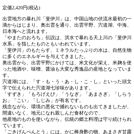
定価2,420円(税込)
出雲地方の暴れ川「斐伊川」は、中国山地の伏流水最初の一
滴からはじまり、奥出雲を通り、出雲平野、宍道湖、中海、
日本海へと流れます。
「やまたのおろち」伝説は、洪水で暴れる天上川の「斐伊川
水系」を指したものともいわれています。
「斐伊川」のもたらす、ミネラルたっぷりの水は、自然生物
に多くのエネルギーを与えてきました。
奥出雲から、出雲平野にかけては、米文化が栄え、米麹を使
った地酒や、味噌、醤油も大変な秀逸品の産地となっていま
す。
宍道湖には、「す・も・う・あ・し・こ・し」といった頭文
字で伝えられた宍道湖七珍味があります。
「すずき」「もろげえび」「うなぎ」「あまさぎ」「しらう
お」「こい」「しじみ」が有名です。
残念ながら、環境の悪化で捕れないものも出てきましたが、
間違いなく、地元になれ親しんだ食材なので、
他産地のものを使いながら、伝統の郷土料理は守り続けられ
ています。
「ごきげんべんとう」には、かに棒身酢の物、あまさぎ甘露