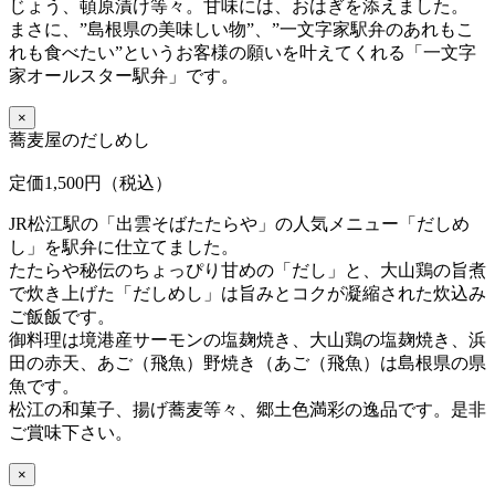
じょう、頓原漬け等々。甘味には、おはぎを添えました。
まさに、”島根県の美味しい物”、”一文字家駅弁のあれもこ
れも食べたい”というお客様の願いを叶えてくれる「一文字
家オールスター駅弁」です。
×
蕎麦屋のだしめし
定価1,500円（税込）
JR松江駅の「出雲そばたたらや」の人気メニュー「だしめ
し」を駅弁に仕立てました。
たたらや秘伝のちょっぴり甘めの「だし」と、大山鶏の旨煮
で炊き上げた「だしめし」は旨みとコクが凝縮された炊込み
ご飯飯です。
御料理は境港産サーモンの塩麹焼き、大山鶏の塩麹焼き、浜
田の赤天、あご（飛魚）野焼き（あご（飛魚）は島根県の県
魚です。
松江の和菓子、揚げ蕎麦等々、郷土色満彩の逸品です。是非
ご賞味下さい。
×