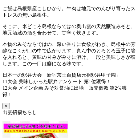
ご飯は島根県産こしひかり。牛肉は地元でのんびり育ったス
トレスの無い島根牛。
そこに、米どころ島根ならではの奥出雲の天然醸造みそと、
地元酒蔵の酒を合わせて、甘辛く炊きます。
本物のみそならではの、深い香りに食欲がわき、島根牛の芳
醇なこくが口の中で広がります。真ん中のとろとろ玉子に箸
を入れると、黄味の甘みがみそに溶け、一段と美味しさが増
します。この一口は癖になる味です。
日本一の駅弁大会「新宿京王百貨店元祖駅弁甲子園」
11大会 美味しかった駅弁アンケート 第1位獲得！
12大会 メイン企画 みそ対醤油に出場 販売個数 第2位獲
得！
×
出雲招福ちらし