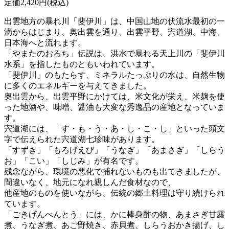
定価2,420円(税込)
出雲地方の暴れ川「斐伊川」は、中国山地の伏流水最初の一
滴からはじまり、奥出雲を通り、出雲平野、宍道湖、中海、
日本海へと流れます。
「やまたのおろち」伝説は、洪水で暴れる天上川の「斐伊川
水系」を指したものともいわれています。
「斐伊川」のもたらす、ミネラルたっぷりの水は、自然生物
に多くのエネルギーを与えてきました。
奥出雲から、出雲平野にかけては、米文化が栄え、米麹を使
った地酒や、味噌、醤油も大変な秀逸品の産地となっていま
す。
宍道湖には、「す・も・う・あ・し・こ・し」といった頭文
字で伝えられた宍道湖七珍味があります。
「すずき」「もろげえび」「うなぎ」「あまさぎ」「しらう
お」「こい」「しじみ」が有名です。
残念ながら、環境の悪化で捕れないものも出てきましたが、
間違いなく、地元になれ親しんだ食材なので、
他産地のものを使いながら、伝統の郷土料理は守り続けられ
ています。
「ごきげんべんとう」には、かに棒身酢の物、あまさぎ甘露
煮、うなぎ煮、あご野焼き、赤貝煮、しらうおかき揚げ、し