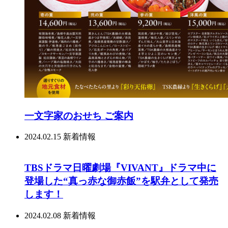
一文字家のおせち ご案内
2024.02.15
新着情報
TBSドラマ日曜劇場『VIVANT』ドラマ中に
登場した“真っ赤な御赤飯”を駅弁として発売
します！
2024.02.08
新着情報