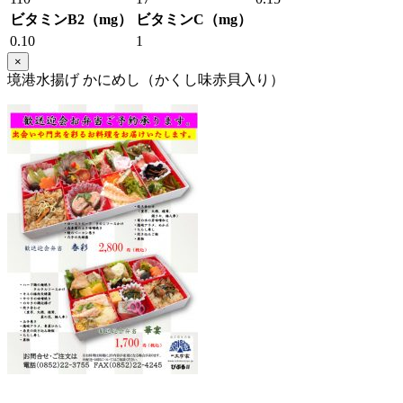
ビタミンB2（mg）
ビタミンC（mg）
0.10
1
×
境港水揚げ かにめし（かくし味赤貝入り）