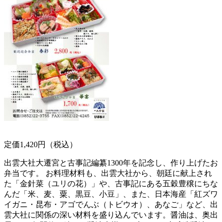
定価1,420円（税込）
出雲大社大遷宮と古事記編纂1300年を記念し、作り上げたお
弁当です。 お料理材料も、出雲大社から、朝廷に献上され
た「金針菜（ユリの花）」や、古事記にある五穀豊穣にちな
んだ「米、麦、粟、黒豆、小豆」、また、日本海産「紅ズワ
イガニ・昆布・アゴでんぶ（トビウオ）、あなご」など、出
雲大社に関係の深い材料を盛り込んでいます。醤油は、奥出