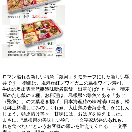
ロマン溢れる新しい特急「銀河」をモチーフにした新しい駅
弁です。 御飯は、境港産紅ズワイガニの島根ワイン寿司、
牛肉の奥出雲天然醸造味噌煮御飯、出雲そばたたらや 蕎麦
屋のだし飯の３種。お料理は、島根県の県魚である「あご
（飛魚）」の大葉巻き揚げ、日本海産鰆の味噌漬け焼き、松
江郷土料理しじみのしぐれ煮、大山鶏の岩海苔煮、かにしん
じょう、頓原漬け等々。甘味には、おはぎを添えました。
まさに、”島根県の美味しい物”、”一文字家駅弁のあれもこ
れも食べたい”というお客様の願いを叶えてくれる「一文字