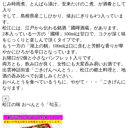
じみ時雨煮、とんばら漬け、安来たけのこ煮、が酒肴として
入り
そして、島根県産こしひかり、俵おにぎりも4つ入っていま
す。
松江には、江戸から伝わる銘酒「國暉酒蔵」があります。
2本入っている一方の「國暉」100mlは甘口で、コクが深く味
をじっくりと楽しんで頂くタイプです。
もう一方の「湖上の鶴」100mlは口に含むと芳醇な香りが華
やかにひろがる辛口となっています。
お猪口が2個と小さなパンフレット入りです。
両方とも、飲み口が良く、女性にも大変呑み易いお酒です。
出雲神話街道「ごきげんべんとう」、松江の郷土料理と、地
酒の呑み比べでお楽しみください。
おべんとうを食べているうちに、
やがて・・・「ごきげんに
なります」
×
松江の味 おべんとう「勾玉」