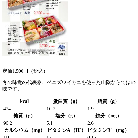
定価1,500円（税込）
冬の味覚の代表格、ベニズワイガニを使った山陰ならではの
味です。
kcal
蛋白質（g）
脂質（g）
474
16.7
1.9
糖質（g）
塩分（g）
鉄分（mg）
96.2
5.1
2.6
カルシウム（mg）
ビタミンA（IU）
ビタミンB1（mg）
110
17
0.15