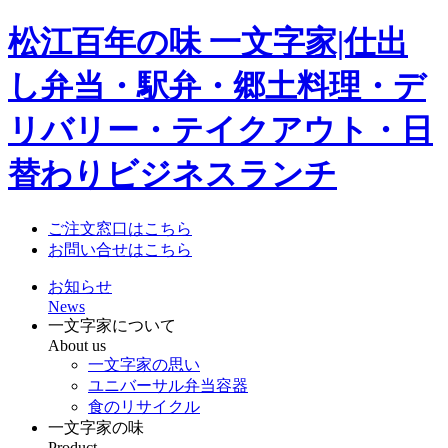
松江百年の味 一文字家|仕出
し弁当・駅弁・郷土料理・デ
リバリー・テイクアウト・日
替わりビジネスランチ
ご注文窓口はこちら
お問い合せはこちら
お知らせ
News
一文字家について
About us
一文字家の思い
ユニバーサル弁当容器
食のリサイクル
一文字家の味
Product