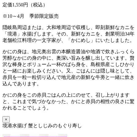
定価1,550円（税込）
※10～4月 季節限定販売
隠岐島周辺または、大和堆周辺で収穫し、即刻新鮮なカニを
「境港」水揚げします。その、新鮮なカニを、創業明治34年
老舗松江料理の一文字家が、「かにめし」にいたしました。
かにの身は、地元奥出雲の本醸造醤油や地酒で炊きふっくら
芳醇なかにの身の中に、奥深い旨みを醸し出しています。贅
沢な棒身とボリューム一杯のばら身を、島根県産こしひかり
と一緒にお楽しみください。又、ごはんには隠し味として、
赤貝を一粒一粒切り込んで地元産の新鮮な牛蒡と一緒に炊き
込んであります。
かにの身をこの赤貝ごはんの上にのせて、召し上がります
と、これまで気づかなかった、かにと赤貝の相性の良さに驚
かれることでしょう。
×
境港水揚げ 蟹としじみのもぐり寿し