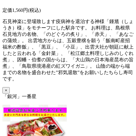
定価1,560円(税込)
石見神楽に登場致します疫病神を退治する神様「鍾馗（しょ
うき）様」をモチーフにした駅弁です。 お料理は、島根県
石見地方の名物、「のどぐろの炙り」、「赤天」、「あなご
の蒲焼」。 出雲地方からは、五穀豊穣を願う「飯南町産招
福米の酢飯」、「黒豆」、「小豆」、出雲大社が朝廷に献上
したと云われる「金針菜」、「松江郷土料理しじみのしぐれ
煮」、因幡・伯耆の国からは、「大山鶏の日本海産昆布の旨
煮」、「鳥取県境港産の紅ズワイガニ」。 山陰の端から端
までの名物を盛合わせた”邪気退散”をお願いしたちらし寿司
です。
×
「銀河」一番星