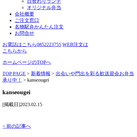
日替わりランチ
オリジナル弁当
会社概要
ご注文窓口
名物駅弁かんたん注文
お問合せ
お電話はこちら
0852223755
WEB注文は
こちらから
ホームページのTOPへ
TOP PAGE
>
新着情報
>
出会いや門出を彩る歓送迎会お弁当
承り中！
>
kanseougei
kanseougei
[掲載日]2023.02.15
< 前の記事へ