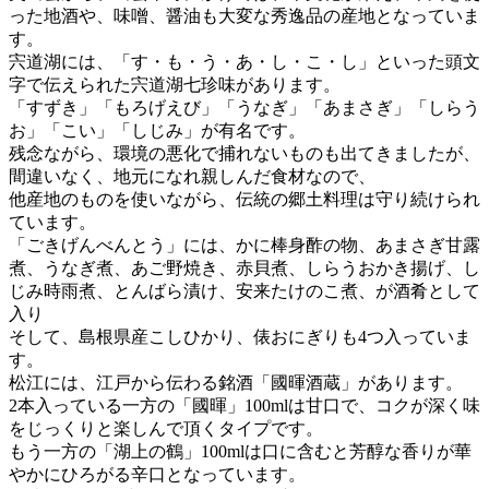
った地酒や、味噌、醤油も大変な秀逸品の産地となっていま
す。
宍道湖には、「す・も・う・あ・し・こ・し」といった頭文
字で伝えられた宍道湖七珍味があります。
「すずき」「もろげえび」「うなぎ」「あまさぎ」「しらう
お」「こい」「しじみ」が有名です。
残念ながら、環境の悪化で捕れないものも出てきましたが、
間違いなく、地元になれ親しんだ食材なので、
他産地のものを使いながら、伝統の郷土料理は守り続けられ
ています。
「ごきげんべんとう」には、かに棒身酢の物、あまさぎ甘露
煮、うなぎ煮、あご野焼き、赤貝煮、しらうおかき揚げ、し
じみ時雨煮、とんばら漬け、安来たけのこ煮、が酒肴として
入り
そして、島根県産こしひかり、俵おにぎりも4つ入っていま
す。
松江には、江戸から伝わる銘酒「國暉酒蔵」があります。
2本入っている一方の「國暉」100mlは甘口で、コクが深く味
をじっくりと楽しんで頂くタイプです。
もう一方の「湖上の鶴」100mlは口に含むと芳醇な香りが華
やかにひろがる辛口となっています。