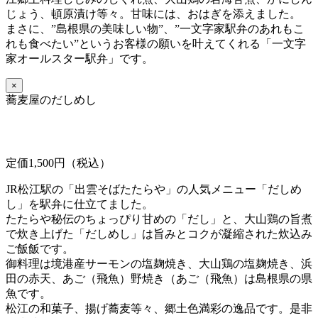
じょう、頓原漬け等々。甘味には、おはぎを添えました。
まさに、”島根県の美味しい物”、”一文字家駅弁のあれもこ
れも食べたい”というお客様の願いを叶えてくれる「一文字
家オールスター駅弁」です。
×
蕎麦屋のだしめし
定価1,500円（税込）
JR松江駅の「出雲そばたたらや」の人気メニュー「だしめ
し」を駅弁に仕立てました。
たたらや秘伝のちょっぴり甘めの「だし」と、大山鶏の旨煮
で炊き上げた「だしめし」は旨みとコクが凝縮された炊込み
ご飯飯です。
御料理は境港産サーモンの塩麹焼き、大山鶏の塩麹焼き、浜
田の赤天、あご（飛魚）野焼き（あご（飛魚）は島根県の県
魚です。
松江の和菓子、揚げ蕎麦等々、郷土色満彩の逸品です。是非