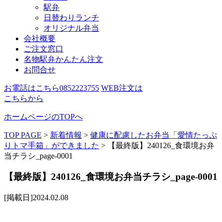
駅弁
日替わりランチ
オリジナル弁当
会社概要
ご注文窓口
名物駅弁かんたん注文
お問合せ
お電話はこちら
0852223755
WEB注文は
こちらから
ホームページのTOPへ
TOP PAGE
>
新着情報
>
健康に配慮したお弁当「愛情たっぷ
りトマ手箱」ができました
>
【最終版】240126_食環境お弁
当チラシ_page-0001
【最終版】240126_食環境お弁当チラシ_page-0001
[掲載日]2024.02.08