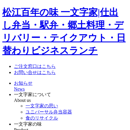
松江百年の味 一文字家|仕出
し弁当・駅弁・郷土料理・デ
リバリー・テイクアウト・日
替わりビジネスランチ
ご注文窓口はこちら
お問い合せはこちら
お知らせ
News
一文字家について
About us
一文字家の思い
ユニバーサル弁当容器
食のリサイクル
一文字家の味
Product