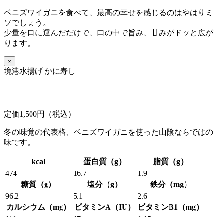
ベニズワイガニを食べて、最高の幸せを感じるのはやはりミ
ソでしょう。
少量を口に運んだだけで、口の中で旨み、甘みがドッと広が
ります。
×
境港水揚げ かに寿し
定価1,500円（税込）
冬の味覚の代表格、ベニズワイガニを使った山陰ならではの
味です。
kcal
蛋白質（g）
脂質（g）
474
16.7
1.9
糖質（g）
塩分（g）
鉄分（mg）
96.2
5.1
2.6
カルシウム（mg）
ビタミンA（IU）
ビタミンB1（mg）