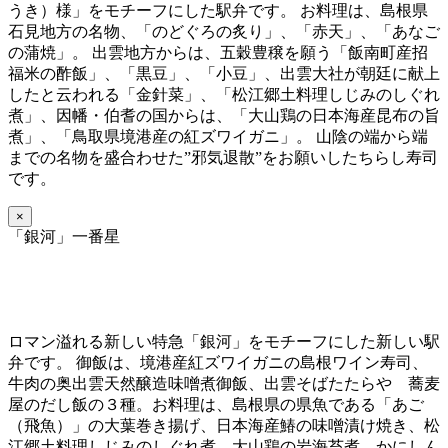
うき）様」をモチーフにした駅弁です。 お料理は、島根県
石見地方の名物、「のどぐろの炙り」、「赤天」、「あなご
の蒲焼」。 出雲地方からは、五穀豊穣を願う「飯南町産招
福米の酢飯」、「黒豆」、「小豆」、出雲大社が朝廷に献上
したと云われる「金針菜」、「松江郷土料理しじみのしぐれ
煮」、因幡・伯耆の国からは、「大山鶏の日本海産昆布の旨
煮」、「鳥取県境港産の紅ズワイガニ」。 山陰の端から端
までの名物を盛合わせた”邪気退散”をお願いしたちらし寿司
です。
×
「銀河」一番星
ロマン溢れる新しい特急「銀河」をモチーフにした新しい駅
弁です。 御飯は、境港産紅ズワイガニの島根ワイン寿司、
牛肉の奥出雲天然醸造味噌煮御飯、出雲そばたたらや 蕎麦
屋のだし飯の３種。お料理は、島根県の県魚である「あご
（飛魚）」の大葉巻き揚げ、日本海産鰆の味噌漬け焼き、松
江郷土料理しじみのしぐれ煮、大山鶏の岩海苔煮、かにしん