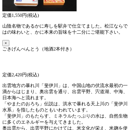
定価1,550円(税込)
山陰名物であるかに寿しを駅弁で仕立てました。松江ならで
はの味わいと、かに本来の旨味を十二分にご堪能下さい。
×
ごきげんべんとう（地酒2本付き）
定価2,420円(税込)
出雲地方の暴れ川「斐伊川」は、中国山地の伏流水最初の一
滴からはじまり、奥出雲を通り、出雲平野、宍道湖、中海、
日本海へと流れます。
「やまたのおろち」伝説は、洪水で暴れる天上川の「斐伊川
水系」を指したものともいわれています。
「斐伊川」のもたらす、ミネラルたっぷりの水は、自然生物
に多くのエネルギーを与えてきました。
奥出雲から、出雲平野にかけては、米文化が栄え、米麹を使