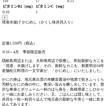
110
17
0.15
ビタミンB2（mg）
ビタミンC（mg）
0.10
1
×
境港水揚げ かにめし（かくし味赤貝入り）
定価1,550円（税込）
※10～4月 季節限定販売
隠岐島周辺または、大和堆周辺で収穫し、即刻新鮮なカニを
「境港」水揚げします。その、新鮮なカニを、創業明治34年
老舗松江料理の一文字家が、「かにめし」にいたしました。
かにの身は、地元奥出雲の本醸造醤油や地酒で炊きふっくら
芳醇なかにの身の中に、奥深い旨みを醸し出しています。贅
沢な棒身とボリューム一杯のばら身を、島根県産こしひかり
と一緒にお楽しみください。又、ごはんには隠し味として、
赤貝を一粒一粒切り込んで地元産の新鮮な牛蒡と一緒に炊き
込んであります。