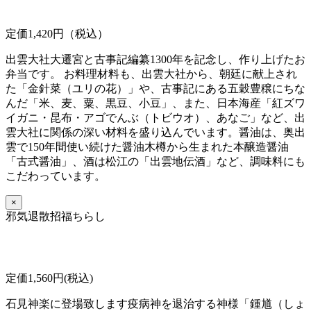
定価1,420円（税込）
出雲大社大遷宮と古事記編纂1300年を記念し、作り上げたお
弁当です。 お料理材料も、出雲大社から、朝廷に献上され
た「金針菜（ユリの花）」や、古事記にある五穀豊穣にちな
んだ「米、麦、粟、黒豆、小豆」、また、日本海産「紅ズワ
イガニ・昆布・アゴでんぶ（トビウオ）、あなご」など、出
雲大社に関係の深い材料を盛り込んでいます。醤油は、奥出
雲で150年間使い続けた醤油木樽から生まれた本醸造醤油
「古式醤油」、酒は松江の「出雲地伝酒」など、調味料にも
こだわっています。
×
邪気退散招福ちらし
定価1,560円(税込)
石見神楽に登場致します疫病神を退治する神様「鍾馗（しょ