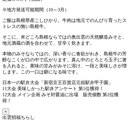
※地方発送可能期間（10～3月）
ご飯は島根県産こしひかり。牛肉は地元でのんびり育ったス
トレスの無い島根牛。
そこに、米どころ島根ならではの奥出雲の天然醸造みそと、
地元酒蔵の酒を合わせて、甘辛く炊きます。
本物のみそならではの、深い香りに食欲がわき、島根牛の芳
醇なこくが口の中で広がります。真ん中のとろとろ玉子に箸
を入れると、黄味の甘みがみそに溶け、一段と美味しさが増
します。この一口は癖になる味です。
日本一の駅弁大会「新宿京王百貨店元祖駅弁甲子園」
11大会 美味しかった駅弁アンケート 第1位獲得！
12大会 メイン企画 みそ対醤油に出場 販売個数 第2位獲
得！
×
出雲招福ちらし