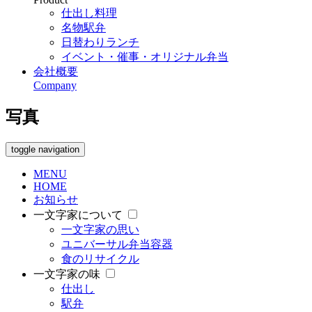
仕出し料理
名物駅弁
日替わりランチ
イベント・催事・オリジナル弁当
会社概要
Company
写真
toggle navigation
MENU
HOME
お知らせ
一文字家について
一文字家の思い
ユニバーサル弁当容器
食のリサイクル
一文字家の味
仕出し
駅弁