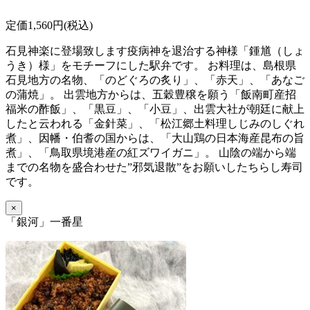
定価1,560円(税込)
石見神楽に登場致します疫病神を退治する神様「鍾馗（しょ
うき）様」をモチーフにした駅弁です。 お料理は、島根県
石見地方の名物、「のどぐろの炙り」、「赤天」、「あなご
の蒲焼」。 出雲地方からは、五穀豊穣を願う「飯南町産招
福米の酢飯」、「黒豆」、「小豆」、出雲大社が朝廷に献上
したと云われる「金針菜」、「松江郷土料理しじみのしぐれ
煮」、因幡・伯耆の国からは、「大山鶏の日本海産昆布の旨
煮」、「鳥取県境港産の紅ズワイガニ」。 山陰の端から端
までの名物を盛合わせた”邪気退散”をお願いしたちらし寿司
です。
×
「銀河」一番星