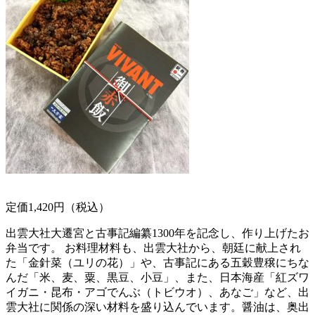
定価1,420円（税込）
出雲大社大遷宮と古事記編纂1300年を記念し、作り上げたお
弁当です。 お料理材料も、出雲大社から、朝廷に献上され
た「金針菜（ユリの花）」や、古事記にある五穀豊穣にちな
んだ「米、麦、粟、黒豆、小豆」、また、日本海産「紅ズワ
イガニ・昆布・アゴでんぶ（トビウオ）、あなご」など、出
雲大社に関係の深い材料を盛り込んでいます。醤油は、奥出