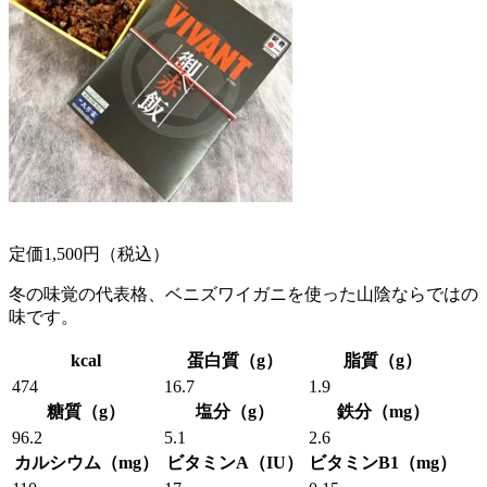
定価1,500円（税込）
冬の味覚の代表格、ベニズワイガニを使った山陰ならではの
味です。
kcal
蛋白質（g）
脂質（g）
474
16.7
1.9
糖質（g）
塩分（g）
鉄分（mg）
96.2
5.1
2.6
カルシウム（mg）
ビタミンA（IU）
ビタミンB1（mg）