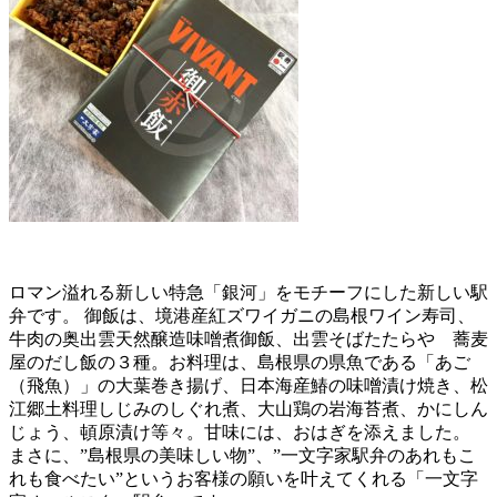
ロマン溢れる新しい特急「銀河」をモチーフにした新しい駅
弁です。 御飯は、境港産紅ズワイガニの島根ワイン寿司、
牛肉の奥出雲天然醸造味噌煮御飯、出雲そばたたらや 蕎麦
屋のだし飯の３種。お料理は、島根県の県魚である「あご
（飛魚）」の大葉巻き揚げ、日本海産鰆の味噌漬け焼き、松
江郷土料理しじみのしぐれ煮、大山鶏の岩海苔煮、かにしん
じょう、頓原漬け等々。甘味には、おはぎを添えました。
まさに、”島根県の美味しい物”、”一文字家駅弁のあれもこ
れも食べたい”というお客様の願いを叶えてくれる「一文字