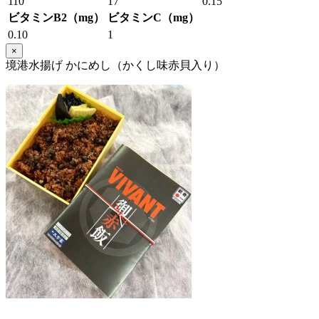
110
17
0.15
ビタミンB2（mg）
ビタミンC（mg）
0.10
1
×
境港水揚げ かにめし（かくし味赤貝入り）