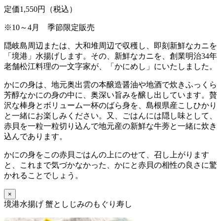
定価1,550円（税込）
※10～4月 季節限定販売
隠岐島周辺または、大和堆周辺で収穫し、即刻新鮮なカニを
「境港」水揚げします。その、新鮮なカニを、創業明治34年
老舗松江料理の一文字家が、「かにめし」にいたしました。
かにの身は、地元奥出雲の本醸造醤油や地酒で炊きふっくら
芳醇なかにの身の中に、奥深い旨みを醸し出しています。贅
沢な棒身とボリューム一杯のばら身を、島根県産こしひかり
と一緒にお楽しみください。又、ごはんには隠し味として、
赤貝を一粒一粒切り込んで地元産の新鮮な牛蒡と一緒に炊き
込んであります。
かにの身をこの赤貝ごはんの上にのせて、召し上がります
と、これまで気づかなかった、かにと赤貝の相性の良さに驚
かれることでしょう。
×
境港水揚げ 蟹としじみのもぐり寿し