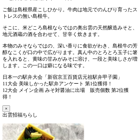
ご飯は島根県産こしひかり。牛肉は地元でのんびり育ったス
トレスの無い島根牛。
そこに、米どころ島根ならではの奥出雲の天然醸造みそと、
地元酒蔵の酒を合わせて、甘辛く炊きます。
本物のみそならではの、深い香りに食欲がわき、島根牛の芳
醇なこくが口の中で広がります。真ん中のとろとろ玉子に箸
を入れると、黄味の甘みがみそに溶け、一段と美味しさが増
します。この一口は癖になる味です。
日本一の駅弁大会「新宿京王百貨店元祖駅弁甲子園」
11大会 美味しかった駅弁アンケート 第1位獲得！
12大会 メイン企画 みそ対醤油に出場 販売個数 第2位獲
得！
×
出雲招福ちらし