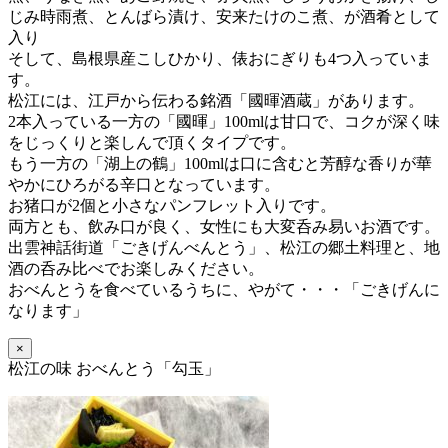
じみ時雨煮、とんばら漬け、安来たけのこ煮、が酒肴として
入り
そして、島根県産こしひかり、俵おにぎりも4つ入っていま
す。
松江には、江戸から伝わる銘酒「國暉酒蔵」があります。
2本入っている一方の「國暉」100mlは甘口で、コクが深く味
をじっくりと楽しんで頂くタイプです。
もう一方の「湖上の鶴」100mlは口に含むと芳醇な香りが華
やかにひろがる辛口となっています。
お猪口が2個と小さなパンフレット入りです。
両方とも、飲み口が良く、女性にも大変呑み易いお酒です。
出雲神話街道「ごきげんべんとう」、松江の郷土料理と、地
酒の呑み比べでお楽しみください。
おべんとうを食べているうちに、
やがて・・・「ごきげんに
なります」
×
松江の味 おべんとう「勾玉」