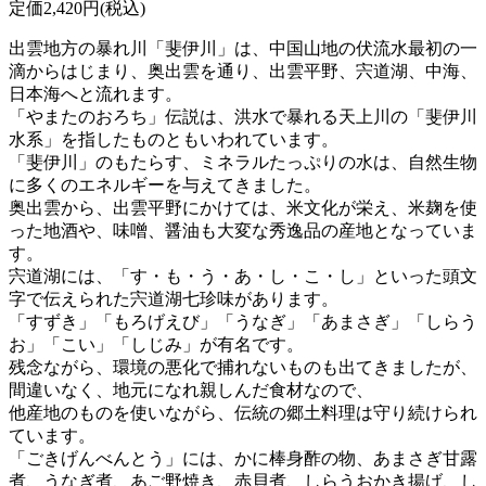
定価2,420円(税込)
出雲地方の暴れ川「斐伊川」は、中国山地の伏流水最初の一
滴からはじまり、奥出雲を通り、出雲平野、宍道湖、中海、
日本海へと流れます。
「やまたのおろち」伝説は、洪水で暴れる天上川の「斐伊川
水系」を指したものともいわれています。
「斐伊川」のもたらす、ミネラルたっぷりの水は、自然生物
に多くのエネルギーを与えてきました。
奥出雲から、出雲平野にかけては、米文化が栄え、米麹を使
った地酒や、味噌、醤油も大変な秀逸品の産地となっていま
す。
宍道湖には、「す・も・う・あ・し・こ・し」といった頭文
字で伝えられた宍道湖七珍味があります。
「すずき」「もろげえび」「うなぎ」「あまさぎ」「しらう
お」「こい」「しじみ」が有名です。
残念ながら、環境の悪化で捕れないものも出てきましたが、
間違いなく、地元になれ親しんだ食材なので、
他産地のものを使いながら、伝統の郷土料理は守り続けられ
ています。
「ごきげんべんとう」には、かに棒身酢の物、あまさぎ甘露
煮、うなぎ煮、あご野焼き、赤貝煮、しらうおかき揚げ、し