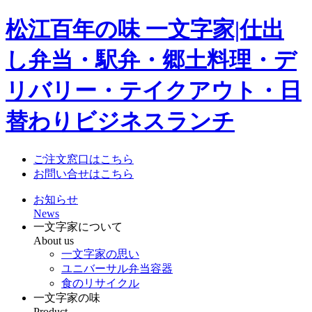
松江百年の味 一文字家|仕出
し弁当・駅弁・郷土料理・デ
リバリー・テイクアウト・日
替わりビジネスランチ
ご注文窓口はこちら
お問い合せはこちら
お知らせ
News
一文字家について
About us
一文字家の思い
ユニバーサル弁当容器
食のリサイクル
一文字家の味
Product