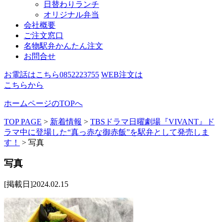
日替わりランチ
オリジナル弁当
会社概要
ご注文窓口
名物駅弁かんたん注文
お問合せ
お電話はこちら
0852223755
WEB注文は
こちらから
ホームページのTOPへ
TOP PAGE
>
新着情報
>
TBSドラマ日曜劇場『VIVANT』ド
ラマ中に登場した“真っ赤な御赤飯”を駅弁として発売しま
す！
>
写真
写真
[掲載日]2024.02.15